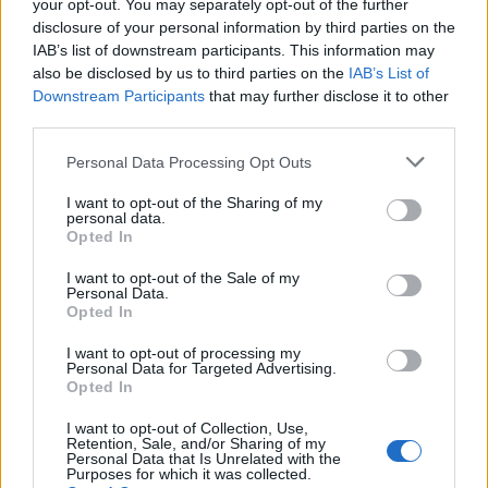
your opt-out. You may separately opt-out of the further
Langrenn Allround
disclosure of your personal information by third parties on the
IAB’s list of downstream participants. This information may
Setter alt inn på OL – så skal hun
also be disclosed by us to third parties on the
IAB’s List of
gifte seg
Downstream Participants
that may further disclose it to other
third parties.
BY
INGEBORG SCHEVE
21.11.2025
Please note that this website/app uses one or more Google
Personal Data Processing Opt Outs
For landslagsvrakede Ane Appelkvist Stenseth er det nå eller aldri:
services and may gather and store information including but
Hun går for sitt første – og siste – OL. Når vinteren er over, venter
not limited to your visit or usage behaviour. You may click to
I want to opt-out of the Sharing of my
personal data.
grant or deny consent to Google and its third-party tags to
et helt annet kapittel.
Opted In
use your data for below specified purposes in below Google
consent section.
I want to opt-out of the Sale of my
Personal Data.
Opted In
I want to opt-out of processing my
Personal Data for Targeted Advertising.
Opted In
I want to opt-out of Collection, Use,
Retention, Sale, and/or Sharing of my
Personal Data that Is Unrelated with the
Purposes for which it was collected.