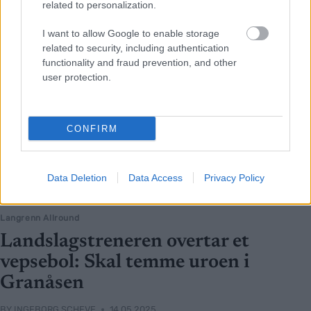
related to personalization.
I want to allow Google to enable storage
related to security, including authentication
functionality and fraud prevention, and other
user protection.
CONFIRM
Data Deletion
Data Access
Privacy Policy
Langrenn Allround
Landslagstreneren overtar et
vepsebol: Skal temme uroen i
Granåsen
BY
INGEBORG SCHEVE
14.05.2025