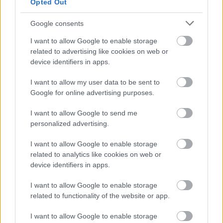
Opted Out
Google consents
I want to allow Google to enable storage
related to advertising like cookies on web or
device identifiers in apps.
Langrenn Allround
I want to allow my user data to be sent to
Soleklar prologseier på Beitostølen:
Google for online advertising purposes.
– Nå skal jeg kose meg resten av
I want to allow Google to send me
dagen
personalized advertising.
BY
INGEBORG SCHEVE
21.11.2025
I want to allow Google to enable storage
related to analytics like cookies on web or
Sprintstjernen fra Grong gjør som hun pleier på Beitostølen: er
device identifiers in apps.
klart raskest i prologen på fredagens klassisksprint under den
norske sesongåpningen på Beitostølen fredag formiddag.
I want to allow Google to enable storage
related to functionality of the website or app.
I want to allow Google to enable storage