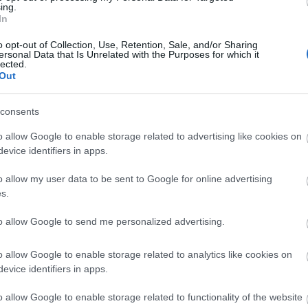
ing.
In
RIK KRISTIANSEN
06.03.2025
BY
KJELL-ERIK KRISTIANSEN
0
o opt-out of Collection, Use, Retention, Sale, and/or Sharing
-stafett har tradisjoner helt
Med Johannes Høsflot Klæbo
ersonal Data that Is Unrelated with the Purposes for which it
lected.
1933. Forskjellige nasjoner har
ankermann er Norge megafavori
Out
jennom årene, men de siste
vinne dagens sprintstafett. De
ngen vært i nærheten av Norge.
laget har også en fordel av at d
consents
beseiret i VM-sammenheng på
klassisk stil, da de fleste mello
o allow Google to enable storage related to advertising like cookies on
 og vi blir ikke slått i
europeiske landene er best i sk
evice identifiers in apps.
heller.
Erik Valnes blir makker til K
afetten nå er 4×7,5 km.
stiller Norge med de to beste f
o allow my user data to be sent to Google for online advertising
gikk man 4×10 km, men fordi
gårdsdagens 10 km klassisk.
s.
like distanser for begge kjønn
to allow Google to send me personalized advertising.
s etapper blitt forkortet med
r.
o allow Google to enable storage related to analytics like cookies on
evice identifiers in apps.
o allow Google to enable storage related to functionality of the website