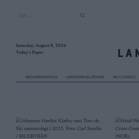
Skip
to
Søk
content
etter:
Saturday, August 8, 2026
Today's Paper
MEDLEMSINNHOLD
LANGRENN ALLROUND
SKI CLASSICS