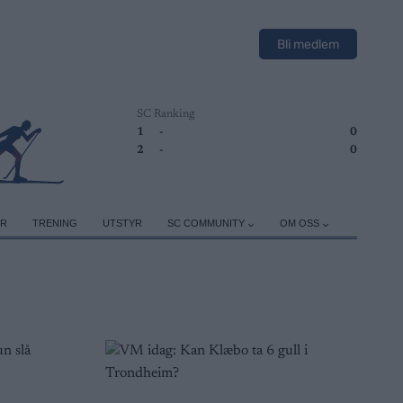
Bli medlem
SC Ranking
1
-
0
2
-
0
ER
TRENING
UTSTYR
SC COMMUNITY
OM OSS