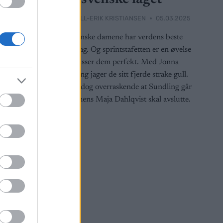
5.03.2025
BY
KJELL-ERIK KRISTIANSEN
05.03.2025
 som
De svenske damene har verdens beste
tter til å
sprintlag. Og sprintstafetten er en øvelse
t norske
som passer dem perfekt. Med Jonna
et er
Sundling jager de sitt fjerde strake gull.
m-
Det er dog overraskende at Sundling går
øyting.
først mens Maja Dahlqvist skal avslutte.
læbo, dermed
ra