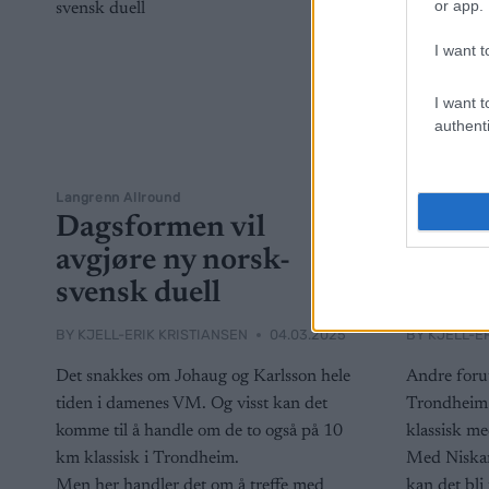
or app.
I want t
I want t
authenti
Langrenn Allround
Langrenn Al
Dagsformen vil
Kan ha
avgjøre ny norsk-
VM-gu
svensk duell
åring
BY
KJELL-ERIK KRISTIANSEN
04.03.2025
BY
KJELL-E
Det snakkes om Johaug og Karlsson hele
Andre forut
tiden i damenes VM. Og visst kan det
Trondheim 
komme til å handle om de to også på 10
klassisk med
km klassisk i Trondheim.
Med Niskan
Men her handler det om å treffe med
kan det bli