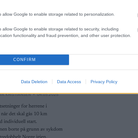
o allow Google to enable storage related to personalization.
o allow Google to enable storage related to security, including
cation functionality and fraud prevention, and other user protection.
lround
CONFIRM
n ta sitt første
ll som 32-
?
Data Deletion
Data Access
Privacy Policy
RIK KRISTIANSEN
04.03.2025
setninger for herrene i
når det skal gås 10 km
 individuell start.
en borte på grunn av sykdom
 tredobbelt Norge igjen.