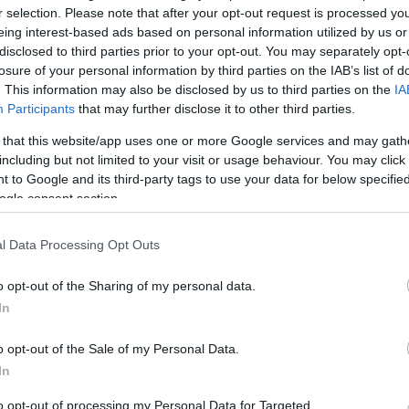
Men to svenske stjerner kan k
r selection. Please note that after your opt-out request is processed y
hennes drøm: Ebba Andersson
eing interest-based ads based on personal information utilized by us or
Karlsson er navnene som kan 
disclosed to third parties prior to your opt-out. You may separately opt-
losure of your personal information by third parties on the IAB’s list of
for Norge igjen.
. This information may also be disclosed by us to third parties on the
IA
Participants
that may further disclose it to other third parties.
 that this website/app uses one or more Google services and may gath
including but not limited to your visit or usage behaviour. You may click 
 to Google and its third-party tags to use your data for below specifi
ogle consent section.
l Data Processing Opt Outs
o opt-out of the Sharing of my personal data.
In
lround
Langrenn Allround
 ubeseiret på
Norge tar sin fj
o opt-out of the Sale of my Personal Data.
In
allet – vinner
strake seier i
sprintstafetten
to opt-out of processing my Personal Data for Targeted