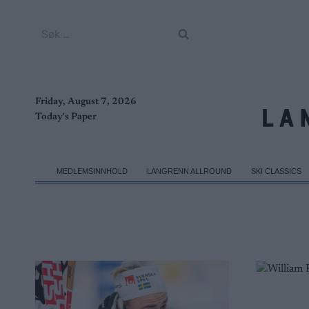
Skip
to
Søk
content
etter:
Friday, August 7, 2026
Today's Paper
MEDLEMSINNHOLD
LANGRENN ALLROUND
SKI CLASSICS