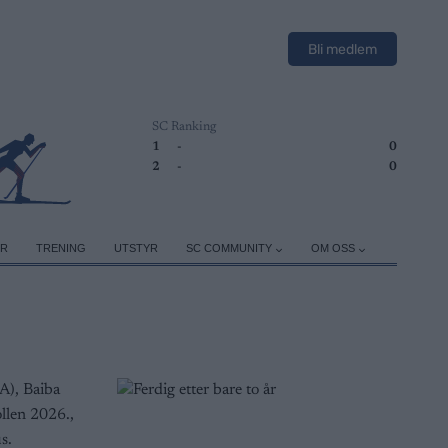
Bli medlem
SC Ranking
1
-
0
2
-
0
ER
TRENING
UTSTYR
SC COMMUNITY
OM OSS