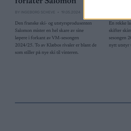
forlater Salomon
skime
BY
INGEBORG SCHEVE
19.05.2024
BY
INGEBOR
Den franske ski- og utstyrsprodusenten
En rekke la
Salomon mister en hel skare av sine
skifter ski
løpere i forkant av VM-sesongen
sesongen 2
2024/25. To av Klæbos rivaler er blant de
nytt utstyr 
som stiller på nye ski til vinteren.