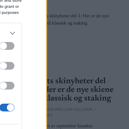
er and store
to grant or
ed purposes
Utstyr
med
Årets skinyheter del
1: Her er de nye skiene
til klassisk og staking
2026
BY
ADRIAN ORELLANA HELLERUD
 vil ikke
25.10.2024
am lenger,
I midten av september besøkte