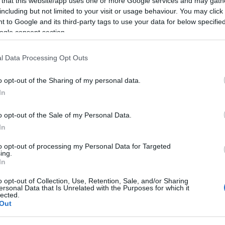
 that this website/app uses one or more Google services and may gath
including but not limited to your visit or usage behaviour. You may click 
 to Google and its third-party tags to use your data for below specifi
ogle consent section.
l Data Processing Opt Outs
o opt-out of the Sharing of my personal data.
In
o opt-out of the Sale of my Personal Data.
In
lround
|
Utstyr
Langrenn Allround
|
Utstyr
r sa han var for
Fischer bryter 
to opt-out of processing my Personal Data for Targeted
ing.
nå avslører han
Niskanen
In
eten
BY
INGEBORG SCHEVE
10.05.
o opt-out of Collection, Use, Retention, Sale, and/or Sharing
ersonal Data that Is Unrelated with the Purposes for which it
G SCHEVE
11.05.2026
lected.
Tok OL-gull på Fischer ski. Nå
Out
det østerrikske skimerket ha h
et om økonomiske krav
får ikke fornyet kontrakten.
eg, sier manageren til Iivo