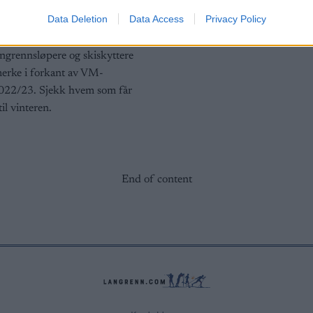
rke
Data Deletion
Data Access
Privacy Policy
G SCHEVE
08.08.2022
ngrennsløpere og skiskyttere
merke i forkant av VM-
022/23. Sjekk hvem som får
til vinteren.
End of content