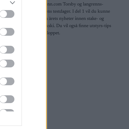
Langrenn.com Torsby og langrenns-
bransjens testdager. I del 1 vil du kunne
lese om årets nyheter innen stake- og
klassiskski. Du vil også finne utstyrs-tips
til Vasaloppet.