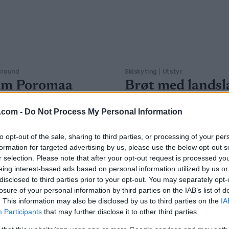
lround
Skiskyting
|
Utstyr
am Poromaa
Brøt med landsl
 til Salomon
nå vraker hun he
.com -
Do Not Process My Personal Information
skiparken
RIK KRISTIANSEN
15.07.2026
BY
INGEBORG SCHEVE
13.06.
to opt-out of the sale, sharing to third parties, or processing of your per
song da nesten ingenting
formation for targeted advertising by us, please use the below opt-out s
William Poromaa grep foran
Først forlot hun landslaget. Nå
r selection. Please note that after your opt-out request is processed y
2026/2027 med VM på
slutt med skileverandøren etter t
eing interest-based ads based on personal information utilized by us or
 i Falun.
disclosed to third parties prior to your opt-out. You may separately opt-
VM-medaljer og to OL-medalj
losure of your personal information by third parties on the IAB’s list of
 skimerke og håper på
. This information may also be disclosed by us to third parties on the
IA
å samme skimerke som blant
Participants
that may further disclose it to other third parties.
r Hedegart.