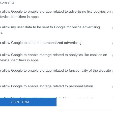
consents
o allow Google to enable storage related to advertising like cookies on
evice identifiers in apps.
o allow my user data to be sent to Google for online advertising
s.
to allow Google to send me personalized advertising.
o allow Google to enable storage related to analytics like cookies on
evice identifiers in apps.
o allow Google to enable storage related to functionality of the website
o allow Google to enable storage related to personalization.
o allow Google to enable storage related to security, including
lround
|
Ski Classics
|
Skiskyting
CONFIRM
cation functionality and fraud prevention, and other user protection.
utøverne skifter