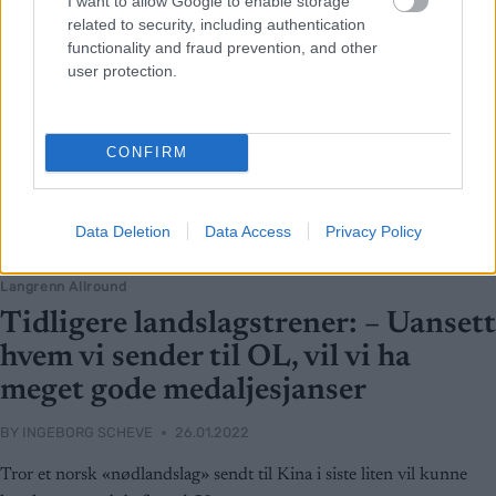
I want to allow Google to enable storage
related to security, including authentication
functionality and fraud prevention, and other
user protection.
CONFIRM
Data Deletion
Data Access
Privacy Policy
Langrenn Allround
Tidligere landslagstrener: – Uansett
hvem vi sender til OL, vil vi ha
meget gode medaljesjanser
BY
INGEBORG SCHEVE
26.01.2022
Tror et norsk «nødlandslag» sendt til Kina i siste liten vil kunne