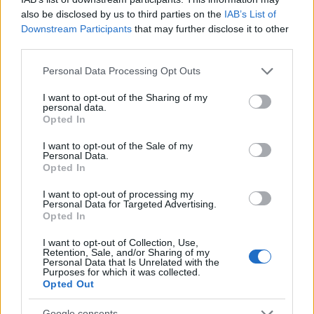
also be disclosed by us to third parties on the
IAB’s List of
Downstream Participants
that may further disclose it to other
third parties.
Langrenn Allround
Please note that this website/app uses one or more Google
Personal Data Processing Opt Outs
Lagsprinten i NM: Favorittene
services and may gather and store information including but
uteblir
not limited to your visit or usage behaviour. You may click to
I want to opt-out of the Sharing of my
personal data.
grant or deny consent to Google and its third-party tags to
Opted In
BY
INGEBORG SCHEVE
05.04.2022
use your data for below specified purposes in below Google
consent section.
I want to opt-out of the Sale of my
De klart største favorittene til å vinne damenes lagsprint i NM
Personal Data.
Opted In
kommer ikke til start. Plutselig er det svært åpent i gullkampen.
I want to opt-out of processing my
Personal Data for Targeted Advertising.
Opted In
I want to opt-out of Collection, Use,
Retention, Sale, and/or Sharing of my
Personal Data that Is Unrelated with the
Purposes for which it was collected.
Opted Out
Google consents