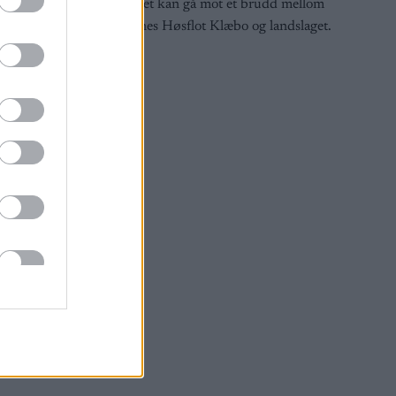
på at det kan gå mot et brudd mellom
Johannes Høsflot Klæbo og landslaget.