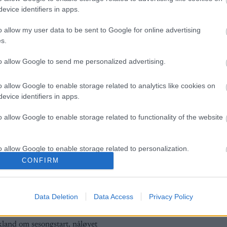
g, selv om han har sagt fra seg
evice identifiers in apps.
assen.
o allow my user data to be sent to Google for online advertising
s.
to allow Google to send me personalized advertising.
o allow Google to enable storage related to analytics like cookies on
evice identifiers in apps.
o allow Google to enable storage related to functionality of the website
o allow Google to enable storage related to personalization.
lround
|
Ski Classics
CONFIRM
nds Arena: – En
o allow Google to enable storage related to security, including
ot framtida
cation functionality and fraud prevention, and other user protection.
Data Deletion
Data Access
Privacy Policy
G SCHEVE
01.12.2022
land om sesongstart, nåløyet