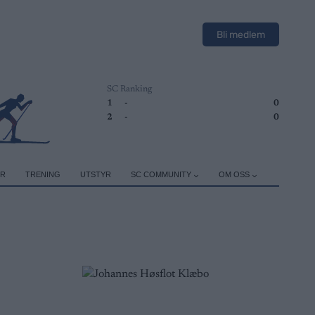
Bli medlem
SC Ranking
1
-
0
2
-
0
ER
TRENING
UTSTYR
SC COMMUNITY
OM OSS