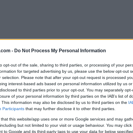
lround
Langrenn Allround
 fortsatt uten
Store endringer 
.com -
Do Not Process My Personal Information
 med landslaget:
landslaget
to opt-out of the sale, sharing to third parties, or processing of your per
strides de om
BY
INGEBORG SCHEVE
10.08.
formation for targeted advertising by us, please use the below opt-out s
r selection. Please note that after your opt-out request is processed y
G SCHEVE
04.09.2023
Langrennslandslaget er noe hel
eing interest-based ads based on personal information utilized by us or
enn for bare et drøyt år siden.
ndslaget fortsatt milevis unna
disclosed to third parties prior to your opt-out. You may separately opt-
losure of your personal information by third parties on the IAB’s list of
e for kommende sesong. Dette
. This information may also be disclosed by us to third parties on the
IA
 de strides om.
Participants
that may further disclose it to other third parties.
 that this website/app uses one or more Google services and may gath
including but not limited to your visit or usage behaviour. You may click 
 to Google and its third-party tags to use your data for below specifi