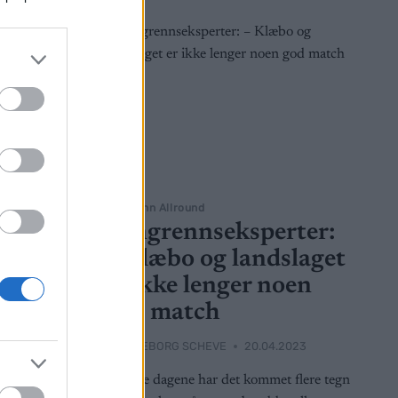
Langrenn Allround
tasjo
Langrennseksperter:
læbo
– Klæbo og landslaget
er ikke lenger noen
2023
god match
r kommende
BY
INGEBORG SCHEVE
20.04.2023
blir det
De siste dagene har det kommet flere tegn