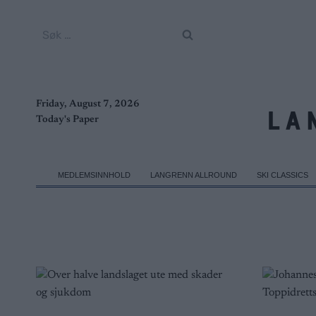
Skip
to
Søk
content
etter:
Friday, August 7, 2026
Today's Paper
MEDLEMSINNHOLD
LANGRENN ALLROUND
SKI CLASSICS