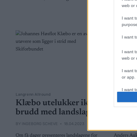
neste seson
web or d
landslagspl
I want t
purpose
I want 
I want t
web or d
I want t
or app.
I want t
Langrenn Allround
Langrenn Al
Klæbo utelukker ikke
Aukla
I want t
brudd med landslaget
hån m
authenti
BY
INGEBORG SCHEVE
18.04.2023
BY
INGEBOR
Om få dager presenteres landslagene for
Anders Auk