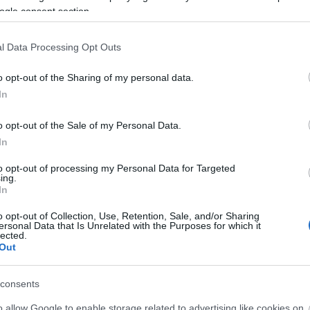
ogle consent section.
l Data Processing Opt Outs
o opt-out of the Sharing of my personal data.
In
o opt-out of the Sale of my Personal Data.
In
lround
Langrenn Allround
to opt-out of processing my Personal Data for Targeted
 får gå
Landslagspresen
ing.
In
scup til tross
nen blir uten K
o opt-out of Collection, Use, Retention, Sale, and/or Sharing
ndslags-nei
ersonal Data that Is Unrelated with the Purposes for which it
BY
INGEBORG SCHEVE
21.04.
lected.
Out
G SCHEVE
25.04.2023
Når langrennslandslagene fo
sesong presenteres på mandag, 
t endrer regel: vil la Johannes
consents
uten Johannes Høsflot Klæbo
æbo få gå verdenscuprenn
o allow Google to enable storage related to advertising like cookies on