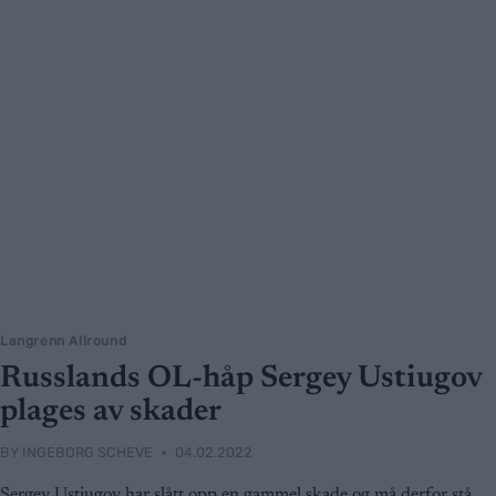
Langrenn Allround
Russlands OL-håp Sergey Ustiugov
plages av skader
BY
INGEBORG SCHEVE
04.02.2022
Sergey Ustiugov har slått opp en gammel skade og må derfor stå