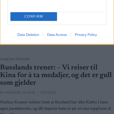
CONFIRM
Data Deletion
Data Access
Privacy Policy
Langrenn Allround
Russlands trener: – Vi reiser til
Kina for å ta medaljer, og det er gull
som gjelder
BY
INGEBORG SCHEVE
17.01.2022
Markus Kramer trekker fram at Russland har slått Klæbo i hans
egen paradeøvelse, og alle løperne hans er på vei mot toppform til