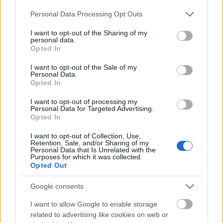
Bolshunov stressa over det norske
Please note that this website/app uses one or more Google
Personal Data Processing Opt Outs
services and may gather and store information including but
Covid-utbruddet
not limited to your visit or usage behaviour. You may click to
I want to opt-out of the Sharing of my
personal data.
grant or deny consent to Google and its third-party tags to
BY
INGEBORG SCHEVE
27.01.2022
Opted In
use your data for below specified purposes in below Google
consent section.
Alexander Bolshunov frykter Covid-utbruddet i den norske OL-
I want to opt-out of the Sale of my
Personal Data.
troppen i Seiser Alm kan ødelegge OL for han og resten av det
Opted In
russiske OL-laget.
I want to opt-out of processing my
Personal Data for Targeted Advertising.
Opted In
I want to opt-out of Collection, Use,
Retention, Sale, and/or Sharing of my
Personal Data that Is Unrelated with the
Purposes for which it was collected.
Opted Out
Google consents
I want to allow Google to enable storage
related to advertising like cookies on web or