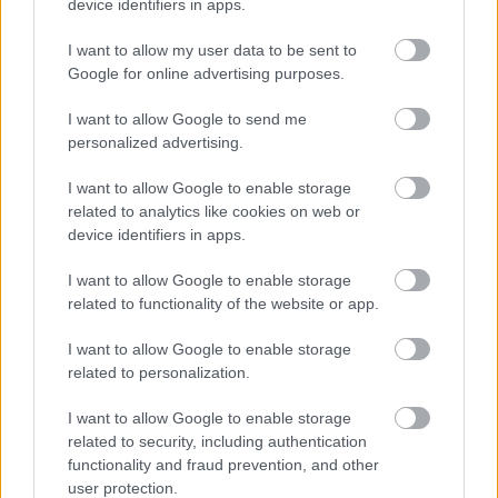
device identifiers in apps.
I want to allow my user data to be sent to
Google for online advertising purposes.
I want to allow Google to send me
Langrenn Allround
personalized advertising.
Russlands trener: – Det blir mer
I want to allow Google to enable storage
spennende når Johaug legger opp
related to analytics like cookies on web or
device identifiers in apps.
BY
INGEBORG SCHEVE
24.01.2022
I want to allow Google to enable storage
Markus Kramer tror det blir tungt å vinne skirenn så lenge Therese
related to functionality of the website or app.
Johaug stiller til start. Men han har en plan for de russiske jentene.
I want to allow Google to enable storage
related to personalization.
I want to allow Google to enable storage
related to security, including authentication
functionality and fraud prevention, and other
user protection.