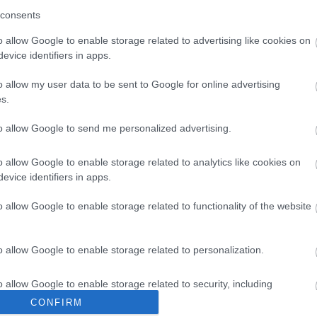
monsterbakken i Tour de Ski.
ll mellom to superstjerner med
consents
egenskaper. Men hvem vinner
o allow Google to enable storage related to advertising like cookies on
i? Og hvem kjemper om den
evice identifiers in apps.
assen?
o allow my user data to be sent to Google for online advertising
s.
to allow Google to send me personalized advertising.
o allow Google to enable storage related to analytics like cookies on
evice identifiers in apps.
o allow Google to enable storage related to functionality of the website
o allow Google to enable storage related to personalization.
lround
|
Ski Classics
o allow Google to enable storage related to security, including
 Øyre Slind går
cation functionality and fraud prevention, and other user protection.
CONFIRM