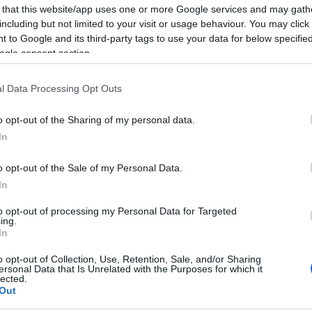
 that this website/app uses one or more Google services and may gath
including but not limited to your visit or usage behaviour. You may click 
 to Google and its third-party tags to use your data for below specifi
ogle consent section.
l Data Processing Opt Outs
o opt-out of the Sharing of my personal data.
In
lround
Langrenn Allround
|
Ski Classics
o opt-out of the Sale of my Personal Data.
vinner herrenes
Cologna knuste
In
de Ski?
Northug i
to opt-out of processing my Personal Data for Targeted
ing.
tter og
monsterbakken
In
dere 2025
BY
INGEBORG SCHEVE
09.01.
o opt-out of Collection, Use, Retention, Sale, and/or Sharing
ersonal Data that Is Unrelated with the Purposes for which it
G SCHEVE
26.12.2024
lected.
Dario Cologna ydmyket Petter
Out
på den brutale siste etappen o
r de Ski ligger an til å bli en