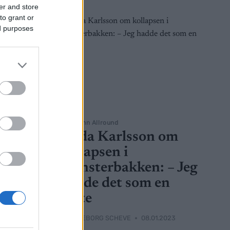
er and store
to grant or
ed purposes
Langrenn Allround
Frida Karlsson om
kollapsen i
monsterbakken: – Jeg
hadde det som en
2023
rotte
 Northug
BY
INGEBORG SCHEVE
08.01.2023
pp