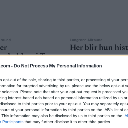
lround
Langrenn Allround
er
Her blir hun his
erbakken i Tour
BY
INGEBORG SCHEVE
05.01.
.com -
Do Not Process My Personal Information
Det var aldri et spørsmål om 
G SCHEVE
04.01.2026
Johaug skulle vinne finaleeta
to opt-out of the sale, sharing to third parties, or processing of your per
Tour de Ski, men hvor mye hu
formation for targeted advertising by us, please use the below opt-out s
nsterbakken» Alpe Cermis:
vinne med. Nå er hun historisk
r selection. Please note that after your opt-out request is processed y
 høydemeter forseres? Hvem
eing interest-based ads based on personal information utilized by us or
askest? Hvor mange ganger
disclosed to third parties prior to your opt-out. You may separately opt-
har ledertrøyen byttet eier
losure of your personal information by third parties on the IAB’s list of
å den siste etappen?
. This information may also be disclosed by us to third parties on the
IA
Participants
that may further disclose it to other third parties.