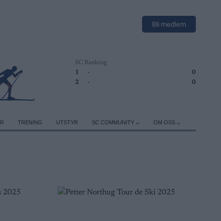
Bli medlem
SC Ranking
1
-
0
2
-
0
ER
TRENING
UTSTYR
SC COMMUNITY
OM OSS