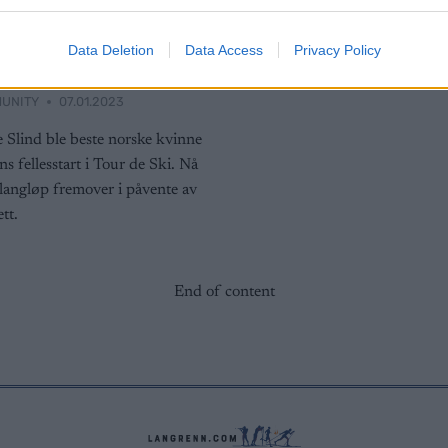
assics neste helg
plassen lar
Data Deletion
Data Access
Privacy Policy
på seg
UNITY
07.01.2023
 Slind ble beste norske kvinne
s fellesstart i Tour de Ski. Nå
langløp fremover i påvente av
tt.
End of content