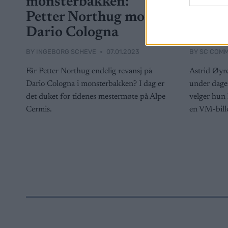
monsterbakken:
Ski Cl
Petter Northug mot
– VM-
Dario Cologna
vente 
BY
INGEBORG SCHEVE
07.01.2023
BY
SC COMM
Får Petter Northug endelig revansj på
Astrid Øyre
Dario Cologna i monsterbakken? I dag er
under dagen
det duket for tidenes mestermøte på Alpe
velger hun 
Cermis.
en VM-bille