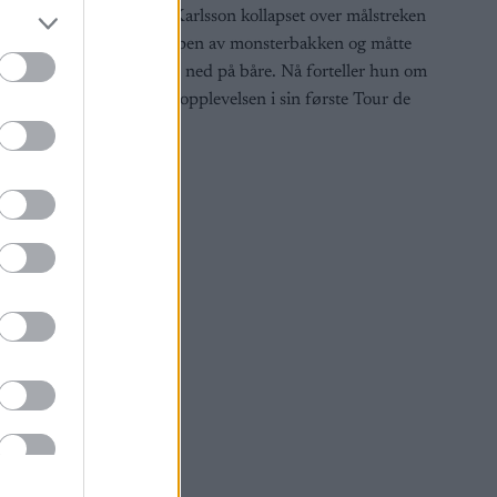
Frida Karlsson kollapset over målstreken
på toppen av monsterbakken og måtte
fraktes ned på båre. Nå forteller hun om
skrekkopplevelsen i sin første Tour de
Ski.