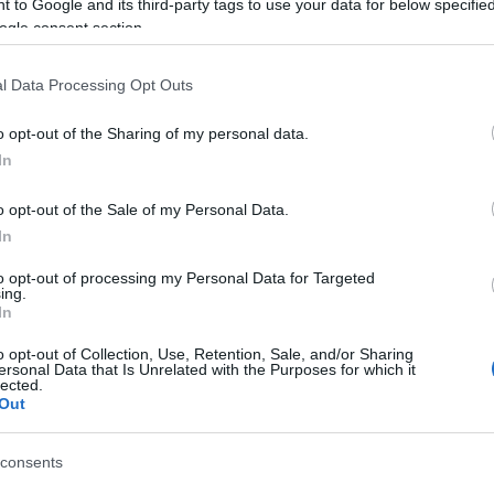
 to Google and its third-party tags to use your data for below specifi
ogle consent section.
l Data Processing Opt Outs
o opt-out of the Sharing of my personal data.
In
o opt-out of the Sale of my Personal Data.
lround
Langrenn Allround
In
 Skaanes er
Startlister og
to opt-out of processing my Personal Data for Targeted
smester: – Betyr
starttider NM T
ing.
In
g mye
torsdag
o opt-out of Collection, Use, Retention, Sale, and/or Sharing
ersonal Data that Is Unrelated with the Purposes for which it
G SCHEVE
30.03.2023
BY
INGEBORG SCHEVE
30.03.
lected.
Out
nes vant 5-kilometeren i NM
Her er startlister og starttider 
ikk en relevant seier akkurat
dag av NM del 2 på Tolga, der 
consents
ngte det mest.
distanserenn klassisk med indiv