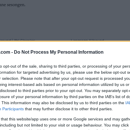
lround
|
Ski Classics
Langrenn Allround
ister og
Simen Hegstad
.com -
Do Not Process My Personal Information
ider lørdag
Krüger knuste al
NM-femmila
to opt-out of the sale, sharing to third parties, or processing of your per
G SCHEVE
31.03.2023
formation for targeted advertising by us, please use the below opt-out s
BY
INGEBORG SCHEVE
31.03.
r selection. Please note that after your opt-out request is processed y
du startlister for lørdagens
eing interest-based ads based on personal information utilized by us or
dert Reistadløpet, NM del to
Simen Hegstad Krüger gikk fort
disclosed to third parties prior to your opt-out. You may separately opt-
pfinalen for junior på Tolga.
og fortsatte i samme spor: lede
losure of your personal information by third parties on the IAB’s list of
samtlige mellomtider og vant 
. This information may also be disclosed by us to third parties on the
IA
Participants
that may further disclose it to other third parties.
under NM på Tolga.
 that this website/app uses one or more Google services and may gath
including but not limited to your visit or usage behaviour. You may click 