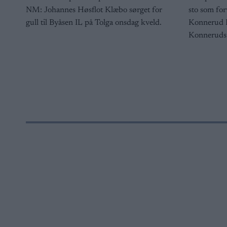
NM: Johannes Høsflot Klæbo sørget for
sto som for
gull til Byåsen IL på Tolga onsdag kveld.
Konnerud I
Konneruds 