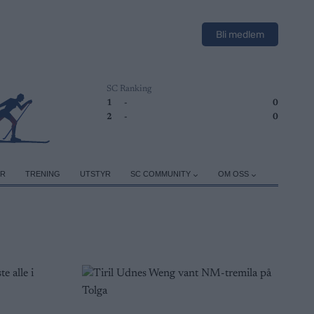
Bli medlem
SC Ranking
1
-
0
2
-
0
ER
TRENING
UTSTYR
SC COMMUNITY
OM OSS