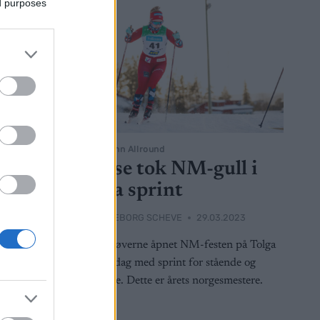
ed purposes
Langrenn Allround
Disse tok NM-gull i
olga
para sprint
BY
INGEBORG SCHEVE
29.03.2023
2023
Parautøverne åpnet NM-festen på Tolga
på onsdag med sprint for stående og
for andre
sittende. Dette er årets norgesmestere.
det er
iduell start