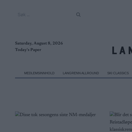
Skip
to
Søk
content
etter:
Saturday, August 8, 2026
Today's Paper
MEDLEMSINNHOLD
LANGRENN ALLROUND
SKI CLASSICS