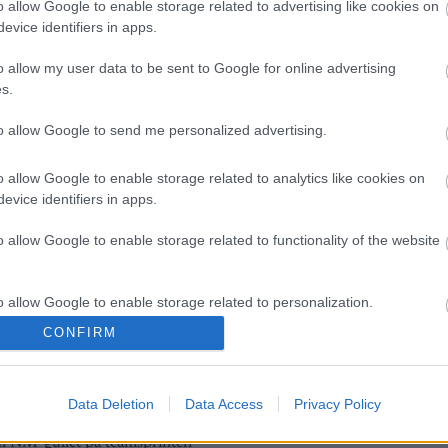
på programmet.
o allow Google to enable storage related to advertising like cookies on
evice identifiers in apps.
o allow my user data to be sent to Google for online advertising
s.
to allow Google to send me personalized advertising.
o allow Google to enable storage related to analytics like cookies on
evice identifiers in apps.
o allow Google to enable storage related to functionality of the website
lround
 verden på
o allow Google to enable storage related to personalization.
, norgesmester i
CONFIRM
o allow Google to enable storage related to security, including
print i dag
cation functionality and fraud prevention, and other user protection.
Data Deletion
Data Access
Privacy Policy
G SCHEVE
29.03.2023
 NM-gullet på teamsprinten