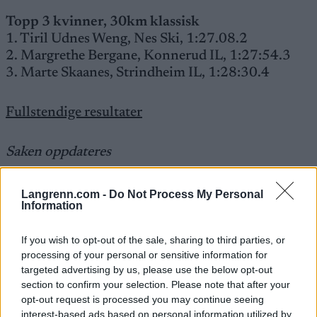
Topp 3 kvinner, 30km klassisk
1. Tiril Udnes Weng, Nes Ski, 1:27.08.2
2. Margrethe Bergane, Konnerud IL, 1:27:54.3
3. Marte Skaanes, Strindheim IL, 1:28:30.4
Fullstendige resultater
Saken oppdateres
Nå er det klart for herrenes femmil, også den i
Langrenn.com -
Do Not Process My Personal
Information
klassisk stil med individuell start. Totalt er det
157 løpere påmeldt. Se
startlister her
.
If you wish to opt-out of the sale, sharing to third parties, or
processing of your personal or sensitive information for
I morgen fortsetter skifesten i Nord-Østerdalen
targeted advertising by us, please use the below opt-out
med Norgescupfinaler for junior kvinner og
section to confirm your selection. Please note that after your
menn.
opt-out request is processed you may continue seeing
interest-based ads based on personal information utilized by