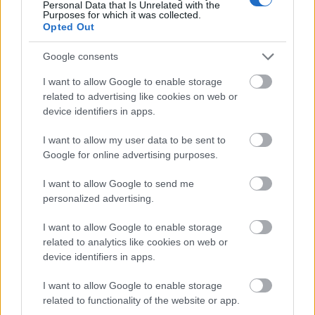
Personal Data that Is Unrelated with the
Purposes for which it was collected.
Program
Opted Out
Onsdag 29. mars
– 13:15: Para sprint fristil prolog, stående og
Google consents
sittende
I want to allow Google to enable storage
– 14:45: Para sprint fristil finale, stående og
related to advertising like cookies on web or
sittende
device identifiers in apps.
– 15:45: Sprintstafett fristil kvalifisering, kvinner
og menn
I want to allow my user data to be sent to
– 18:00: Sprintstafett fristil finaler, kvinner og
Google for online advertising purposes.
menn
I want to allow Google to send me
personalized advertising.
Torsdag 30. mars
– 10:00: Para 7.5km sittende
I want to allow Google to enable storage
– 11:00: 5km klassisk individuell start, kvinner og
related to analytics like cookies on web or
device identifiers in apps.
para stående
– 13:30: 10km klassisk individuell start, menn og
I want to allow Google to enable storage
para stående
related to functionality of the website or app.