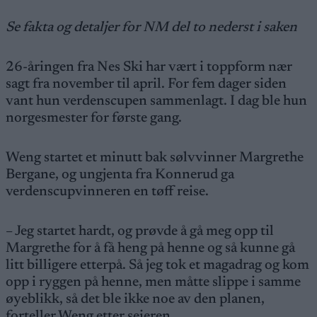
Se fakta og detaljer for NM del to nederst i saken
26-åringen fra Nes Ski har vært i toppform nær
sagt fra november til april. For fem dager siden
vant hun verdenscupen sammenlagt. I dag ble hun
norgesmester for første gang.
Weng startet et minutt bak sølvvinner Margrethe
Bergane, og ungjenta fra Konnerud ga
verdenscupvinneren en tøff reise.
– Jeg startet hardt, og prøvde å gå meg opp til
Margrethe for å få heng på henne og så kunne gå
litt billigere etterpå. Så jeg tok et magadrag og kom
opp i ryggen på henne, men måtte slippe i samme
øyeblikk, så det ble ikke noe av den planen,
forteller Weng etter seieren.