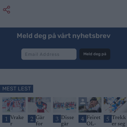
Meld deg på vårt nyhetsbrev
Meld deg på
MEST LEST
Vrake
Går
Disse
Feiret
Trekk
1
2
3
4
5
r
for
går
OL-
er seg