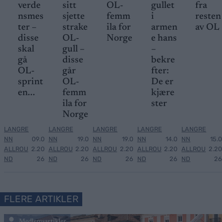
verde
sitt
OL-
gullet
fra
nsmes
sjette
femm
i
resten
ter –
strake
ila for
armen
av OL
disse
OL-
Norge
e hans
skal
gull –
–
gå
disse
bekre
OL-
går
fter:
sprint
OL-
De er
en...
femm
kjære
ila for
ster
Norge
LANGRE
LANGRE
LANGRE
LANGRE
LANGRE
NN
09.0
NN
19.0
NN
19.0
NN
14.0
NN
15.0
ALLROU
2.20
ALLROU
2.20
ALLROU
2.20
ALLROU
2.20
ALLROU
2.20
ND
26
ND
26
ND
26
ND
26
ND
26
FLERE ARTIKLER
Medlemsartikler