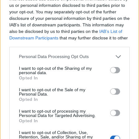
us or personal information disclosed to third parties prior to
Husk at du finner alt av detaljer, startlister og
your opt-out. You may separately opt-out of the further
resultater for både norske og internasjonale
disclosure of your personal information by third parties on the
konkurranser i
vår søkbare seksjon for
IAB’s list of downstream participants. This information may
also be disclosed by us to third parties on the
IAB’s List of
terminlister og resultater
Downstream Participants
that may further disclose it to other
third parties.
FAKTA: NM del 2 senior, Norgescupfinale
Please note that this website/app uses one or more Google
junior
Personal Data Processing Opt Outs
services and may gather and store information including but
Hvem:
Senior og junior, kvinner og menn
not limited to your visit or usage behaviour. You may click to
I want to opt-out of the Sharing of my
Hva:
NM del 2 senior og para, Norgescupfinale
personal data.
grant or deny consent to Google and its third-party tags to
Opted In
junior
use your data for below specified purposes in below Google
Hvor:
Tolga og Savalen i Østerdalen
consent section.
I want to opt-out of the Sale of my
Når:
29. mars til 1. april, 2023
Personal Data.
Opted In
I potten:
Sesongens siste sjanse til å måle seg mot
Norges (og verdens) beste langrennsløpere, vise
I want to opt-out of processing my
Personal Data for Targeted Advertising.
seg fram og imponere landslagsledelsen før
Opted In
landslag og regionlag for sesongen 2023/24 skal
tas ut.
I want to opt-out of Collection, Use,
Retention, Sale, and/or Sharing of my
Mer Informasjon:
Arrangørens
hjemmesider