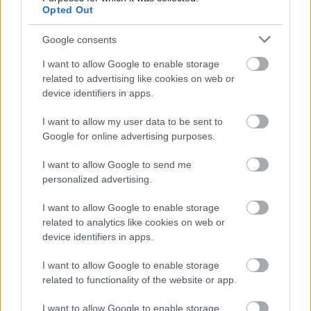
Opted Out
Google consents
I want to allow Google to enable storage
related to advertising like cookies on web or
device identifiers in apps.
I want to allow my user data to be sent to
Google for online advertising purposes.
Ski Classics
I want to allow Google to send me
Nok en suveren seier til Emilie
personalized advertising.
Fleten
I want to allow Google to enable storage
related to analytics like cookies on web or
BY
HEDDA WESTBY
18.02.2024
device identifiers in apps.
Det ble dobbeltseier for sammenlagtlederen Emilie Fleten. Nok en
I want to allow Google to enable storage
gang var hun suveren, og tok seieren med god margin.
related to functionality of the website or app.
I want to allow Google to enable storage