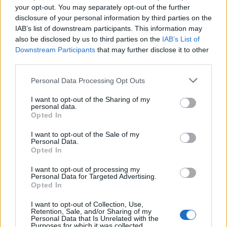
your opt-out. You may separately opt-out of the further
disclosure of your personal information by third parties on the
IAB’s list of downstream participants. This information may
also be disclosed by us to third parties on the
IAB’s List of
Ski Classics
Downstream Participants
that may further disclose it to other
third parties.
Ski Classics tilbake i Sverige og
Grönklitt i februar
Please note that this website/app uses one or more Google
Personal Data Processing Opt Outs
services and may gather and store information including but
not limited to your visit or usage behaviour. You may click to
I want to opt-out of the Sharing of my
BY
KJELL-ERIK KRISTIANSEN
01.06.2024
personal data.
grant or deny consent to Google and its third-party tags to
Opted In
Ski Classic sesong XVI kommer til Skandinavia igjen i midten av
use your data for below specified purposes in below Google
consent section.
februar da Orsa Grönklitt i Dalarna vill være vertskap for det første
I want to opt-out of the Sale of my
Personal Data.
rennet i Sverige denne sesongen.
Opted In
I want to opt-out of processing my
Personal Data for Targeted Advertising.
Opted In
I want to opt-out of Collection, Use,
Retention, Sale, and/or Sharing of my
Personal Data that Is Unrelated with the
Purposes for which it was collected.