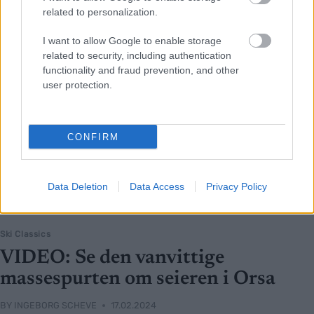
related to personalization.
I want to allow Google to enable storage
related to security, including authentication
functionality and fraud prevention, and other
user protection.
CONFIRM
Data Deletion
Data Access
Privacy Policy
Ski Classics
VIDEO: Se den vanvittige
massespurten om seieren i Orsa
BY
INGEBORG SCHEVE
17.02.2024