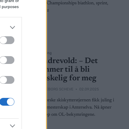
to grant or
ed purposes
Skiskyting
t over
Tandrevold: – Det
ske
kommer til å bli
vanskelig for meg
025
BY
INGEBORG SCHEVE
02.09.2025
koffen
Den norske skiskytterstjernen fikk juling i
kefest.
helgas mesterskap i Anterselva. Nå åpner
showrennet
hun opp om OL-bekymringene.
lir