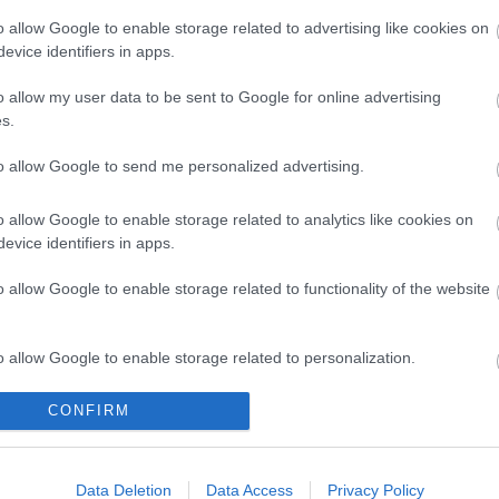
skadelidende.
o allow Google to enable storage related to advertising like cookies on
evice identifiers in apps.
o allow my user data to be sent to Google for online advertising
s.
to allow Google to send me personalized advertising.
o allow Google to enable storage related to analytics like cookies on
evice identifiers in apps.
o allow Google to enable storage related to functionality of the website
iskyting
ene trekker seg
o allow Google to enable storage related to personalization.
jernefesten
CONFIRM
o allow Google to enable storage related to security, including
G SCHEVE
30.08.2025
cation functionality and fraud prevention, and other user protection.
rste stjernene velger å stå over
kyttermesterskap i OL-løypene
Data Deletion
Data Access
Privacy Policy