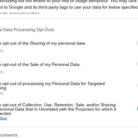
including but not limited to your visit or usage behaviour. You may click 
 to Google and its third-party tags to use your data for below specifi
ogle consent section.
l Data Processing Opt Outs
o opt-out of the Sharing of my personal data.
In
Skiskyting
ar hun sesongens
Lægreid frustrer
o opt-out of the Sale of my Personal Data.
In
 seier
IBUs obligatori
OL-kickoff
to opt-out of processing my Personal Data for Targeted
G SCHEVE
16.11.2025
ing.
In
BY
INGEBORG SCHEVE
01.10.2
slår tilbake etter lørdagens
o opt-out of Collection, Use, Retention, Sale, and/or Sharing
rint, vinner fellesstarten i
IBU selger den nye sesong-kic
ersonal Data that Is Unrelated with the Purposes for which it
ngen på Geilo – der en danske
lected.
Loop One i oktober som en fol
Out
ens skrell.
Utøverne kaller det pompøse 
tvang, og frykter OL-formen b
consents