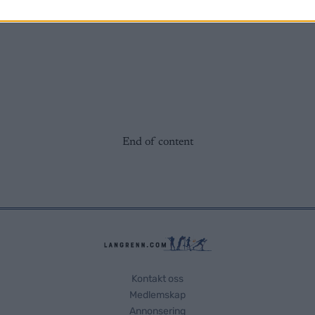
.
End of content
Kontakt oss
Medlemskap
Annonsering