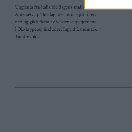
i Anterselva
Ungjenta fra Italia ble dagens snakkis i
Anterselva på lørdag, der hun skjøt ti rett
ned og gikk fletta av verdenscupstjernene
i OL-løypene, inkludert Ingrid Landmark
Tandrevold.