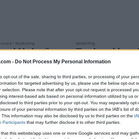
lround
|
Skiskyting
Skiskyting
evold bekrefter:
Tandrevold vurd
t i ski-NM
ny idrett
.com -
Do Not Process My Personal Information
G SCHEVE
25.03.2026
BY
INGEBORG SCHEVE
23.03.
to opt-out of the sale, sharing to third parties, or processing of your per
formation for targeted advertising by us, please use the below opt-out s
n går begge de de individuelle
Etter en blytung sesong som sk
r selection. Please note that after your opt-out request is processed y
der ski-NM på Lygna i helga.
29-åringen fra Fossum prøve s
eing interest-based ads based on personal information utilized by us or
jo bare dødsgøy.
idrett, kanskje allerede denne 
disclosed to third parties prior to your opt-out. You may separately opt-
losure of your personal information by third parties on the IAB’s list of
. This information may also be disclosed by us to third parties on the
IA
Participants
that may further disclose it to other third parties.
 that this website/app uses one or more Google services and may gath