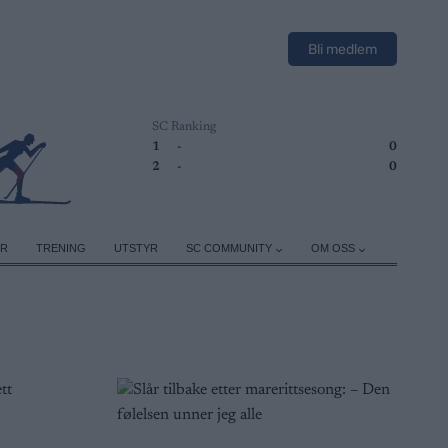
Bli medlem
SC Ranking
1
-
0
2
-
0
ER
TRENING
UTSTYR
SC COMMUNITY
OM OSS