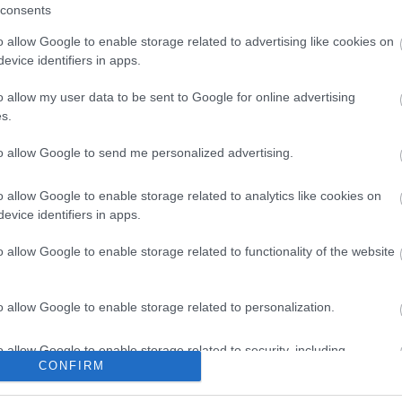
n og strømprisene gir Norge
FIS-styret: – Russiske utøver
consents
del i verdenscupen, men at det
ikke å være tilstede på FIS-ko
o allow Google to enable storage related to advertising like cookies on
eren i kista for
kommende sesong.
evice identifiers in apps.
rten.
o allow my user data to be sent to Google for online advertising
s.
to allow Google to send me personalized advertising.
o allow Google to enable storage related to analytics like cookies on
evice identifiers in apps.
o allow Google to enable storage related to functionality of the website
o allow Google to enable storage related to personalization.
lround
 anklager Norge
o allow Google to enable storage related to security, including
CONFIRM
cation functionality and fraud prevention, and other user protection.
bbeltspill