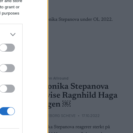
er and store
to grant or
ed purposes
Langrenn Allround
siske
Veronika Stepanova
vil vise Ragnhild Haga
ryggen ￼
022
BY
INGEBORG SCHEVE
17.10.2022
sentanten i
Veronika Stepanova reagerer sterkt på