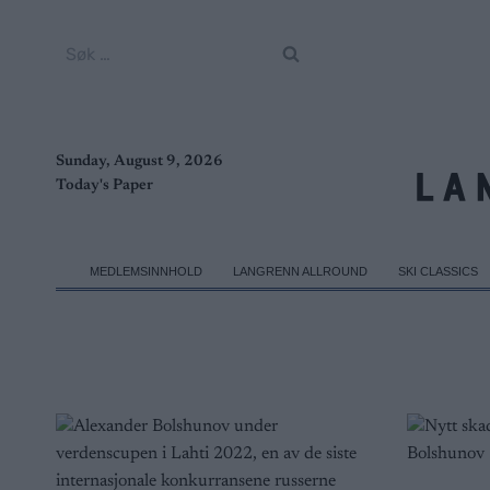
Skip
to
Søk
content
etter:
Sunday, August 9, 2026
Today's Paper
MEDLEMSINNHOLD
LANGRENN ALLROUND
SKI CLASSICS