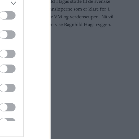
e kommer
Ragnhild Hagas støtte til de svenske
nkurranser
langrennsløperne som er klare for å
boikotte VM og verdenscupen. Nå vil
russeren vise Ragnhild Haga ryggen.