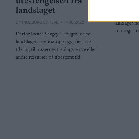
utestengelsen fra
BY
INGEBOR
landslaget
Den russisk
BY
INGEBORG SCHEVE
14.10.2022
anklager no
to tunger i 
Derfor kastes Sergey Ustiugov ut av
landslagets treningsopplegg, får ikke
tilgang til russernes treningssentre eller
andre ressurser på ubestemt tid.