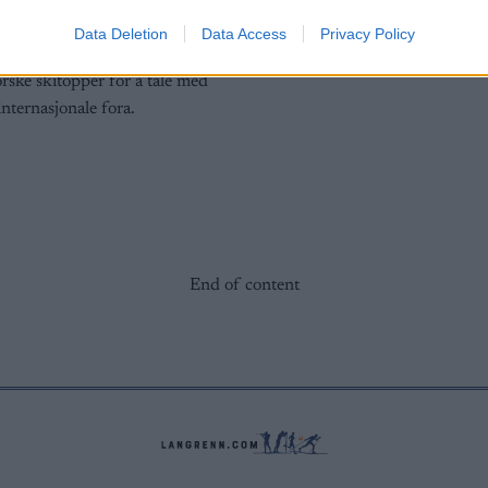
G SCHEVE
05.10.2022
Data Deletion
Data Access
Privacy Policy
e skipresidenten Jelena Välbe
rske skitopper for å tale med
internasjonale fora.
End of content