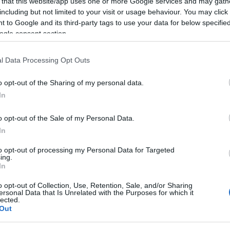
 that this website/app uses one or more Google services and may gath
including but not limited to your visit or usage behaviour. You may click 
 to Google and its third-party tags to use your data for below specifi
ogle consent section.
l Data Processing Opt Outs
o opt-out of the Sharing of my personal data.
In
o opt-out of the Sale of my Personal Data.
In
lround
Langrenn Allround
nova: Norge vil
FIS: – Ingen rus
to opt-out of processing my Personal Data for Targeted
ing.
på energikrisen i
utøvere i
In
pa
verdenscupen
o opt-out of Collection, Use, Retention, Sale, and/or Sharing
ersonal Data that Is Unrelated with the Purposes for which it
lected.
G SCHEVE
20.10.2022
BY
INGEBORG SCHEVE
19.10.2
Out
tepanova mener at
Det bekrefter den finske repre