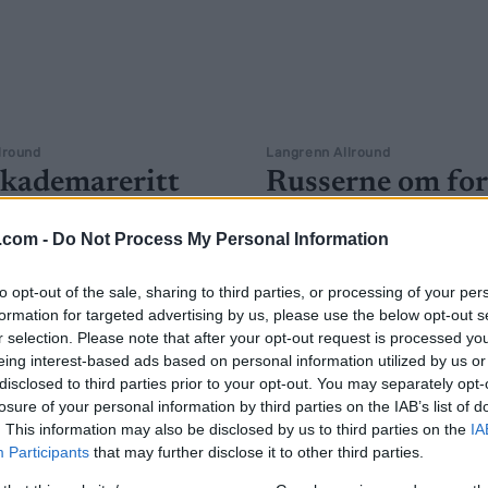
lround
Langrenn Allround
skademareritt
Russerne om for
lexander
utestengelse: –
.com -
Do Not Process My Personal Information
unov
Urettferdig, hyk
og uheldig
G SCHEVE
09.11.2022
to opt-out of the sale, sharing to third parties, or processing of your per
formation for targeted advertising by us, please use the below opt-out s
BY
INGEBORG SCHEVE
23.10.
Bolshunov må utsette
r selection. Please note that after your opt-out request is processed y
en også i år. Og også denne
eing interest-based ads based on personal information utilized by us or
Lørdag kveld vedtok FIS å op
disclosed to third parties prior to your opt-out. You may separately opt-
et skader som setter OL-
utestengelsen av utøvere fra R
losure of your personal information by third parties on the IAB’s list of
på sidelinja.
Belarus. Slik reagerer russerne
. This information may also be disclosed by us to third parties on the
IA
Participants
that may further disclose it to other third parties.