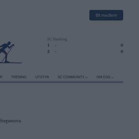
Bli medlem
SC Ranking
1
-
0
2
-
0
ER
TRENING
UTSTYR
SC COMMUNITY
OM OSS