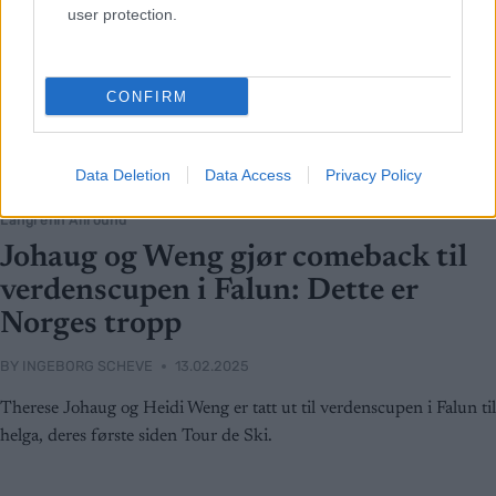
user protection.
CONFIRM
Data Deletion
Data Access
Privacy Policy
Langrenn Allround
Johaug og Weng gjør comeback til
verdenscupen i Falun: Dette er
Norges tropp
BY
INGEBORG SCHEVE
13.02.2025
Therese Johaug og Heidi Weng er tatt ut til verdenscupen i Falun til
helga, deres første siden Tour de Ski.