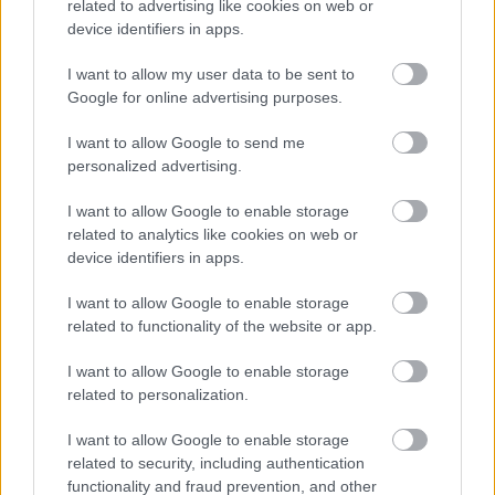
related to advertising like cookies on web or
device identifiers in apps.
I want to allow my user data to be sent to
Google for online advertising purposes.
Langrenn Allround
– Ferdig med barneskirenn
I want to allow Google to send me
personalized advertising.
BY
INGEBORG SCHEVE
01.08.2025
I want to allow Google to enable storage
Han dundret inn i eliten med bronse i U23-VM og 12. plass i
related to analytics like cookies on web or
verdenscupdebuten – tilsynelatende ut fra ingensteds. Nå har 22-
device identifiers in apps.
åringen fra Tynset meldt overgang til de voksnes rekker.
I want to allow Google to enable storage
related to functionality of the website or app.
I want to allow Google to enable storage
related to personalization.
I want to allow Google to enable storage
related to security, including authentication
functionality and fraud prevention, and other