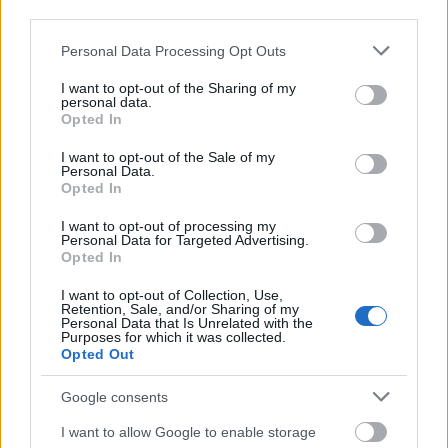
third parties.
Norske OL-stjerner trekker seg fra
Please note that this website/app uses one or more Google
verdenscupen
Personal Data Processing Opt Outs
services and may gather and store information including but
not limited to your visit or usage behaviour. You may click to
I want to opt-out of the Sharing of my
BY
INGEBORG SCHEVE
27.02.2026
personal data.
grant or deny consent to Google and its third-party tags to
Opted In
Norske OL-stjerner mister verdenscupen i Falun, fører til endringer
use your data for below specified purposes in below Google
consent section.
i den norske troppen.
I want to opt-out of the Sale of my
Personal Data.
Opted In
I want to opt-out of processing my
Personal Data for Targeted Advertising.
Opted In
I want to opt-out of Collection, Use,
Retention, Sale, and/or Sharing of my
Personal Data that Is Unrelated with the
Purposes for which it was collected.
Opted Out
Google consents
I want to allow Google to enable storage