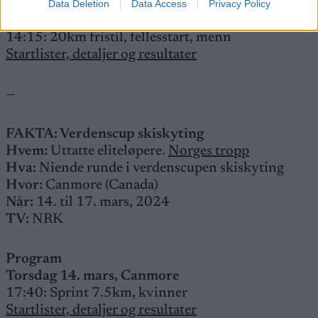
Søndag 17. mars
Data Deletion
Data Access
Privacy Policy
11:00: 20km fristil, fellesstart, kvinner
14:15: 20km fristil, fellesstart, menn
Startlister, detaljer og resultater
—
FAKTA: Verdenscup skiskyting
Hvem:
Uttatte eliteløpere.
Norges tropp
Hva:
Niende runde i verdenscupen skiskyting
Hvor:
Canmore (Canada)
Når:
14. til 17. mars, 2024
TV:
NRK
Program
Torsdag 14. mars, Canmore
17:40: Sprint 7.5km, kvinner
Startlister, detaljer og resultater