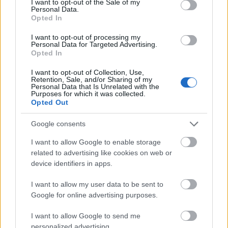
Torsdag 14. mars, Prince George
I want to opt-out of the Sale of my
Personal Data.
18:00-22:00: – 5 km klassisk, kvinner og menn
Opted In
Startlister, detaljer og resultater
I want to opt-out of processing my
Personal Data for Targeted Advertising.
Opted In
Lørdag 16. mars, Prince George
18:00: sprint fristil, kvinner og menn
I want to opt-out of Collection, Use,
Startlister, detaljer og resultater
Retention, Sale, and/or Sharing of my
Personal Data that Is Unrelated with the
Purposes for which it was collected.
Opted Out
Søndag 17. mars, Prince George
18:00: Fellesstart 20km klassisk, kvinner og
Google consents
menn
I want to allow Google to enable storage
Startlister, detaljer og resultater
related to advertising like cookies on web or
device identifiers in apps.
—
I want to allow my user data to be sent to
Google for online advertising purposes.
FAKTA: Verdenscup langrenn Falun
Hvem:
Uttatte eliteløpere.
I want to allow Google to send me
Hva:
Verdenscup langrenn
personalized advertising.