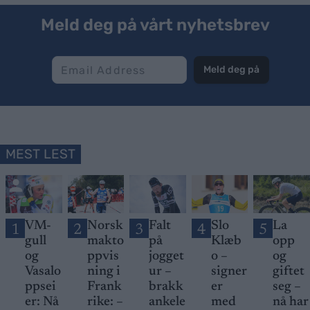
Meld deg på vårt nyhetsbrev
Meld deg på
MEST LEST
VM-
Norsk
Falt
Slo
La
1
2
3
4
5
gull
makto
på
Klæb
opp
og
ppvis
jogget
o –
og
Vasalo
ning i
ur –
signer
giftet
ppsei
Frank
brakk
er
seg –
er: Nå
rike: –
ankele
med
nå har