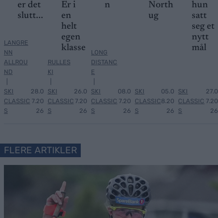
er det
Er i
n
North
hun
slutt...
en
ug
satt
helt
seg et
egen
nytt
LANGRE
klasse
mål
NN
LONG
ALLROU
RULLES
DISTANC
ND
KI
E
|
|
|
SKI
28.0
SKI
26.0
SKI
08.0
SKI
05.0
SKI
27.0
CLASSIC
7.20
CLASSIC
7.20
CLASSIC
7.20
CLASSIC
8.20
CLASSIC
7.20
S
26
S
26
S
26
S
26
S
26
FLERE ARTIKLER