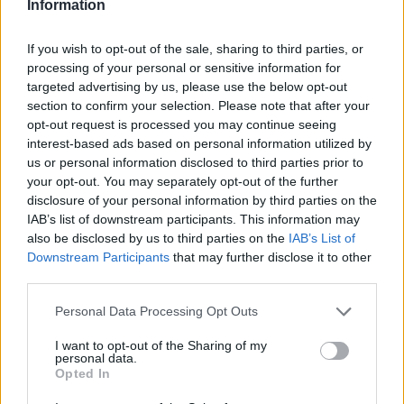
Information
10:00: 10km klassisk intervallstart, menn
Startlister, detaljer og resultater
If you wish to opt-out of the sale, sharing to third parties, or
processing of your personal or sensitive information for
Søndag 17. mars, stafett
targeted advertising by us, please use the below opt-out
09:00: Stafett 3x3km, kvinner
section to confirm your selection. Please note that after your
opt-out request is processed you may continue seeing
10:00: Stafett 3x5km, menn
interest-based ads based on personal information utilized by
Startlister, detaljer og resultater
us or personal information disclosed to third parties prior to
your opt-out. You may separately opt-out of the further
—
disclosure of your personal information by third parties on the
IAB’s list of downstream participants. This information may
also be disclosed by us to third parties on the
IAB’s List of
FAKTA: Verdenscup para
Downstream Participants
that may further disclose it to other
Hvem:
Uttatte eliteløpere.
third parties.
Hva:
Verdenscupfinale para
Please note that this website/app uses one or more Google
Personal Data Processing Opt Outs
Hvor:
Prince George (Canada)
services and may gather and store information including but
Når:
14. til 17. mars, 2024
not limited to your visit or usage behaviour. You may click to
I want to opt-out of the Sharing of my
personal data.
grant or deny consent to Google and its third-party tags to
Opted In
use your data for below specified purposes in below Google
Program
consent section.