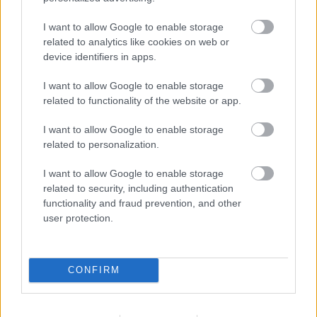
Hvor:
Falun, Sverige
I want to allow Google to enable storage
Når:
15. til 17. mar
s
related to analytics like cookies on web or
TV:
Sendes på Viaplay/TV3
device identifiers in apps.
I want to allow Google to enable storage
Program
related to functionality of the website or app.
Fredag 15. mars
12:15: FIS WC Falun sprint prolog, kvinner og
I want to allow Google to enable storage
menn
related to personalization.
14:45: FIS WC Falun sprint finaler, kvinner og
menn
I want to allow Google to enable storage
related to security, including authentication
Startlister, detaljer og resultater
functionality and fraud prevention, and other
user protection.
Lørdag 16. mars
10:30: 10km klassisk, intervallstart, kvinner
10:30: 10km klassisk, intervallstart,
CONFIRM
Startlister, detaljer og resultater