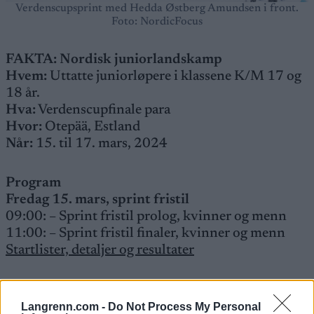
Verdenscupsprint med Hedda Østberg Amundsen i front.
Foto: NordicFocus
FAKTA: Nordisk juniorlandskamp
Hvem:
Uttatte juniorløpere i klassene K/M 17 og
18 år.
Hva:
Verdenscupfinale para
Hvor:
Otepää, Estland
Når:
15. til 17. mars, 2024
Program
Fredag 15. mars, sprint fristil
09:00: – Sprint fristil prolog, kvinner og menn
11:00: – Sprint fristil finaler, kvinner og menn
Startlister, detaljer og resultater
Lørdag 16. mars, klassisk intervallstart
09:00: 5km klassisk intervallstart, kvinner
Langrenn.com -
Do Not Process My Personal