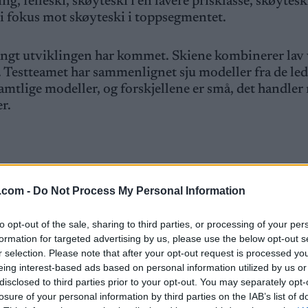
ng, felleski, skøyteski i en lavere prisklasse, skøyteski
vi fokus mot skøyteski i toppsegmentet.
 langt utviklingen har kommet. Skiene kombinerer lav
. Testteamet har sammenlignet sju modeller fra de le
amtlige modeller, og forskjellene er små, det handle
r.
er. I tunnelen er det vindstille, og temperaturen unde
.com -
Do Not Process My Personal Information
estpersonene prøvde skiene og stavene, satte karakter
m presenteres her er et gjennomsnitt av begge testpe
to opt-out of the sale, sharing to third parties, or processing of your per
utter i variert terreng for å gi et rettferdig helhetsi
formation for targeted advertising by us, please use the below opt-out s
r selection. Please note that after your opt-out request is processed y
kriver hvor lett skien er å flytte sideveis.
eing interest-based ads based on personal information utilized by us or
disclosed to third parties prior to your opt-out. You may separately opt-
sporet.
losure of your personal information by third parties on the IAB’s list of
r og hvordan den responderer på kraft.