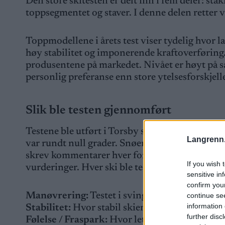
Den store skitesten er delt inn i fem deler: staki
toppsegmentet og staver. I denne delen retter 
Toppmodellene i årets test viser tydelig hvor
høy stabilitet og imponerende kraftoverføring
produsentene på markedet. Nivået er høyt på s
personlig preferanse enn store ytelsesforskjelle
Slik ble testen gjennomført
Testene ble utført i Torsby skitunnel i septemb
Langrenn
var rundt null grader. Snøen var tørr og løs. T
skrev kommentarer hver for seg. Resultatet so
If you wish 
vurderinger. Hver ski ble testet i omtrent ti min
sensitive in
confirm you
Manøvrering:
Testet i svinger og sporbytte. Bes
continue se
information 
Stabilitet:
Hvor stabil skien føles i og utenfor 
further disc
Følelse / Fraspark:
Hvor lett skien vil fremove