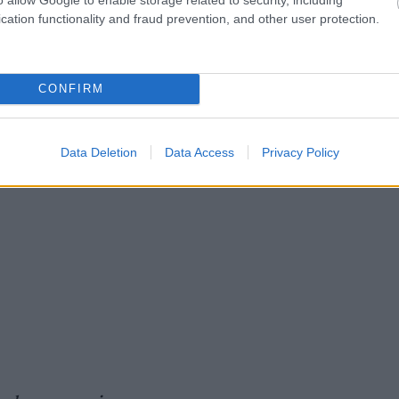
cation functionality and fraud prevention, and other user protection.
kurranseløpere som søker topp ytelse. Kombinasjone
lav vekt, maksimal stivhet og stabilitet selv i høy f
CONFIRM
Data Deletion
Data Access
Privacy Policy