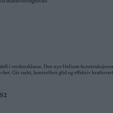
g god manøvreringsevne.
ll i verdensklasse. Den nye Helium-konstruksjonen
het. Gir raskt, kontrollert glid og effektiv kraftover
 S2