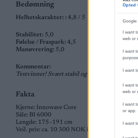
Bedømning
Opted 
Helhetskarakter:
:
4,8 / 5
Google 
I want t
Stabilitet:
5,0
web or d
Følelse / Fraspark:
4,5
Manøvrering:
5,0
I want t
purpose
Kommentar:
I want 
Testvinner! Svært stabil og lettmanøvrert ski s
I want t
web or d
Fakta
I want t
Kjerne: Innowave Core
or app.
Såle: BI 6000
Lengde: 175–191 cm
I want t
Veil. pris: ca. 10 300 NOK inkl. binding
I want t