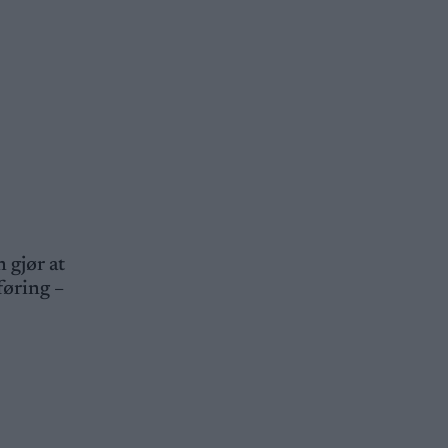
 gjør at
føring –