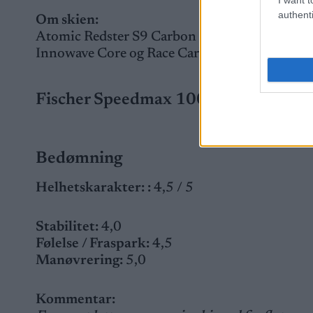
authenti
Om skien:
Atomic Redster S9 Carbon er utviklet for kon
Innowave Core og Race Carbon-konstruksjon gir 
Fischer Speedmax 100 HE Skate
Bedømning
Helhetskarakter:
:
4,5 / 5
Stabilitet:
4,0
Følelse / Fraspark:
4,5
Manøvrering:
5,0
Kommentar: