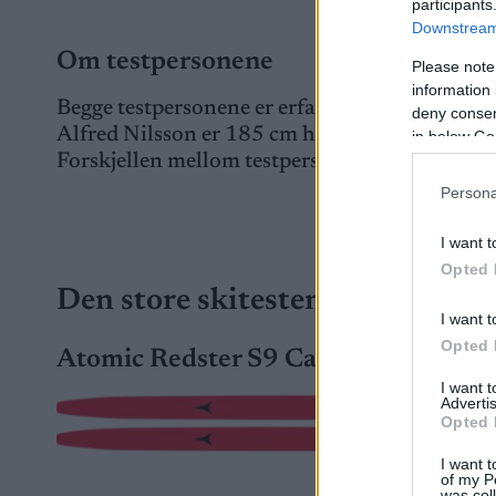
participants
Downstream 
Om testpersonene
Please note
information 
Begge testpersonene er erfarne skiløpere med m
deny consent
Alfred Nilsson er 185 cm høy og veier 85 kg, 
in below Go
Forskjellen mellom testpersonene gjør at opple
Persona
Testpersonene
I want t
Opted 
Den store skitesten 2025 – skø
I want t
Opted 
Atomic Redster S9 Carbon
I want 
Advertis
Opted 
I want t
of my P
was col