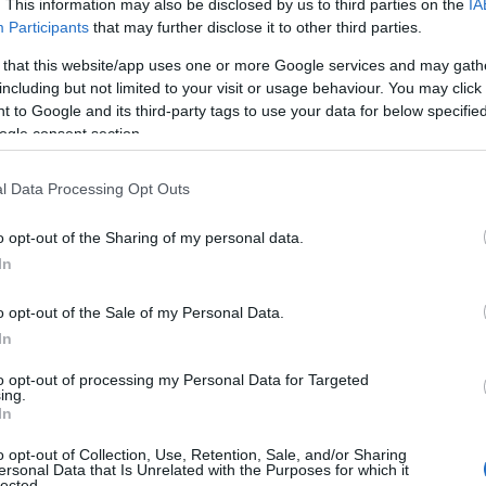
. This information may also be disclosed by us to third parties on the
IA
Participants
that may further disclose it to other third parties.
 that this website/app uses one or more Google services and may gath
including but not limited to your visit or usage behaviour. You may click 
ange års satsing innen både langløp og tradisjonell 
 to Google and its third-party tags to use your data for below specifi
og Maja Eriksson er 171 cm høy og veier cirka 70 kg.
ogle consent section.
velsen og vurderingene av skiene varierer noe.
l Data Processing Opt Outs
 Maja Eriksson og Alfred Nilsson
o opt-out of the Sharing of my personal data.
In
yteski i toppsegmentet
o opt-out of the Sale of my Personal Data.
In
to opt-out of processing my Personal Data for Targeted
ing.
In
o opt-out of Collection, Use, Retention, Sale, and/or Sharing
ersonal Data that Is Unrelated with the Purposes for which it
lected.