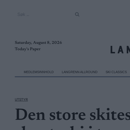
Skip
to
Søk
content
etter:
Saturday, August 8, 2026
Today's Paper
MEDLEMSINNHOLD
LANGRENN ALLROUND
SKI CLASSICS
UTSTYR
Den store skit