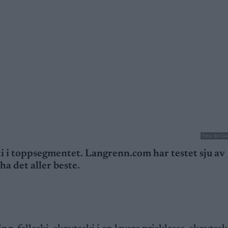
Foto: Ski C
eski i toppsegmentet. Langrenn.com har testet sju av
a det aller beste.