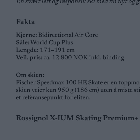
En svært lett og responsiv ski med fin flyt o
Fakta
Kjerne:
Bidirectional Air Core
Såle:
World Cup Plus
Lengde:
171–191 cm
Veil. pris:
ca. 12 800 NOK inkl. binding
Om skien:
Fischer Speedmax 100 HE Skate er en toppmode
skien veier kun 950 g (186 cm) uten å miste stiv
et referansepunkt for eliten.
Rossignol X-IUM Skating Premium+