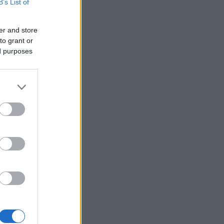
B’s List of
er and store
to grant or
langrenn.
ed purposes