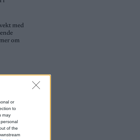
 i
 vekt med
dende
r mer om
r testene
er og
rsonenes
sonal or
nntrykk.
ection to
ou may
 personal
out of the
 downstream