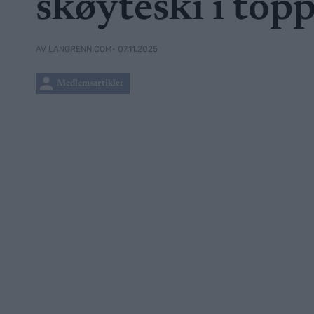
skøyteski i top
• 07.11.2025
AV LANGRENN.COM
Medlemsartikler