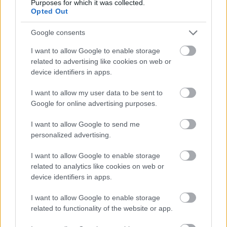
Purposes for which it was collected.
Veldig stabil i sporet. Lett å få trygt feste med.
Opted Out
Skien oppleves veldig trygg og solid. God ski
for ferske så vel som erfarne skiløpere.
Google consents
I want to allow Google to enable storage
related to advertising like cookies on web or
Peltonen SkinPro Classic
device identifiers in apps.
I want to allow my user data to be sent to
Madshus Race pro skin
Google for online advertising purposes.
Bra ski for både ambisiøse turløpere og
supermosjonister så vel som ferske løpere.
I want to allow Google to send me
Responsiv, lett å håndtere og lettgått ski.
personalized advertising.
I want to allow Google to enable storage
related to analytics like cookies on web or
Madshus Race pro skin
device identifiers in apps.
I want to allow Google to enable storage
Atomic Redster C9 Skintec
related to functionality of the website or app.
Passer for erfarne løpere som er ute etter en livlig
skifølelse. Lett å gå på for de som har god teknikk.