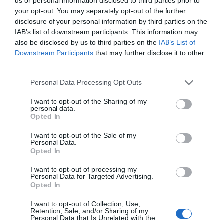
us or personal information disclosed to third parties prior to
your opt-out. You may separately opt-out of the further
disclosure of your personal information by third parties on the
Salomon S/Max Eskin
IAB’s list of downstream participants. This information may
Trivelig lettgått ski for nybegynnere så vel som
also be disclosed by us to third parties on the
IAB’s List of
erfarne skiløpere. Kjennes stabil i sporet. Bygget
Downstream Participants
that may further disclose it to other
med resirkulert materiale i kjernen.
third parties.
Please note that this website/app uses one or more Google
Personal Data Processing Opt Outs
services and may gather and store information including but
Salomon S/Max Eskin
not limited to your visit or usage behaviour. You may click to
I want to opt-out of the Sharing of my
personal data.
grant or deny consent to Google and its third-party tags to
Opted In
use your data for below specified purposes in below Google
Fisher Twin Skin Carbon Pro
consent section.
I want to opt-out of the Sale of my
Herlig skifølelse. Livlig spenn. For erfarne løpere
Personal Data.
med god teknikk er det lett å trå skien ned.
Opted In
I want to opt-out of processing my
Personal Data for Targeted Advertising.
Opted In
Fisher Twin Skin Carbon Pro
I want to opt-out of Collection, Use,
Retention, Sale, and/or Sharing of my
Peltonen SkinPro Classic
Personal Data that Is Unrelated with the