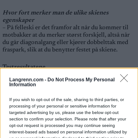
H
vor
fort merker man de ulike skienes
egenskaper
– På felleski er det framfor alt når du kommer til
motbakker at du merker størst forskjell, altså når
du går diagonalgang eller kjører dobbelttak med
fraspark, slik at du benytter festet på skiene.
Testresultatene
– Skiene presenteres uten intern rangering.
Langrenn.com -
Do Not Process My Personal
Information
Rossignol X-Ium R-Skin
Herlig skifølelse. Livlig spenn. For erfarne løpere
If you wish to opt-out of the sale, sharing to third parties, or
processing of your personal or sensitive information for
med god teknikk er det lett å trå skien ned. Rask og
targeted advertising by us, please use the below opt-out
lett.
section to confirm your selection. Please note that after your
opt-out request is processed you may continue seeing
interest-based ads based on personal information utilized by
Rossignol X-Ium R-Skin