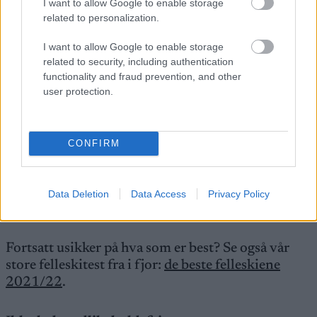
I want to allow Google to enable storage
related to personalization.
I want to allow Google to enable storage
Atomic Redster C9 Skintec
related to security, including authentication
functionality and fraud prevention, and other
Kästle XP20 Skin
user protection.
Bra skifølelse for erfarne løpere, lett å gå på for
nybegynnere. Stabil i sporet, lett å trå ned. En
«underdog» som leverer en ski som matcher de
CONFIRM
store produsentene.
Data Deletion
Data Access
Privacy Policy
Kästle XP20 Skin
Fortsatt usikker på hva som er best? Se også vår
store felleskitest fra i fjor:
de beste felleskiene
2021/22
.