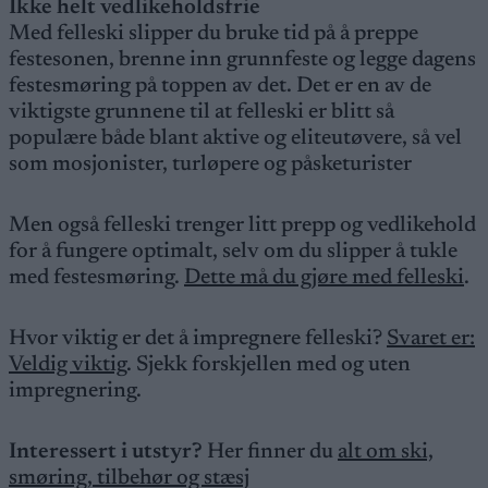
Ikke helt vedlikeholdsfrie
Med felleski slipper du bruke tid på å preppe
festesonen, brenne inn grunnfeste og legge dagens
festesmøring på toppen av det. Det er en av de
viktigste grunnene til at felleski er blitt så
populære både blant aktive og eliteutøvere, så vel
som mosjonister, turløpere og påsketurister
Men også felleski trenger litt prepp og vedlikehold
for å fungere optimalt, selv om du slipper å tukle
med festesmøring.
Dette må du gjøre med felleski
.
Hvor viktig er det å impregnere felleski?
Svaret er:
Veldig viktig
. Sjekk forskjellen med og uten
impregnering.
Interessert i utstyr?
Her finner du
alt om ski,
smøring, tilbehør og stæsj