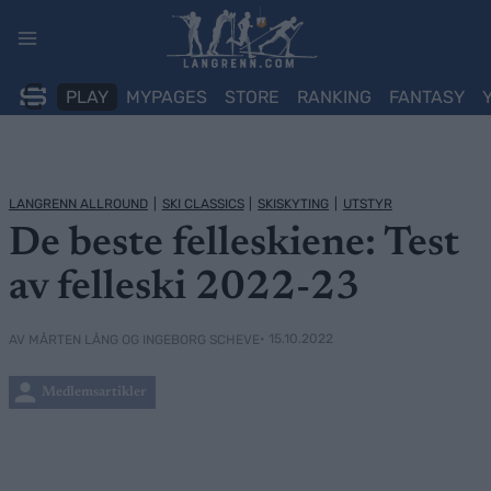
Skip
to
content
PLAY
MYPAGES
STORE
RANKING
FANTASY
LANGRENN ALLROUND
|
SKI CLASSICS
|
SKISKYTING
|
UTSTYR
De beste felleskiene: Test
av felleski 2022-23
• 15.10.2022
AV MÅRTEN LÅNG OG INGEBORG SCHEVE
Medlemsartikler