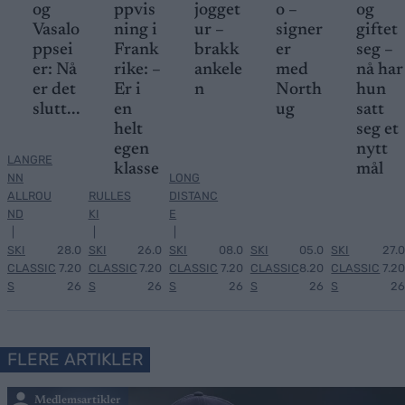
og
ppvis
jogget
o –
og
Vasalo
ning i
ur –
signer
giftet
ppsei
Frank
brakk
er
seg –
er: Nå
rike: –
ankele
med
nå har
er det
Er i
n
North
hun
slutt...
en
ug
satt
helt
seg et
egen
nytt
LANGRE
klasse
mål
NN
LONG
ALLROU
RULLES
DISTANC
ND
KI
E
|
|
|
SKI
28.0
SKI
26.0
SKI
08.0
SKI
05.0
SKI
27.0
CLASSIC
7.20
CLASSIC
7.20
CLASSIC
7.20
CLASSIC
8.20
CLASSIC
7.20
S
26
S
26
S
26
S
26
S
26
FLERE ARTIKLER
Medlemsartikler