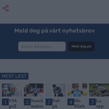
Meld deg på vårt nyhetsbrev
Meld deg på
MEST LEST
VM-
Norsk
Falt
Slo
La
1
2
3
4
5
gull
makto
på
Klæb
opp