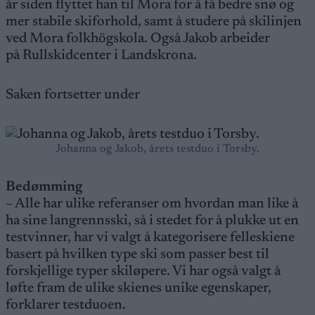
år siden flyttet han til Mora for å få bedre snø og
mer stabile skiforhold, samt å studere på skilinjen
ved Mora folkhögskola. Også Jakob arbeider
på Rullskidcenter i Landskrona.
Saken fortsetter under
Johanna og Jakob, årets testduo i Torsby.
Bed
øm
ming
– Alle har ulike referanser om hvordan man like å
ha sine langrennsski, så i stedet for å plukke ut en
testvinner, har vi valgt å kategorisere felleskiene
basert på hvilken type ski som passer best til
forskjellige typer skiløpere. Vi har også valgt å
løfte fram de ulike skienes unike egenskaper,
forklarer testduoen.