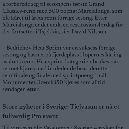
å forberede seg til sesongens første Grand
Classics-renn med 500 poeng: Marcialonga, som
ble kåret til årets renn forrige sesong. Etter
Marcialonga er det enda en restitusjonslørdag før
det fortsetter i Tsjekkia, sier David Nilsson.
– Bedřichov Heat Sprint var en suksess forrige
sesong og havnet på fjerdeplass i løpernes kåring
av årets renn. Heatsprint-kategorien brukes når
rennet kjøres med innledende heat, deretter
semifinale og finale med sprintpoeng i mål.
Monumentet Jizerská50 kjøres som alltid
søndagen etter.
Store nyheter i Sverige: Tjejvasan er nå et
fullverdig Pro event
Til vinteren blir Vasaloppet i Sverige vertskap for