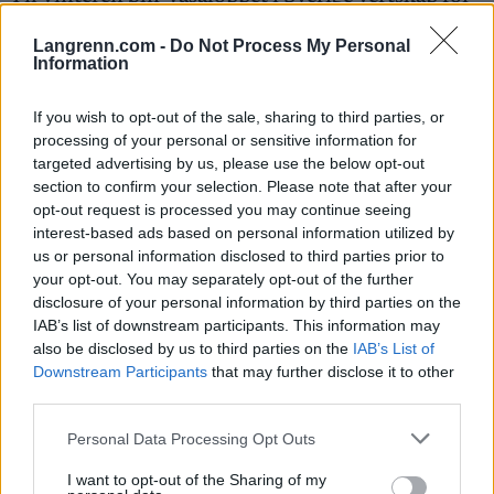
tre renn over to helger i Ski Classics World
Langrenn.com -
Do Not Process My Personal
Championship.
Information
Helgen før selve Vasaloppet kjøres to kortere renn:
If you wish to opt-out of the sale, sharing to third parties, or
Oxberg-Mora Sprint Kvinner – også kjent som
processing of your personal or sensitive information for
Tjejvasan – på lørdag 27. februar, og Oxberg-Mora
targeted advertising by us, please use the below opt-out
section to confirm your selection. Please note that after your
Sprint Menn på søndag 28. februar. Begge på 30
opt-out request is processed you may continue seeing
kilometer.
interest-based ads based on personal information utilized by
us or personal information disclosed to third parties prior to
– Tjejvasan er et legendarisk skirenn i Sverige og
your opt-out. You may separately opt-out of the further
disclosure of your personal information by third parties on the
har vært et Challenger-renn i flere år. Nå som det
IAB’s list of downstream participants. This information may
er en del av Ski Classics World Championship-
also be disclosed by us to third parties on the
IAB’s List of
terminlisten, venter vi at langt flere løpere fra
Downstream Participants
that may further disclose it to other
profflagene stiller til start sammen med de
third parties.
mosjonerende kvinnene, sier David Nilsson, og
Please note that this website/app uses one or more Google
fortsetter:
Personal Data Processing Opt Outs
services and may gather and store information including but
not limited to your visit or usage behaviour. You may click to
I want to opt-out of the Sharing of my