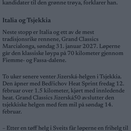
kandidater til den grønne trøya, forklarer han.
Italia og Tsjekkia
Neste stopp er Italia og ett av de mest
tradisjonsrike rennene, Grand Classics
Marcialonga, søndag 31. januar 2027. Løperne
går den klassiske løypa på 70 kilometer gjennom
Fiemme- og Fassa-dalene.
To uker senere venter Jizerská-helgen i Tsjekkia.
Den åpner med Bedřichov Heat Sprint fredag 12.
februar over 1.5 kilometer, kjørt med innledende
heat. Grand Classics Jizerská50 avslutter den
tsjekkiske helgen med fem mil på søndag 14.
februar.
– Etter en tøff helg i Sveits får løperne en frihelg til