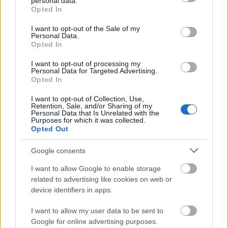
personal data.
– Disse flate rennene på 30 kilometer vil holde
grant or deny consent to Google and its third-party tags to
Opted In
høyt tempo, og under gode forhold kan
use your data for below specified purposes in below Google
consent section.
herrerennet kanskje fullføres på under én time –
I want to opt-out of the Sale of my
Personal Data.
noe som aldri er gjort på denne distansen. Sprint i
Opted In
rennnavnet betyr at sprintpoeng deles ut i mål, i
tillegg til de vanlige gule poengene i Ski Classics
I want to opt-out of processing my
Personal Data for Targeted Advertising.
World Championship. Vasaloppet helgen etter er
Opted In
et ekte monument og ett av sesongens store
I want to opt-out of Collection, Use,
høydepunkter.
Retention, Sale, and/or Sharing of my
Personal Data that Is Unrelated with the
Purposes for which it was collected.
Helgen etter, søndag 7. mars, kjøres Grand
Opted Out
Classics Vasaloppet over 90 kilometer.
Google consents
I want to allow Google to enable storage
Videre til Norge
related to advertising like cookies on web or
device identifiers in apps.
Etter to helger i Sverige, fortsetter Ski Classics til
Norge. Grand Classics Birkebeinerrennet lørdag
I want to allow my user data to be sent to
20. mars er første stopp, og med 53 kilometer
Google for online advertising purposes.