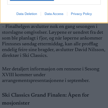
Grand Finale Summit 2 Senja setter punktum for
Sesong XVIII over 60 kilometer søndag 4. april
2027.
Data Deletion
Data Access
Privacy Policy
– Finalhelgen avslutter nok en gang sesongen i
storslagne omgivelser. Løypene er uendret fra det
som ble planlagt i fjor, og når løperne ankommer
Finnsnes søndag ettermiddag, kan alle profflag
endelig feire sine bragder, avslutter David Nilsson,
direktør i Ski Classics.
Mer detaljert informasjon om rennene i Sesong
XVIII kommer under
arrangementspresentasjonene i september.
Ski Classics Grand Finalen: Åpen for
mosjonister