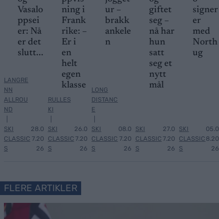
Vasalo
ning i
ur –
giftet
signer
ppsei
Frank
brakk
seg –
er
er: Nå
rike: –
ankele
nå har
med
er det
Er i
n
hun
North
slutt...
en
satt
ug
helt
seg et
egen
nytt
LANGRE
klasse
mål
NN
LONG
ALLROU
RULLES
DISTANC
ND
KI
E
|
|
|
SKI
28.0
SKI
26.0
SKI
08.0
SKI
27.0
SKI
05.0
CLASSIC
7.20
CLASSIC
7.20
CLASSIC
7.20
CLASSIC
7.20
CLASSIC
8.20
S
26
S
26
S
26
S
26
S
26
FLERE ARTIKLER