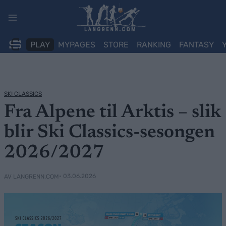
Skip
to
content
PLAY
MYPAGES
STORE
RANKING
FANTASY
SKI CLASSICS
Fra Alpene til Arktis – slik
blir Ski Classics-sesongen
2026/2027
• 03.06.2026
AV LANGRENN.COM