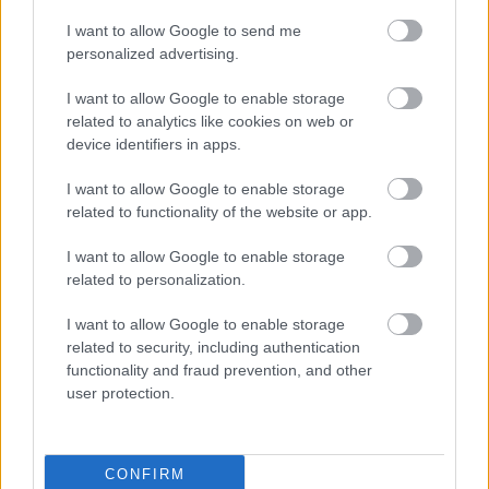
gjennom norske fjell.
I want to allow Google to send me
personalized advertising.
– Etter en restitusjonslørdag etter Vasaloppet gjør
løperne seg klar til sesongens siste Grand Classics-
I want to allow Google to enable storage
renn med 500 poeng – det spektakulære
related to analytics like cookies on web or
Birkebeinerrennet. I år har Birken redusert vekten
device identifiers in apps.
på den obligatoriske sekken fra 3.5 kilo til to kilo.
I want to allow Google to enable storage
Birken er som alltid sesongens siste Grand
related to functionality of the website or app.
Classics-renn, sier Nilsson.
I want to allow Google to enable storage
Se også:
related to personalization.
Birken endrer sekkekravet – over 30 år
siden sist
I want to allow Google to enable storage
related to security, including authentication
functionality and fraud prevention, and other
Finalen i nord
user protection.
Ski Classics World Championship XVIII avsluttes
med to norske renn i begynnelsen av april. Lørdag
3. april kjøres Reistadløpet over 35 kilometer, før
CONFIRM