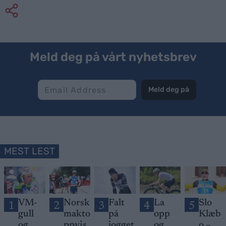
Meld deg på vårt nyhetsbrev
Meld deg på
MEST LEST
VM-
Norsk
Falt
La
Slo
1
2
3
4
5
gull
makto
på
opp
Klæb
og
ppvis
jogget
og
o –