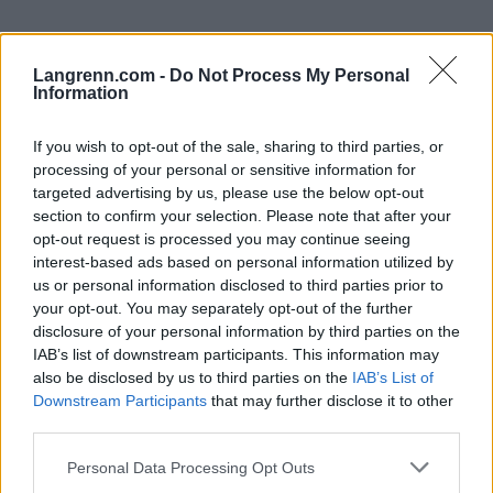
– Dette er ikke første gang Birken justerer
vektkravet, sier Buraas.
Langrenn.com -
Do Not Process My Personal
Information
Også i 1993 handlet det om utviklingen i utstyr
If you wish to opt-out of the sale, sharing to third parties, or
og hva som faktisk var nødvendig å ha med seg.
processing of your personal or sensitive information for
targeted advertising by us, please use the below opt-out
section to confirm your selection. Please note that after your
Siden 1993 har utviklingen innen klær, tekstiler
opt-out request is processed you may continue seeing
og turutstyr gått raskt.
interest-based ads based on personal information utilized by
us or personal information disclosed to third parties prior to
Moderne tekniske tekstiler gir bedre isolasjon til
your opt-out. You may separately opt-out of the further
disclosure of your personal information by third parties on the
lavere vekt, samtidig som sekker, skallplagg og
IAB’s list of downstream participants. This information may
sikkerhetsutstyr er blitt betydelig lettere enn
also be disclosed by us to third parties on the
IAB’s List of
tidligere.
Downstream Participants
that may further disclose it to other
third parties.
– Det viktigste har aldri vært vekten i seg selv. Det
Please note that this website/app uses one or more Google
Personal Data Processing Opt Outs
viktigste er at deltakerne har med nødvendig
services and may gather and store information including but