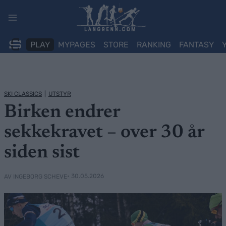
Skip
to
content
PLAY
MYPAGES
STORE
RANKING
FANTASY
SKI CLASSICS
|
UTSTYR
Birken endrer
sekkekravet – over 30 år
siden sist
• 30.05.2026
AV INGEBORG SCHEVE