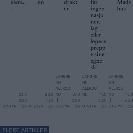
eiere..
nn
drakt
får
Mads
.
er
ingen
hus
nasjo
ner,
lag
eller
løpere
prepp
e sine
egne
ski
LANGRE
LANGRE
LANGRE
NN
NN
NN
ALLROU
ALLROU
ALLROU
03.0
28.0
ND
07.0
ND
17.0
ND
15.0
8.20
7.20
|
2.20
|
3.20
|
6.20
UTSTYR
26
UTSTYR
26
UTSTYR
26
UTSTYR
23
UTSTYR
26
FLERE ARTIKLER