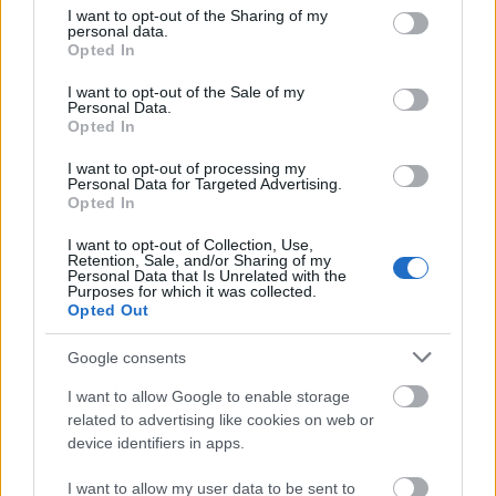
utstyr over fjellet, sier Buraas.
not limited to your visit or usage behaviour. You may click to
I want to opt-out of the Sharing of my
personal data.
grant or deny consent to Google and its third-party tags to
Opted In
use your data for below specified purposes in below Google
Nytt vektkrav: 2 kilo
consent section.
I want to opt-out of the Sale of my
Personal Data.
Fra kommende arrangementer justeres vektkravet
Opted In
på Birken-sekken til 2 kilo. Endringen gjelder også
I want to opt-out of processing my
årets Birkebeinerritt.
Personal Data for Targeted Advertising.
Opted In
Sekken skal fortsatt være en viktig del av Birken.
I want to opt-out of Collection, Use,
Retention, Sale, and/or Sharing of my
Personal Data that Is Unrelated with the
Purposes for which it was collected.
– Den skal fortsatt være med over fjellet – både for
Opted Out
sikkerheten, og som et symbol på historien vår,
sier Buraas.
Google consents
I want to allow Google to enable storage
related to advertising like cookies on web or
device identifiers in apps.
I want to allow my user data to be sent to