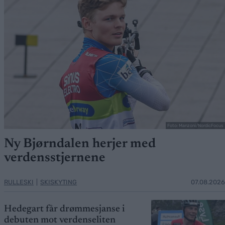
Foto: Manzoni/NordicFocus
Ny Bjørndalen herjer med
verdensstjernene
RULLESKI
|
SKISKYTING
07.08.2026
Hedegart får drømmesjanse i
debuten mot verdenseliten