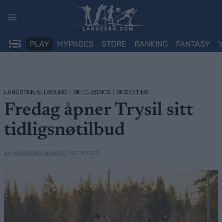
Skip
to
content
PLAY
MYPAGES
STORE
RANKING
FANTASY
LANGRENN ALLROUND
|
SKI CLASSICS
|
SKISKYTING
Fredag åpner Trysil sitt
tidligsnøtilbud
• 02.11.2022
AV INGEBORG SCHEVE