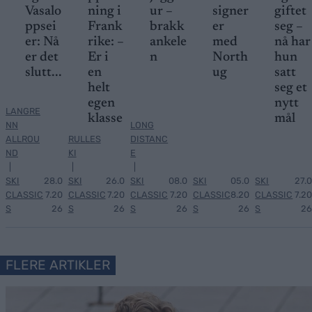
Vasalo
ning i
ur –
signer
giftet
ppsei
Frank
brakk
er
seg –
er: Nå
rike: –
ankele
med
nå har
er det
Er i
n
North
hun
slutt...
en
ug
satt
helt
seg et
egen
nytt
LANGRE
klasse
mål
NN
LONG
ALLROU
RULLES
DISTANC
ND
KI
E
|
|
|
SKI
28.0
SKI
26.0
SKI
08.0
SKI
05.0
SKI
27.0
CLASSIC
7.20
CLASSIC
7.20
CLASSIC
7.20
CLASSIC
8.20
CLASSIC
7.20
S
26
S
26
S
26
S
26
S
26
FLERE ARTIKLER