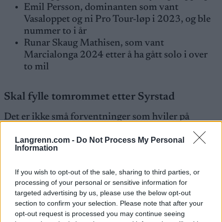
Emil Persson, dominanten som vant
Vasaloppet og ni Pro Tour-løp i 2023, og ble
nummer to i år
Runar Skaug Mathisen, som vant
Marcialonga 2024 etter å ha gått solo i over
to mil
Skal fylle tomrommet etter Syrstad
Det er ikke små forventninger som hviler på
skuldrene til den tidligere syklisten. I fjor mistet
Langrenn.com -
Do Not Process My Personal
laget Torleif Syrstad – som vant Vasaloppet 2024 –
Information
til Team Engcon. Nå ser flere i laget for seg at
Kalland-Olsen kan ta over hans rolle.
If you wish to opt-out of the sale, sharing to third parties, or
processing of your personal or sensitive information for
– Vi har forsøkt å fylle hans rolle med de utøverne
targeted advertising by us, please use the below opt-out
section to confirm your selection. Please note that after your
vi hadde, men vi har sett at vi trengte en utøver til.
opt-out request is processed you may continue seeing
Og det har vi nå med Einar. Jeg tror han kan likne