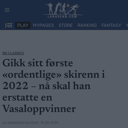
Skip
to
content
PLAY
MYPAGES
STORE
RANKING
FANTASY
SKI CLASSICS
Gikk sitt første
«ordentlige» skirenn i
2022 – nå skal han
erstatte en
Vasaloppvinner
• 15.08.2025
AV INGEBORG SCHEVE