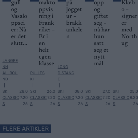
gull
makto
på
opp
Klæb
og
ppvis
jogget
og
o –
Vasalo
ning i
ur –
giftet
signer
ppsei
Frank
brakk
seg –
er
er: Nå
rike: –
ankele
nå har
med
er det
Er i
n
hun
North
slutt...
en
satt
ug
helt
seg et
egen
nytt
LANGRE
klasse
mål
NN
LONG
ALLROU
RULLES
DISTANC
ND
KI
E
|
|
|
SKI
28.0
SKI
26.0
SKI
08.0
SKI
27.0
SKI
05.0
CLASSIC
7.20
CLASSIC
7.20
CLASSIC
7.20
CLASSIC
7.20
CLASSIC
8.20
S
26
S
26
S
26
S
26
S
26
FLERE ARTIKLER