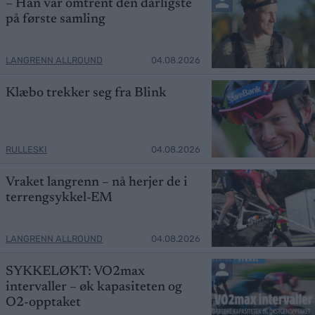
– Han var omtrent den dårligste
på første samling
LANGRENN ALLROUND
04.08.2026
Klæbo trekker seg fra Blink
RULLESKI
04.08.2026
Vraket langrenn – nå herjer de i
terrengsykkel-EM
LANGRENN ALLROUND
04.08.2026
SYKKELØKT: VO2max
intervaller – øk kapasiteten og
O2-opptaket