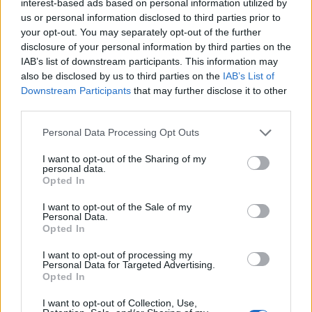
interest-based ads based on personal information utilized by
på Torleif etter hvert, sier Skaug Mathisen, og
us or personal information disclosed to third parties prior to
fortsetter.
your opt-out. You may separately opt-out of the further
disclosure of your personal information by third parties on the
IAB’s list of downstream participants. This information may
– Einar er en kapasitetsløper og har mange av de
also be disclosed by us to third parties on the
IAB’s List of
samme egenskapene som Torleif. Allerede på de to
Downstream Participants
that may further disclose it to other
første samlingene har han vist veldig god form, og
third parties.
skikkelig «beast mode». Så han blir et veldig bra
Please note that this website/app uses one or more Google
tilskudd til laget.
Personal Data Processing Opt Outs
services and may gather and store information including but
not limited to your visit or usage behaviour. You may click to
I want to opt-out of the Sharing of my
personal data.
Se også:
Går for dobbeltseier i Vasaloppet, tar
grant or deny consent to Google and its third-party tags to
Opted In
inn norsk talent
use your data for below specified purposes in below Google
consent section.
I want to opt-out of the Sale of my
Personal Data.
Saken fortsetter under
Opted In
I want to opt-out of processing my
Personal Data for Targeted Advertising.
Opted In
For Einar Kalland-Olsen er Reistadløpet en av favorittene –
I want to opt-out of Collection, Use,
av mange ansett som ett av Ski Classics mest brutale. Foto: