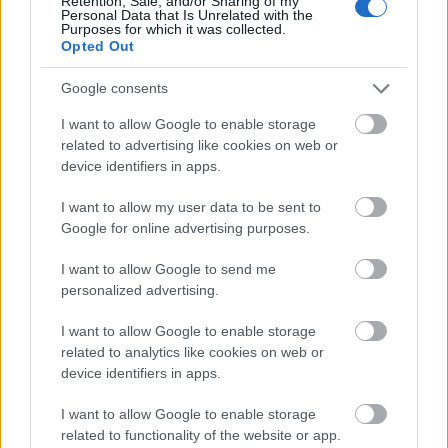
Retention, Sale, and/or Sharing of my
Personal Data that Is Unrelated with the
Manzoni/NordicFocus
Purposes for which it was collected.
Opted Out
Holder beina på jorda
Google consents
Selv tar Kalland-Olsen hyllesten med ro.
I want to allow Google to enable storage
related to advertising like cookies on web or
device identifiers in apps.
Runar mener du kan fylle rollen til Torleif
Syrstad. Hva tenker du om det?
I want to allow my user data to be sent to
Google for online advertising purposes.
– Sier han det? Det er store sko å fylle. Men jeg tror
jo at jeg har noe å bidra med i laget, spesielt i
I want to allow Google to send me
motbakker.
personalized advertising.
I want to allow Google to enable storage
Han drømmer om pallen, men setter et mer
related to analytics like cookies on web or
nøkternt mål for sesongen:
device identifiers in apps.
I want to allow Google to enable storage
– Det hadde vært stilig å komme på pallen, men
related to functionality of the website or app.