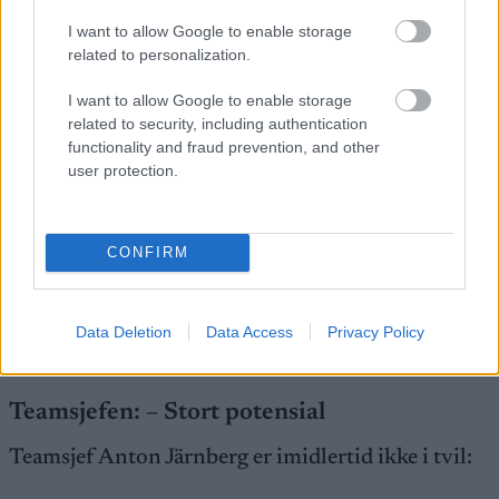
topp fem er nok realistisk i år i hvert fall.
I want to allow Google to enable storage
related to personalization.
Og Vasaloppet? Det står faktisk ikke øverst på lista
til Kalland-Olsen.
I want to allow Google to enable storage
related to security, including authentication
functionality and fraud prevention, and other
– Det er nok andre renn som passer meg bedre.
user protection.
Men Birkebeinerrennet henger veldig høyt.
Saken fortsetter under
CONFIRM
Einar Kalland-Olsen leder langløpscupen World Challenge
Data Deletion
Data Access
Privacy Policy
2025 etter to av fem runder.. Foto: Nordnes/NordicFocus
Teamsjefen: – Stort potensial
Teamsjef Anton Järnberg er imidlertid ikke i tvil: