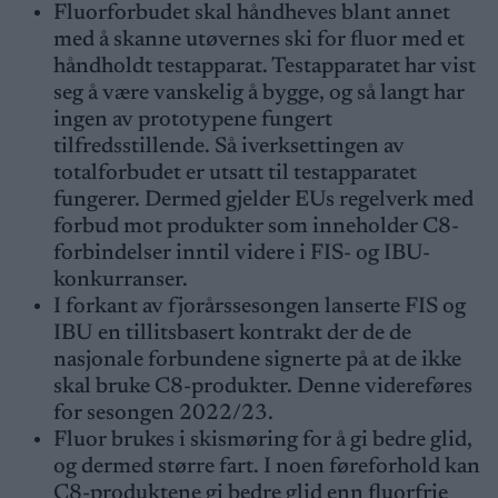
Fluorforbudet skal håndheves blant annet
med å skanne utøvernes ski for fluor med et
håndholdt testapparat. Testapparatet har vist
seg å være vanskelig å bygge, og så langt har
ingen av prototypene fungert
tilfredsstillende. Så iverksettingen av
totalforbudet er utsatt til testapparatet
fungerer. Dermed gjelder EUs regelverk med
forbud mot produkter som inneholder C8-
forbindelser inntil videre i FIS- og IBU-
konkurranser.
I forkant av fjorårssesongen lanserte FIS og
IBU en tillitsbasert kontrakt der de de
nasjonale forbundene signerte på at de ikke
skal bruke C8-produkter. Denne videreføres
for sesongen 2022/23.
Fluor brukes i skismøring for å gi bedre glid,
og dermed større fart. I noen føreforhold kan
C8-produktene gi bedre glid enn fluorfrie