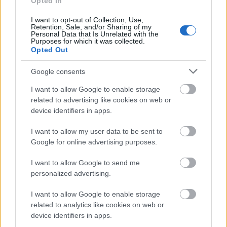
Opted In
Både FIS og IBU har vedtatt totalforbud mot
fluorholdige produkter i konkurranser på alle
I want to opt-out of Collection, Use,
Retention, Sale, and/or Sharing of my
nivåer. Det gjorde de to forbundene henholdsvis i
Personal Data that Is Unrelated with the
Purposes for which it was collected.
november 2019 og på nyåret 2020. Bakgrunnen
Opted Out
for å innføre forbudet, er at fluor er en miljøgift.
Google consents
Siden forbudet ble vedtatt har IBU og FIS jobbet
I want to allow Google to enable storage
med å utvikle et håndholdt testapparat som skal
related to advertising like cookies on web or
brukes til å kontrollere om det er brukt fluorholdig
device identifiers in apps.
smøring på skiene ute på konkurransearenaene.
Fluorforbudet skulle vært innført i full skala fra
I want to allow my user data to be sent to
Google for online advertising purposes.
og med sesongen 2021/22, men ble utsatt fordi
testapparatet ikke har vært pålitelig.
I want to allow Google to send me
personalized advertising.
Gjelder alle nivåer
I want to allow Google to enable storage
Når det totale fluorforbudet nå innføres, altså fra
related to analytics like cookies on web or
og med sesongen 2023/24, vil det omfatte alle
device identifiers in apps.
former for fluor. Totalforbudet vil gjelde for alle