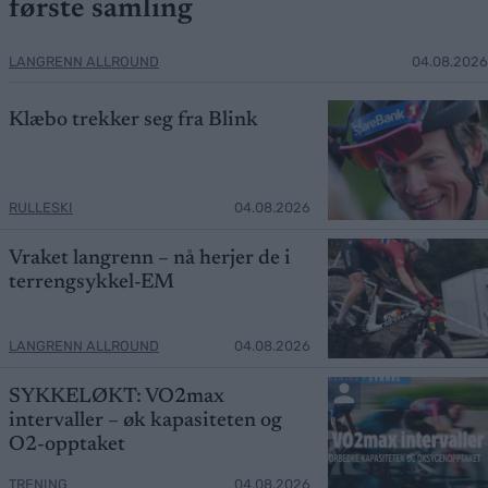
første samling
LANGRENN ALLROUND
04.08.2026
Klæbo trekker seg fra Blink
RULLESKI
04.08.2026
Vraket langrenn – nå herjer de i
terrengsykkel-EM
LANGRENN ALLROUND
04.08.2026
SYKKELØKT: VO2max
intervaller – øk kapasiteten og
O2-opptaket
TRENING
04.08.2026