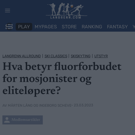
Skip
to
content
PLAY
MYPAGES
STORE
RANKING
FANTASY
LANGRENN ALLROUND
|
SKI CLASSICS
|
SKISKYTING
|
UTSTYR
Hva betyr fluorforbudet
for mosjonister og
eliteløpere?
• 23.03.2023
AV MÅRTEN LÅNG OG INGEBORG SCHEVE
Medlemsartikler