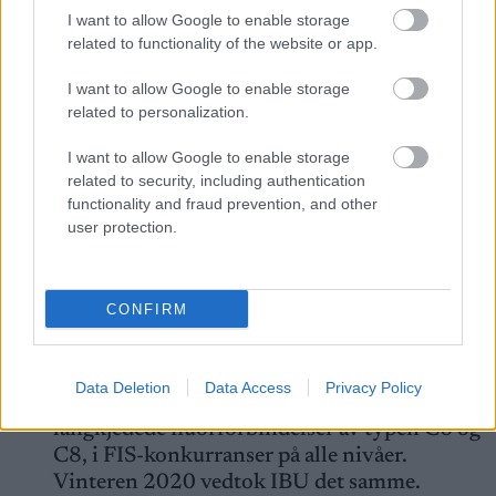
grener og konkurransenivåer i både FIS og IBU:
I want to allow Google to enable storage
Fra verdenscup og internasjonale mesterskap til alt
related to functionality of the website or app.
av terminlistefestede turrenn, regionale og lokale
I want to allow Google to enable storage
renn i regi av klubber tilknyttet de nasjonale
related to personalization.
særforbundene.
I want to allow Google to enable storage
FAKTA Fluorforbud
related to security, including authentication
functionality and fraud prevention, and other
user protection.
I 2020 innførte EU et forbud mot
langkjedede fluorforbindelser i
konsentrasjoner over 25 ppm (partikler per
CONFIRM
million) fordi disse utgjør en risiko for helse
og miljø.
I november 2019 vedtok FIS et totalforbud
Data Deletion
Data Access
Privacy Policy
mot produkter som inneholder fluor, spesifikt
langkjedede fluorforbindelser av typen C6 og
C8, i FIS-konkurranser på alle nivåer.
Vinteren 2020 vedtok IBU det samme.