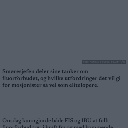
Foto: Mathias Bergeld / BILDBYRÅN
Smøresjefen deler sine tanker om
fluorforbudet, og hvilke utfordringer det vil gi
for mosjonister så vel som eliteløpere.
Onsdag kunngjorde både FIS og IBU at fullt
fluorforbud trer i kraft fra og med kommende