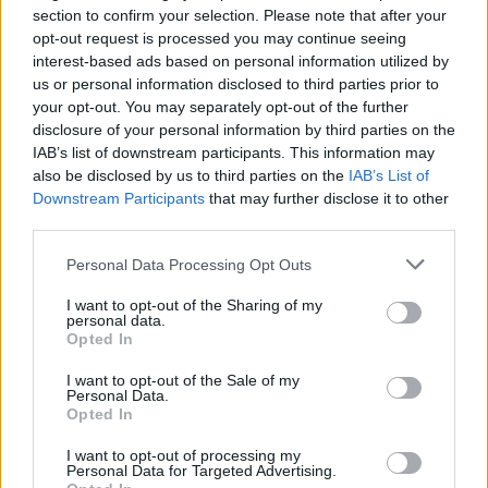
gjelder vanlig glider, er de helt på høyden. Men de
section to confirm your selection. Please note that after your
kan ikke sammenliknes med høyfluorproduktene.
opt-out request is processed you may continue seeing
interest-based ads based on personal information utilized by
us or personal information disclosed to third parties prior to
Hvor mye lenger vil vinnertida bli for eksempel
your opt-out. You may separately opt-out of the further
på femmila i Kollen i klassisk?
disclosure of your personal information by third parties on the
– Det er umulig å si, det avhenger helt av føret. Om
IAB’s list of downstream participants. This information may
det er skikkelig sugeføre med feit nysnø og den
also be disclosed by us to third parties on the
IAB’s List of
luftforurensingen man ofte har i nærheten av en
Downstream Participants
that may further disclose it to other
third parties.
storby, så kan det bli svært store forskjeller. Men
om det er skarpt kunstsnøføre blir det nesten
Please note that this website/app uses one or more Google
Personal Data Processing Opt Outs
ingen forskjell, sier Myhlback.
services and may gather and store information including but
not limited to your visit or usage behaviour. You may click to
I want to opt-out of the Sharing of my
personal data.
grant or deny consent to Google and its third-party tags to
Saken fortsetter under
Opted In
use your data for below specified purposes in below Google
consent section.
I want to opt-out of the Sale of my
Personal Data.
Petter Myhlback, smøresjef for det svenske
Opted In
langrennslandslaget.
I want to opt-out of processing my
Personal Data for Targeted Advertising.
Dette er fluorforbudet