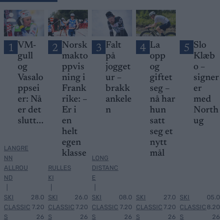
VM-
Norsk
Falt
La
Slo
1
2
3
4
5
gull
makto
på
opp
Klæb
og
ppvis
jogget
og
o –
Vasalo
ning i
ur –
giftet
signer
ppsei
Frank
brakk
seg –
er
er: Nå
rike: –
ankele
nå har
med
er det
Er i
n
hun
North
slutt...
en
satt
ug
helt
seg et
egen
nytt
LANGRE
klasse
mål
NN
LONG
ALLROU
RULLES
DISTANC
ND
KI
E
|
|
|
SKI
28.0
SKI
26.0
SKI
08.0
SKI
27.0
SKI
05.0
CLASSIC
7.20
CLASSIC
7.20
CLASSIC
7.20
CLASSIC
7.20
CLASSIC
8.20
S
26
S
26
S
26
S
26
S
26