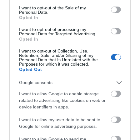
Magne Haga fra elitelaget Team AF Håndverk
consent section.
I want to opt-out of the Sale of my
Eirik Mysen fra Team Aker Dæhlie
Personal Data.
Opted In
Mikael Gunnulfsen fra Team Aker Dæhlie
Amund Korsæth, sammenlagtvinner av
I want to opt-out of processing my
Personal Data for Targeted Advertising.
verdenscupen i rulleski 2022 fra Team Aker
Opted In
Dæhlie
Mattis Stenshagen fra Team Aker Dæhlie
I want to opt-out of Collection, Use,
Retention, Sale, and/or Sharing of my
Frank Løke
Personal Data that Is Unrelated with the
Purposes for which it was collected.
Emil Gukild (fra NRK)
Opted Out
Pimp Lotion, rapper og langrennsløper med
gaffateip og olabukser
Google consents
Magnus Waaler, eliteløper
I want to allow Google to enable storage
related to advertising like cookies on web or
Les også:
Så hardt satser de nest beste i Norge
device identifiers in apps.
I want to allow my user data to be sent to
Og ja: Påmeldingen er fortsatt åpen.
Google for online advertising purposes.
I want to allow Google to send me