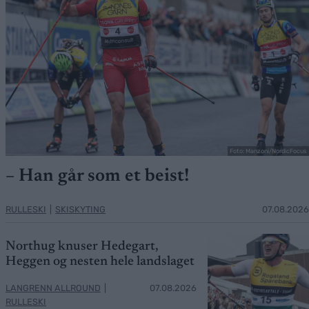
Foto: Manzoni/NordicFocus
– Han går som et beist!
RULLESKI
|
SKISKYTING
07.08.2026
Northug knuser Hedegart,
Heggen og nesten hele landslaget
LANGRENN ALLROUND
|
07.08.2026
RULLESKI