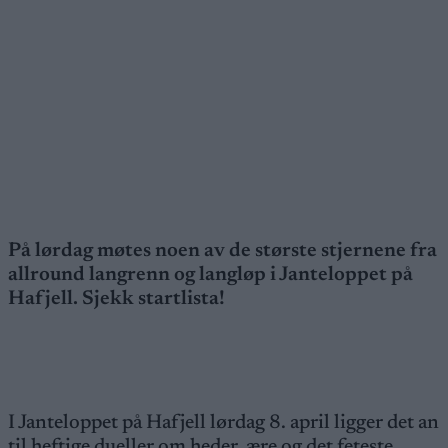
På lørdag møtes noen av de største stjernene fra
allround langrenn og langløp i Janteloppet på
Hafjell. Sjekk startlista!
I Janteloppet på Hafjell lørdag 8. april ligger det an
til heftige dueller om heder, ære og det feteste