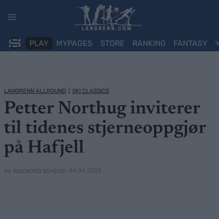
Skip
to
content
PLAY
MYPAGES
STORE
RANKING
FANTASY
LANGRENN ALLROUND
|
SKI CLASSICS
Petter Northug inviterer
til tidenes stjerneoppgjør
på Hafjell
• 04.04.2023
AV INGEBORG SCHEVE