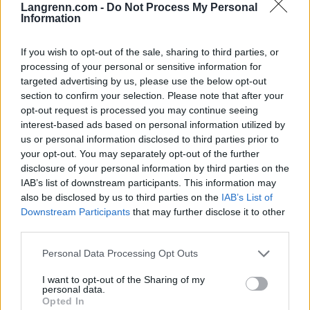
Langrenn.com -
Do Not Process My Personal
på langrenn, sier Northug.
Information
Les også:
Kan rappere og en skøyteskiklubb
If you wish to opt-out of the sale, sharing to third parties, or
gjøre fristil til mainstream i Norge?
processing of your personal or sensitive information for
targeted advertising by us, please use the below opt-out
section to confirm your selection. Please note that after your
Her er et utdrag av startlista til årets løp, som
opt-out request is processed you may continue seeing
går lørdag 8. april
interest-based ads based on personal information utilized by
Kristine Stavås Skistad som vant de siste fire
us or personal information disclosed to third parties prior to
sprintrennene i verdenscupen
your opt-out. You may separately opt-out of the further
disclosure of your personal information by third parties on the
Even Northug fra det norske sprintlandslaget
IAB’s list of downstream participants. This information may
William Poromaa som tok bronse på femmila i
also be disclosed by us to third parties on the
IAB’s List of
VM
Downstream Participants
that may further disclose it to other
James Clugnet fra det britiske landslaget
third parties.
Lucas Boegl fra det tyske langrennslandslaget
Please note that this website/app uses one or more Google
Langløpskongen Andreas Nygaard
Personal Data Processing Opt Outs
services and may gather and store information including but
Langløpsdronninga Magni Smedås
not limited to your visit or usage behaviour. You may click to
I want to opt-out of the Sharing of my
Skiskytter Sturla Holm Lægreid
personal data.
grant or deny consent to Google and its third-party tags to
Opted In
Petter Northug (ja, han skal gå selv)
use your data for below specified purposes in below Google