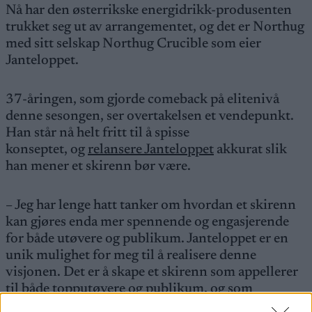
Nå har den østerrikske energidrikk-produsenten
trukket seg ut av arrangementet, og det er Northug
med sitt selskap Northug Crucible som eier
Janteloppet.
37-åringen, som gjorde comeback på elitenivå
denne sesongen, ser overtakelsen et vendepunkt.
Han står nå helt fritt til å spisse
konseptet, og
relansere Janteloppet
akkurat slik
han mener et skirenn bør være.
– Jeg har lenge hatt tanker om hvordan et skirenn
kan gjøres enda mer spennende og engasjerende
for både utøvere og publikum. Janteloppet er en
unik mulighet for meg til å realisere denne
visjonen. Det er å skape et skirenn som appellerer
til både topputøvere og publikum, og som
engasjerer og inspirerer nye generasjoner til å satse