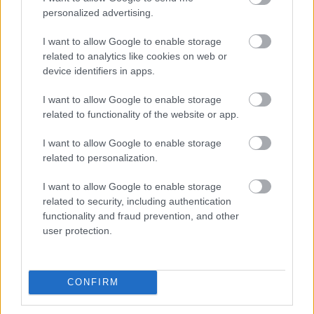
personalized advertising.
I want to allow Google to enable storage
Meld deg på vårt nyhetsbrev
related to analytics like cookies on web or
device identifiers in apps.
I want to allow Google to enable storage
Meld deg på
related to functionality of the website or app.
I want to allow Google to enable storage
related to personalization.
MEST LEST
I want to allow Google to enable storage
related to security, including authentication
functionality and fraud prevention, and other
user protection.
VM-
Norsk
Falt
Slo
Ulvan
1
2
3
4
5
gull
makto
på
Klæb
gs nye
CONFIRM
og
ppvis
jogget
o –
stjern
Vasalo
ning i
ur –
signer
e med