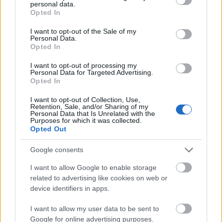
personal data.
Melago
grant or deny consent to Google and its third-party tags to
Opted In
use your data for below specified purposes in below Google
Event 5: 18. januar, Engadin La Diagonela
consent section.
Event 6: 26. januar, Marcialonga (Grand Classic)
I want to opt-out of the Sale of my
Personal Data.
Event 7: 9. februar, Jizerská50 (Grand Classic)
Opted In
Event 8: 15. februar, Grönklitt Criterium 61
I want to opt-out of processing my
Event 9: 16. februar Grönklitt ITT
Personal Data for Targeted Advertising.
Event 10: 2. mars, Vasaloppet (Grand Classic)
Opted In
Event 11: 15. mars, Birkebeinerrennet (Grand
I want to opt-out of Collection, Use,
Classic)
Retention, Sale, and/or Sharing of my
Personal Data that Is Unrelated with the
Event 12: 22. mars, Marcialonga Bodø
Purposes for which it was collected.
Event 13: 29. mars, Reistadløpet
Opted Out
Event 14: 30. mars, Grand Finale Summit 2 Senja
Google consents
Se også:
Rekordmange kvinnelige Pro Team-
I want to allow Google to enable storage
løpere i sesong XVI
related to advertising like cookies on web or
device identifiers in apps.
Mer om Ski Classics og løpende oppdateringer
I want to allow my user data to be sent to
finner du på
skiclassics.com
.
Google for online advertising purposes.