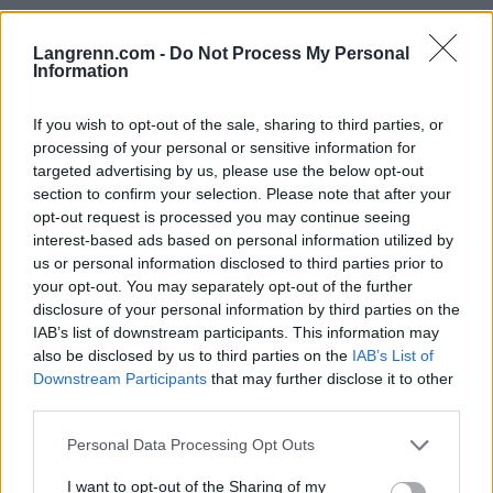
Alle medlemmer på Langrenn.com har ubegrenset
Langrenn.com -
Do Not Process My Personal
tilgang til alt innhold på strømmeplattformen SC
Information
Play, inkludert direktesendinger av Ski Classics
Pro Tour-arrangementer og utvalgte Ski Classics
If you wish to opt-out of the sale, sharing to third parties, or
Challengers med engelsk kommentering.
processing of your personal or sensitive information for
targeted advertising by us, please use the below opt-out
section to confirm your selection. Please note that after your
Ski Classics Season XVI åpnet med to renn på
opt-out request is processed you may continue seeing
rappen i Bad Gastein 14. og 15. desember. Nå
interest-based ads based on personal information utilized by
fortsetter sesongen med 3 Zinnen Ski Marathon i
us or personal information disclosed to third parties prior to
your opt-out. You may separately opt-out of the further
Nord-Italia 11. januar.
disclosure of your personal information by third parties on the
IAB’s list of downstream participants. This information may
Dette er terminlista for Ski Classics Pro Tour
also be disclosed by us to third parties on the
IAB’s List of
Season XVI:
Downstream Participants
that may further disclose it to other
third parties.
Event 1: 14. desember, Bad Gastein ITT
Event 2: 15. desember, Bad Gastein Criterium
Please note that this website/app uses one or more Google
Personal Data Processing Opt Outs
Event 3: 11. januar, 3 Zinnen Ski Marathon
services and may gather and store information including but
Event 4: 12. januar, La Venosta ITT Kapron-
not limited to your visit or usage behaviour. You may click to
I want to opt-out of the Sharing of my