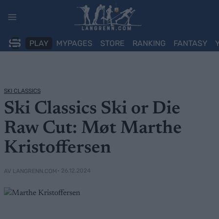
Skip
to
content
PLAY
MYPAGES
STORE
RANKING
FANTASY
SKI CLASSICS
Ski Classics Ski or Die
Raw Cut: Møt Marthe
Kristoffersen
• 26.12.2024
AV LANGRENN.COM