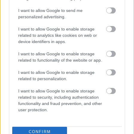
I want to allow Google to send me
personalized advertising.
I want to allow Google to enable storage
related to analytics like cookies on web or
Meld deg på vårt nyhetsbrev
device identifiers in apps.
I want to allow Google to enable storage
Meld deg på
related to functionality of the website or app.
I want to allow Google to enable storage
related to personalization.
I want to allow Google to enable storage
MEST LEST
related to security, including authentication
functionality and fraud prevention, and other
user protection.
VM-
Norsk
Falt
Slo
Ulvan
1
2
3
4
5
gull
makto
på
Klæb
gs nye
CONFIRM