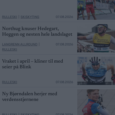
RULLESKI
|
SKISKYTING
07.08.2026
Northug knuser Hedegart,
Heggen og nesten hele landslaget
LANGRENN ALLROUND
|
07.08.2026
RULLESKI
Vraket i april – kliner til med
seier på Blink
RULLESKI
07.08.2026
Ny Bjørndalen herjer med
verdensstjernene
RULLESKI
|
SKISKYTING
07.08.2026