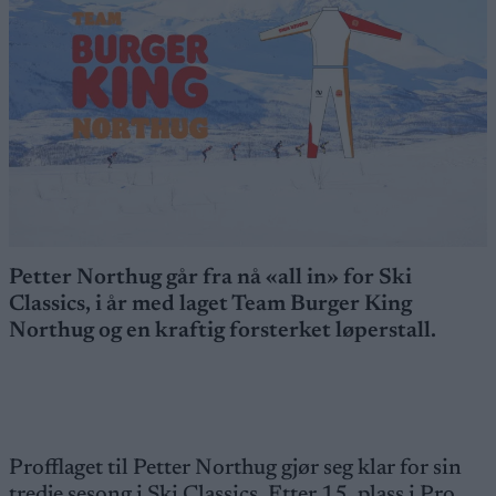
Petter Northug går fra nå «all in» for Ski
Classics, i år med laget Team Burger King
Northug og en kraftig forsterket løperstall.
Profflaget til Petter Northug gjør seg klar for sin
tredje sesong i Ski Classics. Etter 15. plass i Pro