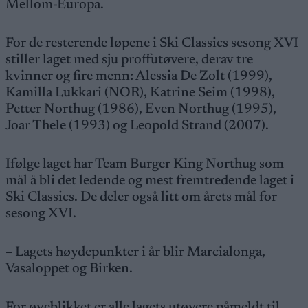
Mellom-Europa.
For de resterende løpene i Ski Classics sesong XVI
stiller laget med sju proffutøvere, derav tre
kvinner og fire menn: Alessia De Zolt (1999),
Kamilla Lukkari (NOR), Katrine Seim (1998),
Petter Northug (1986), Even Northug (1995),
Joar Thele (1993) og Leopold Strand (2007).
Ifølge laget har Team Burger King Northug som
mål å bli det ledende og mest fremtredende laget i
Ski Classics. De deler også litt om årets mål for
sesong XVI.
– Lagets høydepunkter i år blir Marcialonga,
Vasaloppet og Birken.
For øyeblikket er alle lagets utøvere påmeldt til