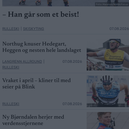
Foto: Manzoni/NordicFocus
– Han går som et beist!
RULLESKI
|
SKISKYTING
07.08.2026
Northug knuser Hedegart,
Heggen og nesten hele landslaget
LANGRENN ALLROUND
|
07.08.2026
RULLESKI
Vraket i april – kliner til med
seier på Blink
RULLESKI
07.08.2026
Ny Bjørndalen herjer med
verdensstjernene