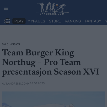
Skip
to
content
PLAY
MYPAGES
STORE
RANKING
FANTASY
SKI CLASSICS
Team Burger King
Northug – Pro Team
presentasjon Season XVI
• 24.01.2025
AV LANGRENN.COM