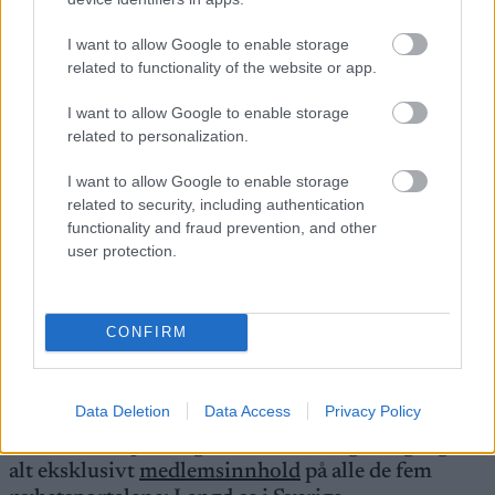
Se også:
Rekordmange kvinnelige Pro Team-
I want to allow Google to enable storage
løpere i sesong XVI
related to functionality of the website or app.
I want to allow Google to enable storage
Mer om Ski Classics og løpende oppdateringer
related to personalization.
finner du på
skiclassics.com
.
I want to allow Google to enable storage
related to security, including authentication
Alle medlemmer på Langrenn.com har ubegrenset
functionality and fraud prevention, and other
tilgang til alt innhold på strømmeplattformen SC
user protection.
Play, inkludert direktesendinger av Ski Classics
Pro Tour-arrangementer og utvalgte Ski Classics
Challengers med engelsk kommentering.
CONFIRM
Sjekk ut strømmekanalen SC Play
HER
Data Deletion
Data Access
Privacy Policy
Medlemmer på Langrenn.com har også tilgang til
alt eksklusivt
medlemsinnhold
på alle de fem