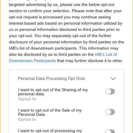
Leopol
17.03.
targeted advertising by us, please use the below opt-out
d
NOR
M
#628
section to confirm your selection. Please note that after your
2007
Strand
opt-out request is processed you may continue seeing
interest-based ads based on personal information utilized by
Even
us or personal information disclosed to third parties prior to
26.09.
Northu
NOR
M
#1236
your opt-out. You may separately opt-out of the further
1995
disclosure of your personal information by third parties on the
g
IAB’s list of downstream participants. This information may
also be disclosed by us to third parties on the
IAB’s List of
Alessia
10.11.
ITA
W
#5456
Downstream Participants
that may further disclose it to other
De Zolt
1999
third parties.
Kamill
Please note that this website/app uses one or more Google
Personal Data Processing Opt Outs
services and may gather and store information including but
a
19.08.
NOR
W
#
not limited to your visit or usage behaviour. You may click to
I want to opt-out of the Sharing of my
Lukkar
1994
personal data.
grant or deny consent to Google and its third-party tags to
i
Opted In
use your data for below specified purposes in below Google
consent section.
I want to opt-out of the Sale of my
Katrin
11.02.
Personal Data.
NOR
W
#
e Seim
1998
Opted In
I want to opt-out of processing my