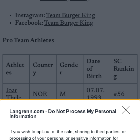
Instagram:
Team Burger King
Facebook:
Team Burger King
Pro Team Athletes
Date
SC
Athlet
Countr
Gende
of
Rankin
es
y
r
Birth
g
Joar
07.07.
NOR
M
#56
Thele
1993
Langrenn.com -
Do Not Process My Personal
Petter
06.01.
Information
Northu
NOR
M
#64
1986
g
If you wish to opt-out of the sale, sharing to third parties, or
processing of your personal or sensitive information for