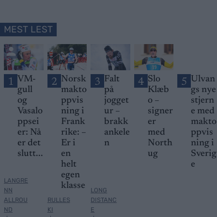
MEST LEST
VM-
Norsk
Falt
Slo
Ulvan
1
2
3
4
5
gull
makto
på
Klæb
gs nye
og
ppvis
jogget
o –
stjern
Vasalo
ning i
ur –
signer
e med
ppsei
Frank
brakk
er
makto
er: Nå
rike: –
ankele
med
ppvis
er det
Er i
n
North
ning i
slutt...
en
ug
Sverig
helt
e
egen
LANGRE
klasse
NN
LONG
ALLROU
RULLES
DISTANC
ND
KI
E