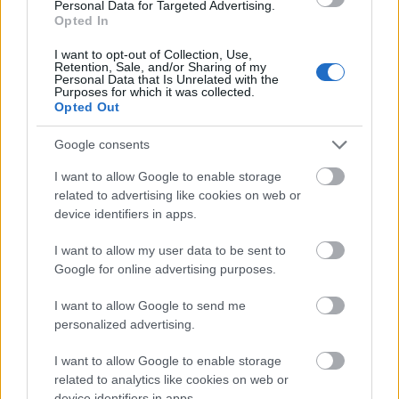
Personal Data for Targeted Advertising.
Dette er terminlista for Ski Classics Pro Tour
Opted In
Season XVI:
I want to opt-out of Collection, Use,
Event 1: 14. desember, Bad Gastein ITT
Retention, Sale, and/or Sharing of my
Personal Data that Is Unrelated with the
Event 2: 15. desember, Bad Gastein Criterium
Purposes for which it was collected.
Event 3: 11. januar, 3 Zinnen Ski Marathon
Opted Out
Event 4: 12. januar, La Venosta ITT Kapron-
Melago
Google consents
Event 5: 18. januar, Engadin La Diagonela
I want to allow Google to enable storage
Event 6: 26. januar, Marcialonga (Grand Classic)
related to advertising like cookies on web or
Event 7: 9. februar, Jizerská50 (Grand Classic)
device identifiers in apps.
Event 8: 15. februar, Grönklitt Criterium 61
I want to allow my user data to be sent to
Event 9: 16. februar Grönklitt ITT
Google for online advertising purposes.
Event 10: 2. mars, Vasaloppet (Grand Classic)
Event 11: 15. mars, Birkebeinerrennet (Grand
I want to allow Google to send me
Classic)
personalized advertising.
Event 12: 22. mars, Marcialonga Bodø
Event 13: 29. mars, Reistadløpet
I want to allow Google to enable storage
Event 14: 30. mars, Grand Finale Summit 2 Senja
related to analytics like cookies on web or
device identifiers in apps.