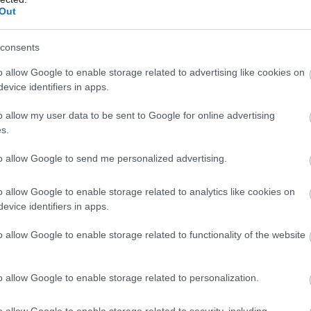
Out
consents
gså hadde for lite penger på bok.
o allow Google to enable storage related to advertising like cookies on
evice identifiers in apps.
per 31.12.24 ut fra risikoen ved og omfanget av virk
o allow my user data to be sent to Google for online advertising
s.
5.25 som tiltak for å rette på forannevnte å gjennomf
to allow Google to send me personalized advertising.
egnskap viste et betydelig underskudd i prosjektperiod
o allow Google to enable storage related to analytics like cookies on
evice identifiers in apps.
på en avtale som gjorde at de fikk dekket i underkant
o allow Google to enable storage related to functionality of the website
lag for videre drift.
dd som følge av kreditorprosessen, og dette vil bidra 
o allow Google to enable storage related to personalization.
følge av aksepten av gjeldsordningen, samt overskud
t kan legges til grunn ved avleggelse av årsregnskapet
o allow Google to enable storage related to security, including