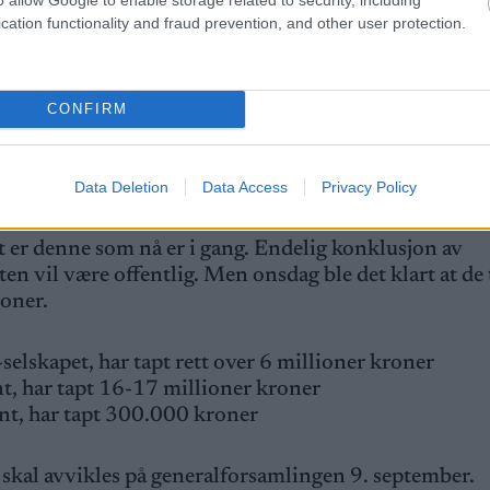
cation functionality and fraud prevention, and other user protection.
CONFIRM
 seg at ski-VM har krav mot seg på over 134 millione
 kroner tilgjengelig. De bestrider også en stor del av
alen ble til slutt 37 millioner i underskudd.
Data Deletion
Data Access
Privacy Policy
r denne som nå er i gang. Endelig konklusjon av
en vil være offentlig. Men onsdag ble det klart at de 
ioner.
elskapet, har tapt rett over 6 millioner kroner
, har tapt 16-17 millioner kroner
ent, har tapt 300.000 kroner
 skal avvikles på generalforsamlingen 9. september.