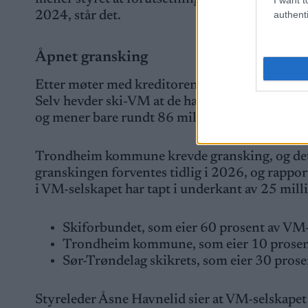
authenti
2024, står det.
Åpnet gransking
Etter møter med kreditorene 17. juni viste det
Selv hevder ski-VM at de har cirka 85 millioner
og mener bare rundt 86 millioner er reelle. Tot
Trondheim kommune krevde gransking, og det e
granskingen forventes tidlig i 2026, og rapport
i VM-selskapet har tapt i underkant av 25 mill
Skiforbundet, som eier 60 prosent av VM-s
Trondheim kommune, som eier 10 prosent
Sør-Trøndelag skikrets, som eier 30 pros
Styreleder Åsne Havnelid sier at VM-selskapet