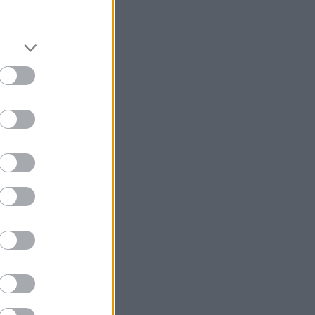
somheten i
øre en
en, står
 av 60
til å
d i 2025
 for