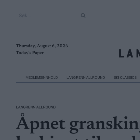
Skip
to
Søk
content
etter:
Thursday, August 6, 2026
Today's Paper
MEDLEMSINNHOLD
LANGRENN ALLROUND
SKI CLASSICS
LANGRENN ALLROUND
Åpnet granskin