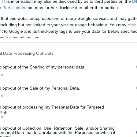
. This information may also be disclosed by us to third parties on the
IA
Participants
that may further disclose it to other third parties.
 millioner i 2023 til 32.8 millioner i 2024. Antal
 that this website/app uses one or more Google services and may gath
de.
including but not limited to your visit or usage behaviour. You may click 
 to Google and its third-party tags to use your data for below specifi
ogle consent section.
og lå an til 47 millioner i minus i 2024. Daglig lede
ønnskostnadene slik.
l Data Processing Opt Outs
 tiden, og vi fulgte skiforbundet sine lønnsforhandli
o opt-out of the Sharing of my personal data.
In
o opt-out of the Sale of my Personal Data.
In
to opt-out of processing my Personal Data for Targeted
ing.
In
o opt-out of Collection, Use, Retention, Sale, and/or Sharing
Skinstad. Foto: Ski-VM
ersonal Data that Is Unrelated with the Purposes for which it
lected.