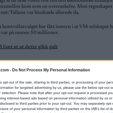
agt at de ikke visste noe om den økonomiske situasjon
ntsmellen kom som en overraskelse. Men regnskapet
nnet: Tallene var blodrøde allerede da.
ontrollutvalget har fått innsyn i at VM-selskapet 
4 var på nesten 50 millioner.
M fant ut at dette gikk galt
.com -
Do Not Process My Personal Information
et gransking av Ski-VM onsdag.
to opt-out of the sale, sharing to third parties, or processing of your per
5 AS» styrer mot et underskudd på over 30 millione
formation for targeted advertising by us, please use the below opt-out s
 (Ap) til
TV 2
.
r selection. Please note that after your opt-out request is processed y
eing interest-based ads based on personal information utilized by us or
disclosed to third parties prior to your opt-out. You may separately opt-
.6 millioner kroner. I 2024 var årsresultatet på 
losure of your personal information by third parties on the IAB’s list of