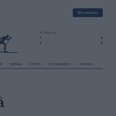
Bli medlem
SC Ranking
1
-
0
2
-
0
ER
TRENING
UTSTYR
SC COMMUNITY
OM OSS
å