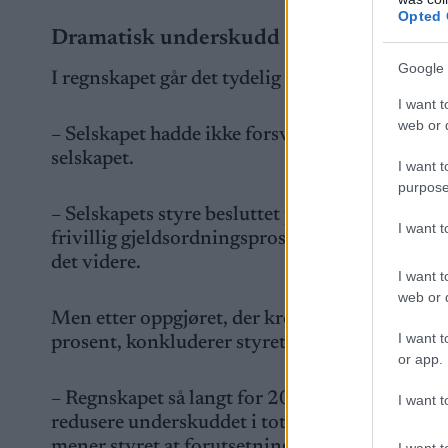
Opted 
Dramatisk underskudd
Google 
I regnskapet går det tydelig fram at selskapet o
I want t
web or d
– Selskapet hadde ikke forsvarlig egenkapital 
selskapet.
I want t
purpose
– Selskapets styre besluttet på styremøte 28.0
I want 
frivillig gjeldsordningsprosess, da foreløpig r
det videre.
I want t
web or d
Men etter oppgjøret, der kreditorene gikk med 
I want t
prosent, konkluderer styret med at det er grunn
or app.
– Regnskapet så langt for 2025 viser et oversku
I want t
redusere underskuddet i totalprosjektet. Som 
mener styret at forutsetningen om fortsatt drif
I want t