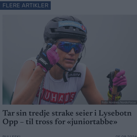
FLERE ARTIKLER
Foto: Nordnes/NordicFocus
Tar sin tredje strake seier i Lysebotn
Opp – til tross for «juniortabbe»
RULLESKI
05.08.2026