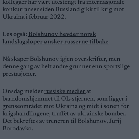
kollegaer har vært utestengt fra internasjonale
konkurranser siden Russland gikk til krig mot
Ukraina i februar 2022.
Les også:
Bolshunov hevder norsk
landslagsløper ønsker russerne tilbake
Nå skaper Bolshunov igjen overskrifter, men
denne gang av helt andre grunner enn sportslige
prestasjoner.
Onsdag melder
russiske medier
at
barndomshjemmet til OL-stjernen, som ligger i
grenseområdet mot Ukraina og midt i sonen for
krigshandlingene, truffet av ukrainske bomber.
Det bekreftes av treneren til Bolshunov, Jurij
Borodavko.