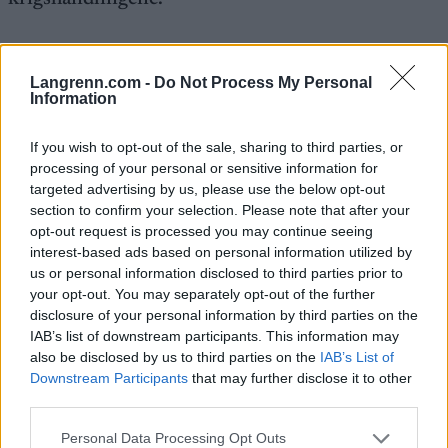
Er russerne på vei tilbake i verdenscupen?
Langrennsmiljøet frykter at russerne kan være på
Langrenn.com -
Do Not Process My Personal
Information
full fart tilbake i verdenscupen allerede kommende
vinter.
If you wish to opt-out of the sale, sharing to third parties, or
processing of your personal or sensitive information for
I slutten av mai kom det internasjonale ski- og
targeted advertising by us, please use the below opt-out
snowboardforbundet (FIS) med en form for ikke-
section to confirm your selection. Please note that after your
vedtak i form av en formulering om at
man
opt-out request is processed you may continue seeing
interest-based ads based on personal information utilized by
viderefører sin beslutning om at utøvere fra
us or personal information disclosed to third parties prior to
Russland og Belarus utestenges «inntil videre»
.
your opt-out. You may separately opt-out of the further
disclosure of your personal information by third parties on the
Altså: Ikke noen konkret beslutning for hva som
IAB’s list of downstream participants. This information may
also be disclosed by us to third parties on the
IAB’s List of
vil gjelde kommende sesong, og døra på gløtt for at
Downstream Participants
that may further disclose it to other
utestengelsen kan oppheves allerede før
third parties.
sesongstart.
Please note that this website/app uses one or more Google
Personal Data Processing Opt Outs