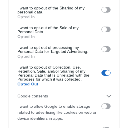
services and may gather and store information including but
Ullent svar fra FIS
not limited to your visit or usage behaviour. You may click to
I want to opt-out of the Sharing of my
FIS tidligere visegeneralsekretær Niklas Carlsson
personal data.
grant or deny consent to Google and its third-party tags to
Opted In
forteller at videre utestengelse ikke vil bli
use your data for below specified purposes in below Google
diskutert på kommende styremøte i FIS Council,
consent section.
I want to opt-out of the Sale of my
som holdes i slutten av september.
Personal Data.
Opted In
– Det skal ikke behandles da. Der kan det ikke skje
I want to opt-out of processing my
Personal Data for Targeted Advertising.
noe med det spørsmålet. Det blir i så fall på det
Opted In
neste styremøtet, sier han til
Expressen
.
I want to opt-out of Collection, Use,
Retention, Sale, and/or Sharing of my
Personal Data that Is Unrelated with the
Og når er det?
Purposes for which it was collected.
– Datoen er ikke spikret ennå, men trolig kommer
Opted Out
det til å bli et møte i slutten av oktober.
Google consents
I want to allow Google to enable storage
Og der vil Russland-saken bli behandlet?
related to advertising like cookies on web or
– Det er vel et stående punkt (på agendaen), kan
device identifiers in apps.
man vel si.