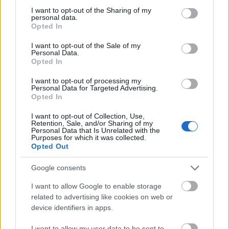
Program
not limited to your visit or usage behaviour. You may click to
I want to opt-out of the Sharing of my
Fredag 13. desember
personal data.
grant or deny consent to Google and its third-party tags to
Opted In
16:00: Teamsprint fristil kvalifisering, kvinner og
use your data for below specified purposes in below Google
menn
consent section.
I want to opt-out of the Sale of my
18:00: Teamsprint fristil finaler, kvinner og menn
Personal Data.
Opted In
Startlister, detaljer og resultater
TV: Viaplay
I want to opt-out of processing my
Personal Data for Targeted Advertising.
Opted In
Lørdag 14. desember
I want to opt-out of Collection, Use,
14:45: Sprint fristil prolog, kvinner og menn
Retention, Sale, and/or Sharing of my
17:15: Sprint fristil finaler, kvinner og menn
Personal Data that Is Unrelated with the
Purposes for which it was collected.
Startlister, detaljer og resultater
Opted Out
TV: Viaplay
Google consents
Søndag 15. desember
I want to allow Google to enable storage
11:30: 20km klassisk individuell start, menn
related to advertising like cookies on web or
14:00: 20km klassisk individuell start, kvinner
device identifiers in apps.
Startlister, detaljer og resultater
I want to allow my user data to be sent to