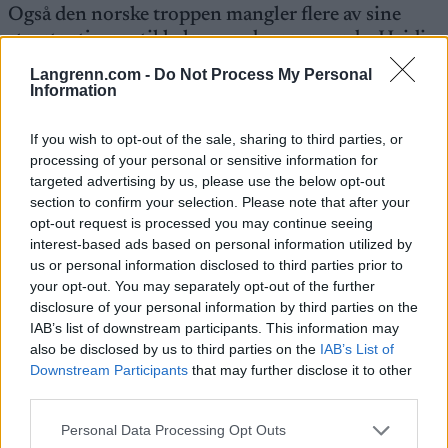
Også den norske troppen mangler flere av sine
største stjerner til helgas verdenscuprunde, Heidi
Weng er en av dem.
Langrenn.com -
Do Not Process My Personal
Information
Les mer:
Heidi Weng mister verdenscupen i
If you wish to opt-out of the sale, sharing to third parties, or
Davos
processing of your personal or sensitive information for
targeted advertising by us, please use the below opt-out
På programmet i Davos står sprintstafett på fredag
section to confirm your selection. Please note that after your
13. desember, sprint på lørdag og 20 kilometer
opt-out request is processed you may continue seeing
interest-based ads based on personal information utilized by
klassisk med individuell start på søndag.
us or personal information disclosed to third parties prior to
your opt-out. You may separately opt-out of the further
FAKTA: Verdenscup Davos
disclosure of your personal information by third parties on the
Hvem:
Uttatte eliteløpere –
Dette er Norges tropp
IAB’s list of downstream participants. This information may
also be disclosed by us to third parties on the
IAB’s List of
Hva:
Verdenscup langrenn
Downstream Participants
that may further disclose it to other
Hvor:
Davos, Sveits
third parties.
Når:
13. til 15. desember
Please note that this website/app uses one or more Google
Personal Data Processing Opt Outs
services and may gather and store information including but