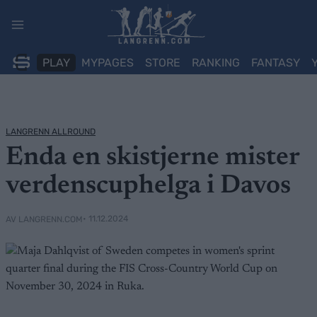
Skip
to
content
PLAY
MYPAGES
STORE
RANKING
FANTASY
LANGRENN ALLROUND
Enda en skistjerne mister
verdenscuphelga i Davos
• 11.12.2024
AV LANGRENN.COM