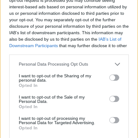
opt-out request is processed you may continue seeing
interest-based ads based on personal information utilized by
us or personal information disclosed to third parties prior to
– I så fall er det imot demokratiske prinsipper,
your opt-out. You may separately opt-out of the further
svarte Pavlek, og fortsatte:
disclosure of your personal information by third parties on the
IAB’s list of downstream participants. This information may
also be disclosed by us to third parties on the
IAB’s List of
– Delegatene kan i dette tilfellet bare stemme for.
Downstream Participants
that may further disclose it to other
Da ber jeg alle som er enige med meg om å forlate
third parties.
salen.
Please note that this website/app uses one or more Google
Personal Data Processing Opt Outs
services and may gather and store information including but
Dermed forlot Pavlek og flere andre delegater
not limited to your visit or usage behaviour. You may click to
I want to opt-out of the Sharing of my
personal data.
salen, inkludert de fra Sveits, Østerrike og
grant or deny consent to Google and its third-party tags to
Opted In
Tyskland.
use your data for below specified purposes in below Google
consent section.
I want to opt-out of the Sale of my
Personal Data.
Også den tyske delegaten uttrykte misnøye med
Opted In
gjenvalget.
Nå truer de med å gå rettens vei for å få
I want to opt-out of processing my
kjent gjenvalget av Eliasch ugyldig
.
Personal Data for Targeted Advertising.
Opted In
Like etter gjenvalget av Eliasch, ble valget til FIS