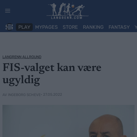
Skip
to
content
PLAY
MYPAGES
STORE
RANKING
FANTASY
LANGRENN ALLROUND
FIS-valget kan være
ugyldig
• 27.05.2022
AV INGEBORG SCHEVE