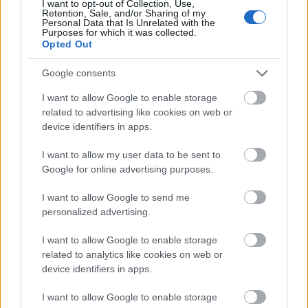
I want to opt-out of Collection, Use,
Retention, Sale, and/or Sharing of my
Council gjennomført
. Der ble Jelena Välbe ikke
Personal Data that Is Unrelated with the
gjenvalgt til FIS Council neste periode. Hun fikk
Purposes for which it was collected.
Opted Out
færreste stemmer av alle.
Google consents
I want to allow Google to enable storage
related to advertising like cookies on web or
device identifiers in apps.
Meld deg på vårt nyhetsbrev
I want to allow my user data to be sent to
Google for online advertising purposes.
Meld deg på
I want to allow Google to send me
personalized advertising.
I want to allow Google to enable storage
related to analytics like cookies on web or
MEST LEST
device identifiers in apps.
I want to allow Google to enable storage