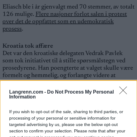
Eliasch ble i år gjenvalgt med 70 stemmer, av totalt
126 mulige.
Flere nasjoner forlot salen i protest
over det de oppfattet som en udemokratisk
prosess
.
Kroatia tok affære
Det var den kroatiske delegaten Vedrak Pavlek
som tok initiativet til å stille spørsmålstegn ved
prosedyrene. Han poengterte at valget skulle være
formelt og hemmelig, og forlangte videre at
stemmesedlene skulle ha de nødvendige
valgmulighetene: Altså for, mot eller blankt.
Langrenn.com -
Do Not Process My Personal
Information
Pavlek ble avvist av valgdirektøren i FIS Stephan
If you wish to opt-out of the sale, sharing to third parties, or
Netzle, som sa at kun stemmesedler med navnet på
processing of your personal or sensitive information for
kandidaten ville bli akseptert. Det var ikke noe for
targeted advertising by us, please use the below opt-out
eller mot. Det eneste alternativet til å stemme på
section to confirm your selection. Please note that after your
Eliasch, var å la være å stemme.