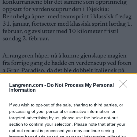
konkurransene blir det samme som opprinnelig
oppsatt for verdenscuprunden i Tsjekkia:
Rennhelga åpner med teamsprint i klassisk fredag
31. januar, fortsetter med klassisk sprint lørdag 1.
februar, og avslutter med 10 kilometer fristil
søndag 2. februar.
Arrangøren håper nå å kunne gjenskape magien
fra forrige gang de hadde en verdenscup ved foten
a Gran Paradiso, da det ble dobbelt italiensk på
herresprinten: superstjernen Federico Pellegrino
vant foran Francesco De Fabiani på andreplass og
Langrenn.com -
Do Not Process My Personal
Information
franske Lucas Chanavat på tredje. På damesida
vant Jessie Diggins foran tyske Sandra Ringwald,
If you wish to opt-out of the sale, sharing to third parties, or
med svenske Johanna Hagström på tredjeplass.
processing of your personal or sensitive information for
targeted advertising by us, please use the below opt-out
Beslutningen bankes igjennom på det avsluttende
section to confirm your selection. Please note that after your
opt-out request is processed you may continue seeing
møtet på FIS-kongressen i Zürich fredag
interest-based ads based on personal information utilized by