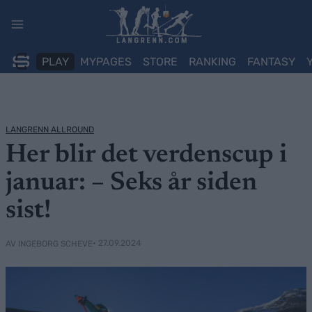
Skip
to
content
PLAY
MYPAGES
STORE
RANKING
FANTASY
LANGRENN ALLROUND
Her blir det verdenscup i
januar: – Seks år siden
sist!
• 27.09.2024
AV INGEBORG SCHEVE