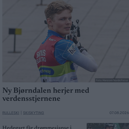
Foto: Manzoni/NordicFocus
Ny Bjørndalen herjer med
verdensstjernene
RULLESKI
|
SKISKYTING
07.08.2026
Hedegart får drømmesjanse i