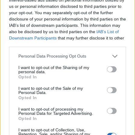
ettermiddag.
us or personal information disclosed to third parties prior to
your opt-out. You may separately opt-out of the further
To runder verdenscup og VM
disclosure of your personal information by third parties on the
IAB’s list of downstream participants. This information may
I tillegg til VM i Trondheim, som arrangeres fra
also be disclosed by us to third parties on the
IAB’s List of
26. februar til 9. mars, skal Norge arrangere to
Downstream Participants
that may further disclose it to other
verdenscuprunder kommende vinter: På
third parties.
Lillehammer fra 6. til 8. desember, og i
Holmenkollen helga 15. til 16. mars.
Please note that this website/app uses one or more Google
Personal Data Processing Opt Outs
services and may gather and store information including but
not limited to your visit or usage behaviour. You may click to
I want to opt-out of the Sharing of my
Se også:
Slik blir VM og verdenscupen i
personal data.
grant or deny consent to Google and its third-party tags to
Opted In
langrenn 2024/25
use your data for below specified purposes in below Google
consent section.
I want to opt-out of the Sale of my
Personal Data.
For Tour de Ski 2025 har
FIS
gjort store endringer
Opted In
sammenliknet med tidligere utgaver. Blant annet
I want to opt-out of processing my
kjøres alle etappene i Italia.
Personal Data for Targeted Advertising.
Opted In
Se også:
Store endringer i Tour de Ski, frykter
I want to opt-out of Collection, Use,
Retention, Sale, and/or Sharing of my
magien forsvinner