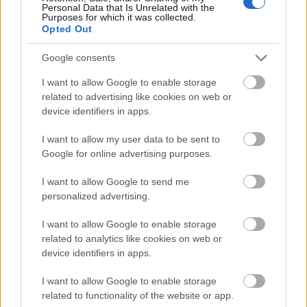
Personal Data that Is Unrelated with the
Purposes for which it was collected.
Opted Out
Google consents
I want to allow Google to enable storage
Meld deg på vårt nyhetsbrev
related to advertising like cookies on web or
device identifiers in apps.
Meld deg på
I want to allow my user data to be sent to
Google for online advertising purposes.
I want to allow Google to send me
personalized advertising.
MEST LEST
I want to allow Google to enable storage
related to analytics like cookies on web or
device identifiers in apps.
I want to allow Google to enable storage
Vrake
Går
Disse
Feiret
Trekk
1
2
3
4
5
related to functionality of the website or app.
r
for
går
OL-
er seg