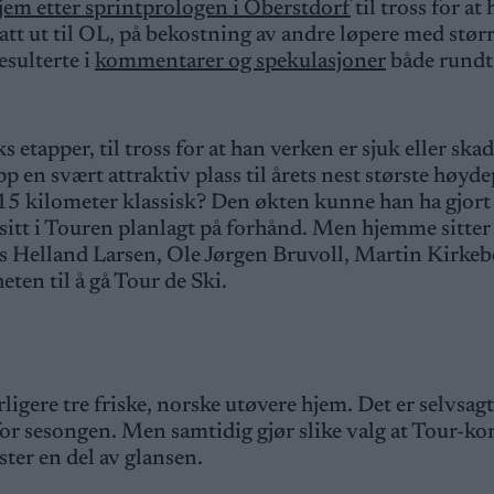
hjem etter sprintprologen i Oberstdorf
til tross for at
 tatt ut til OL, på bekostning av andre løpere med stør
esulterte i
kommentarer og spekulasjoner
både rundt
etapper, til tross for at han verken er sjuk eller skad
pp en svært attraktiv plass til årets nest største høyd
15 kilometer klassisk? Den økten kunne han ha gjort
sitt i Touren planlagt på forhånd. Men hjemme sitter
 Helland Larsen, Ole Jørgen Bruvoll, Martin Kirke
ten til å gå Tour de Ski.
ligere tre friske, norske utøvere hjem. Det er selvsagt
or sesongen. Men samtidig gjør slike valg at Tour-ko
ster en del av glansen.