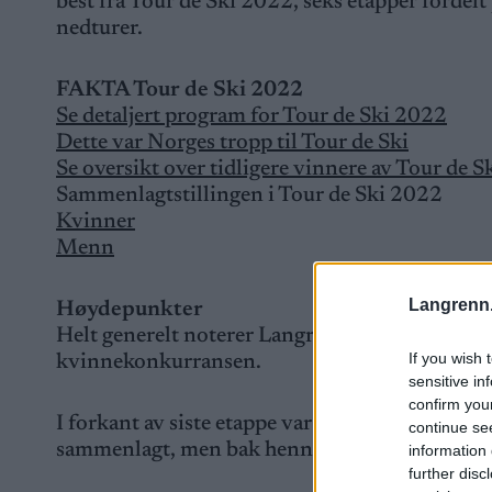
best fra Tour de Ski 2022, seks etapper fordelt
nedturer.
FAKTA Tour de Ski 2022
Se detaljert program for Tour de Ski 2022
Dette var Norges tropp til Tour de Ski
Se oversikt over tidligere vinnere av Tour de S
Sammenlagtstillingen i Tour de Ski 2022
Kvinner
Menn
Langrenn
Høydepunkter
Helt generelt noterer Langrenn.com med glede
If you wish 
kvinnekonkurransen.
sensitive in
confirm you
I forkant av siste etappe var det riktignok kla
continue se
sammenlagt, men bak henne var det åtte løpere 
information 
further disc