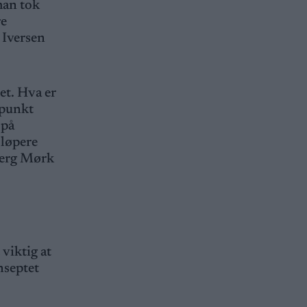
 han tok
re
 Iversen
et. Hva er
epunkt
 på
 løpere
berg Mørk
 viktig at
nseptet