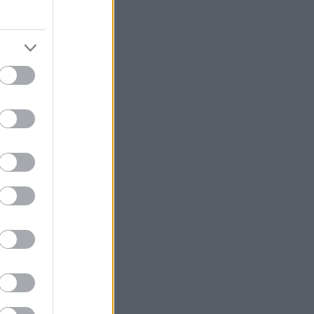
å samme
heide.
Et
er tre på
er siden