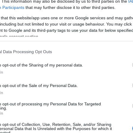
. This information may also be disclosed by us to third parties on the
IA
til å ta sammenlagtseieren i Touren.
Participants
that may further disclose it to other third parties.
 that this website/app uses one or more Google services and may gath
verdenscupen under Tour de Ski. Det gjorde 23-åringe
including but not limited to your visit or usage behaviour. You may click 
d ble nummer to, bare slått av Jessie Diggins
. I till
 to Google and its third-party tags to use your data for below specifi
en forhåndsfavoritt til å vinne åpningsetappen.
ogle consent section.
l Data Processing Opt Outs
franske stjernesprinterne Richard Jouve
Johannes Høsflot Klæbo i sprinten i Lenzerheide. De 
o opt-out of the Sharing of my personal data.
urransen. Helt til finalen i hvert fall.
Der var det in
In
o opt-out of the Sale of my Personal Data.
In
dårligere ski, ville han fortsatt være lei å slå
to opt-out of processing my Personal Data for Targeted
ing.
In
-kilometer i Val di Fiemme. Med seieren på den nest 
orden til Bjørn Dæhlie for antall individuelle
o opt-out of Collection, Use, Retention, Sale, and/or Sharing
gså dramatiske fellesstarten sto Klæbo med 46
ersonal Data that Is Unrelated with the Purposes for which it
lected.