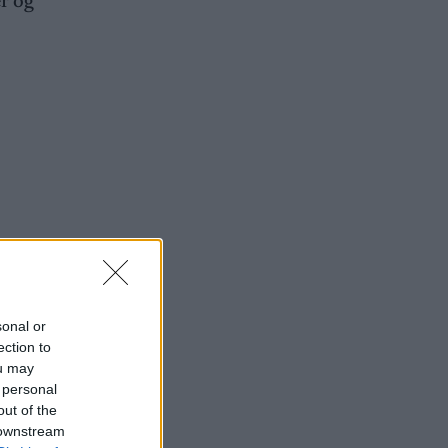
er og
sonal or
ection to
ou may
 personal
out of the
 downstream