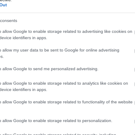
Out
consents
o allow Google to enable storage related to advertising like cookies on
flot Klæbo vant fellesstarten i Val di Fiemme på suvernt vis.
evice identifiers in apps.
o allow my user data to be sent to Google for online advertising
s.
scuphistorie på andre etappe av Tour de Ski.
to allow Google to send me personalized advertising.
ne
tidenes første søskenpar til å vinne samme renn p
es 10-kilometer klassisk med intervallstart i Lenzer
o allow Google to enable storage related to analytics like cookies on
evice identifiers in apps.
ter
.
o allow Google to enable storage related to functionality of the website
 verdenscupen på finaleetappen.
21-åringen ble numm
kken som har vært med i samtlige Tour de Ski-utgav
o allow Google to enable storage related to personalization.
langrenn i årene som kommer.
o allow Google to enable storage related to security, including