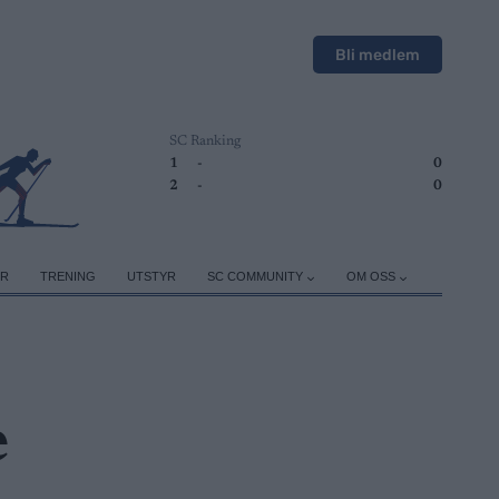
Bli medlem
SC Ranking
1
-
0
2
-
0
ER
TRENING
UTSTYR
SC COMMUNITY
OM OSS
e