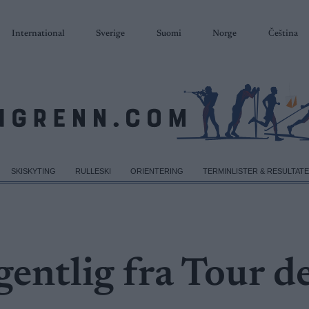
International
Sverige
Suomi
Norge
Čeština
SKISKYTING
RULLESKI
ORIENTERING
TERMINLISTER & RESULTAT
gentlig fra Tour d