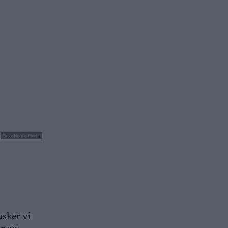
Foto: Nordic Focus
sker vi