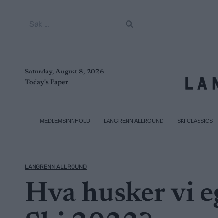
Skip
to
Søk
content
etter:
Saturday, August 8, 2026
Today's Paper
MEDLEMSINNHOLD
LANGRENN ALLROUND
SKI CLASSICS
LANGRENN ALLROUND
Hva husker vi e