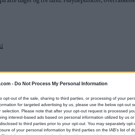
 på åtte dager og tre land: Høydepunkter, overraskels
ki
.com -
Do Not Process My Personal Information
 at det var mange utøvere med i kampen i
to opt-out of the sale, sharing to third parties, or processing of your per
formation for targeted advertising by us, please use the below opt-out s
r selection. Please note that after your opt-out request is processed y
rt at Natalia Nepryaeva høyst sannsynlig ville vinne
eing interest-based ads based on personal information utilized by us or
fra sju ulike nasjoner innenfor ett minutt.
disclosed to third parties prior to your opt-out. You may separately opt-
losure of your personal information by third parties on the IAB’s list of