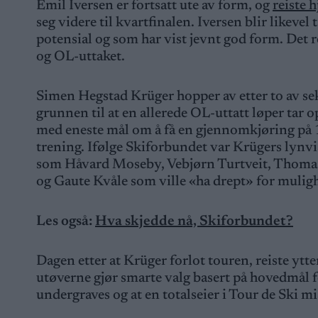
Emil Iversen er fortsatt ute av form, og
reiste 
seg videre til kvartfinalen. Iversen blir likevel
potensial og som har vist jevnt god form. Det r
og OL-uttaket.
Simen Hegstad Krüger hopper av etter to av seks 
grunnen til at en allerede OL-uttatt løper tar o
med eneste mål om å få en gjennomkjøring på 
trening. Ifølge Skiforbundet var Krügers lynvi
som Håvard Moseby, Vebjørn Turtveit, Thomas
og Gaute Kvåle som ville «ha drept» for mulighe
Les også:
Hva skjedde nå, Skiforbundet?
Dagen etter at Krüger forlot touren, reiste ytter
utøverne gjør smarte valg basert på hovedmål f
undergraves og at en totalseier i Tour de Ski mi