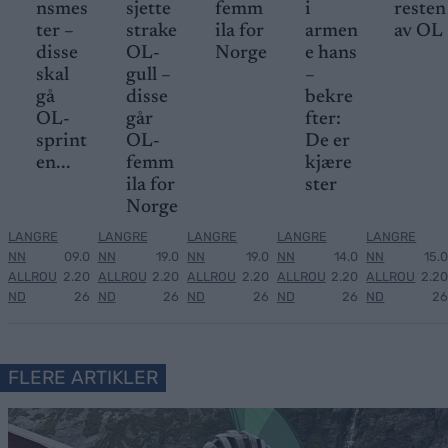
nsmes
sjette
femm
i
resten
ter –
strake
ila for
armen
av OL
disse
OL-
Norge
e hans
skal
gull –
–
gå
disse
bekre
OL-
går
fter:
sprint
OL-
De er
en...
femm
kjære
ila for
ster
Norge
LANGRE
LANGRE
LANGRE
LANGRE
LANGRE
NN
09.0
NN
19.0
NN
19.0
NN
14.0
NN
15.0
ALLROU
2.20
ALLROU
2.20
ALLROU
2.20
ALLROU
2.20
ALLROU
2.20
ND
26
ND
26
ND
26
ND
26
ND
26
FLERE ARTIKLER