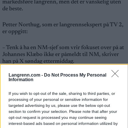
markedsføre langrenn, men det er vanskelig uten
de beste.
Petter Northug, som er langrennsekspert på TV 2,
er oppgitt:
– Tenk å ha en NM-sjef som vrir fokuset over på at
Johannes Klæbo ikke er påmeldt til NM, skriver
han på X søndag ettermiddag.
Langrenn.com -
Do Not Process My Personal
Landslagstreneren: – Alle eliteløpere skal gå
Information
NM
Elitelandslagstrener Eirik Myhr Nossum klar på at
If you wish to opt-out of the sale, sharing to third parties, or
elitelandslagsløperne skal stille i NM.
processing of your personal or sensitive information for
targeted advertising by us, please use the below opt-out
section to confirm your selection. Please note that after your
– Alle eliteløpere skal i utgangspunktet gå NM.
opt-out request is processed you may continue seeing
Enten én dag eller flere dager. Det er viktige
interest-based ads based on personal information utilized by
uttaksrenn, kanskje ikke for alle, men det er