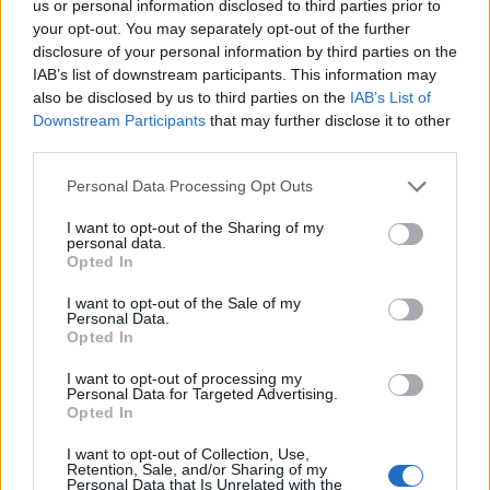
us or personal information disclosed to third parties prior to
uansett viktig at vi er der. Det er en festdag for
your opt-out. You may separately opt-out of the further
norsk langrenn, og der ønsker alle å være, sier
disclosure of your personal information by third parties on the
IAB’s list of downstream participants. This information may
Myhr Nossum til TV 2.
also be disclosed by us to third parties on the
IAB’s List of
Downstream Participants
that may further disclose it to other
Men i år går festdagen altså uten Johannes Høsflot
third parties.
Klæbo.
Please note that this website/app uses one or more Google
Personal Data Processing Opt Outs
services and may gather and store information including but
FAKTA: NM del 1
not limited to your visit or usage behaviour. You may click to
I want to opt-out of the Sharing of my
personal data.
grant or deny consent to Google and its third-party tags to
Hvem:
Kvinner og menn senior, uttatte
Opted In
use your data for below specified purposes in below Google
juniorløpere
consent section.
I want to opt-out of the Sale of my
Hva:
Norgesmesterskap i langrenn
Personal Data.
Hvor:
Gåsbu, Ringsaker
Opted In
Når:
15. -19. januar
I want to opt-out of processing my
Personal Data for Targeted Advertising.
Opted In
PROGRAM
Onsdag 15. januar
I want to opt-out of Collection, Use,
Retention, Sale, and/or Sharing of my
09:00: 7km langrenn, para sittende
Personal Data that Is Unrelated with the