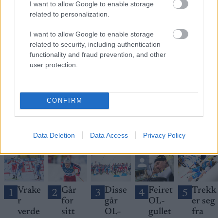
I want to allow Google to enable storage
related to personalization.
I want to allow Google to enable storage
related to security, including authentication
Meld deg på vårt nyhetsbrev
functionality and fraud prevention, and other
user protection.
Meld deg på
CONFIRM
Data Deletion
Data Access
Privacy Policy
MEST LEST
Vrake
Går
Disse
Feiret
Trekk
1
2
3
4
5
r
for
går
OL-
er seg
verde
sitt
OL-
gullet
fra