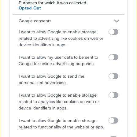
10:20: 10km klassisk individuell start, kvinner og
Purposes for which it was collected.
Opted Out
para stående12:00: 10km klassisk individuell
start, menn
Startlister, detaljer og resultater
Google consents
Torsdag 16. januar
10:15: Sprint prolog, para sittende
I want to allow Google to enable storage
related to advertising like cookies on web or
10:30: Sprint fristil prolog, kvinner og menn
device identifiers in apps.
12:00: Sprint para stående
12:05: Sprint para sittende
I want to allow my user data to be sent to
12:15: Sprint fristil finaler, kvinner og menn
Google for online advertising purposes.
Startlister, detaljer og resultater
Lørdag 18. januar:
I want to allow Google to send me
11:00: Skiathlon 20km, kvinner
personalized advertising.
13:00: Skiathlon 20km, menn
I want to allow Google to enable storage
Startlister, detaljer og resultater
related to analytics like cookies on web or
Søndag 19. januar:
device identifiers in apps.
11:30: Stafett 3x5km, kvinner
14:30: Stafett 3x10km, menn
I want to allow Google to enable storage
Startlister, detaljer og resultater
related to functionality of the website or app.