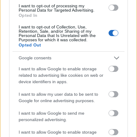
andrelaget. Totalt har Even fem individuelle
I want to opt-out of processing my
pallplasser i verdenscupen.
Personal Data for Targeted Advertising.
Opted In
Hittil har Even Northug en individuell VM-start
som senior. Han ble nummer 7 i Planica i 2023.
I want to opt-out of Collection, Use,
Retention, Sale, and/or Sharing of my
I sesongen 2024 ble han også Norgesmester i
Personal Data that Is Unrelated with the
sprint på Beitostølen.
Purposes for which it was collected.
Opted Out
Nå håper han ryggen holder slik at han får sjansen
Google consents
på hjemmebane under VM i Trondheim.
I want to allow Google to enable storage
related to advertising like cookies on web or
device identifiers in apps.
I want to allow my user data to be sent to
Google for online advertising purposes.
Meld deg på vårt nyhetsbrev
I want to allow Google to send me
personalized advertising.
Meld deg på
I want to allow Google to enable storage