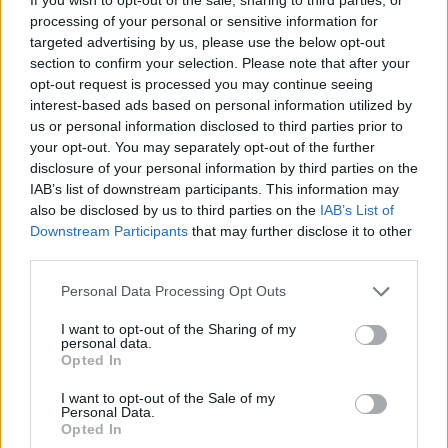
VM-finale og vunnet i World Cup.
processing of your personal or sensitive information for
Under VM i Falun 2015 var både Petter og
targeted advertising by us, please use the below opt-out
Thomas i finalen samtidig, og Thomas har en
section to confirm your selection. Please note that after your
World Cup-seier fra Otepää i Estland da han bare
opt-out request is processed you may continue seeing
reiste ifra resten av finalefeltet. Petters merittliste
interest-based ads based on personal information utilized by
kan vel de fleste (i hvert fall deler av den).
us or personal information disclosed to third parties prior to
your opt-out. You may separately opt-out of the further
disclosure of your personal information by third parties on the
EVEN NORTHUG kjørte harde sprintøkter for første
IAB’s list of downstream participants. This information may
gangen denne uka etter ryggproblemene han har hatt i
also be disclosed by us to third parties on the
IAB’s List of
sommer. Foto: KJELL-ERIK KRISTIANSEN/kekstock.com
Downstream Participants
that may further disclose it to other
third parties.
Nærmest en seier i World Cup var Even Northug i
Please note that this website/app uses one or more Google
finske Ruka den 25.november 2022 da han bare
Personal Data Processing Opt Outs
services and may gather and store information including but
ble slått av Johannes Høsflot Klæbo men var foran
not limited to your visit or usage behaviour. You may click to
I want to opt-out of the Sharing of my
Pål Golberg og Erik Valnes i en norsk firedobbelt
personal data.
grant or deny consent to Google and its third-party tags to
seier.
Opted In
use your data for below specified purposes in below Google
Forrige sesong ble det 3.plasser i Oberhof og
consent section.
I want to opt-out of the Sale of my
Drammen samt en 2.plass i teamsprinten i Lahti
Personal Data.
Opted In
sammen med Håvard Solaas Taugbøl på det norske