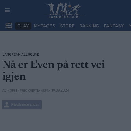
Skip
to
content
PLAY
MYPAGES
STORE
RANKING
FANTASY
LANGRENN ALLROUND
Nå er Even på rett vei
igjen
• 19.09.2024
AV KJELL-ERIK KRISTIANSEN
Medlemsartikler