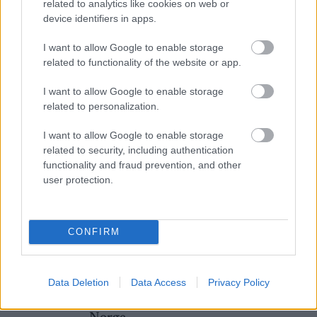
related to analytics like cookies on web or
device identifiers in apps.
I want to allow Google to enable storage
MEST LEST
related to functionality of the website or app.
I want to allow Google to enable storage
related to personalization.
Vrake
Går
Disse
Feiret
Trekk
1
2
3
4
5
I want to allow Google to enable storage
r
for
går
OL-
er seg
related to security, including authentication
verde
sitt
OL-
gullet
fra
functionality and fraud prevention, and other
nsmes
sjette
femm
i
resten
user protection.
ter –
strake
ila for
armen
av OL
disse
OL-
Norge
e hans
skal
gull –
–
CONFIRM
gå
disse
bekre
OL-
går
fter:
sprint
OL-
De er
Data Deletion
Data Access
Privacy Policy
en...
femm
kjære
ila for
ster