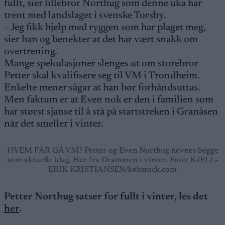
fullt, sier lillebror Northug som denne uka har
trent med landslaget i svenske Torsby.
– Jeg fikk hjelp med ryggen som har plaget meg,
sier han og benekter at det har vært snakk om
overtrening.
Mange spekulasjoner slenges ut om storebror
Petter skal kvalifisere seg til VM i Trondheim.
Enkelte mener sågar at han bør forhåndsuttas.
Men faktum er at Even nok er den i familien som
har størst sjanse til å stå på startstreken i Granåsen
når det smeller i vinter.
HVEM FÅR GÅ VM? Petter og Even Northug nevnes begge
som aktuelle idag. Her fra Drammen i vinter. Foto: KJELL-
ERIK KRISTIANSEN/kekstock.com
Petter Northug satser for fullt i vinter, les det
her
.