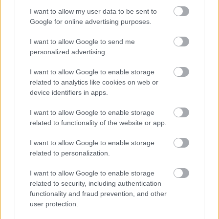
20:10: Semifinaler
I want to allow my user data to be sent to
20:35: Finale kvinner
Google for online advertising purposes.
20:45: Finale menn
20:50: Premieutdeling
I want to allow Google to send me
personalized advertising.
Fredag 16. august, Granåsen:
I want to allow Google to enable storage
20km fellesstart klassisk
related to analytics like cookies on web or
19:20: Start 20km kvinner
device identifiers in apps.
20:05: Målgang kvinner
20:10: Start 20km menn
I want to allow Google to enable storage
related to functionality of the website or app.
20:50: Målgang menn
21:00: Premieutdeling
I want to allow Google to enable storage
related to personalization.
Lørdag 17. august, Granåsen:
I want to allow Google to enable storage
Finale 12km jaktstart, fri teknikk
related to security, including authentication
15:20: Start 12km kvinner
functionality and fraud prevention, and other
15:50: Målgang kvinner
user protection.
16:00: Start 12km menn