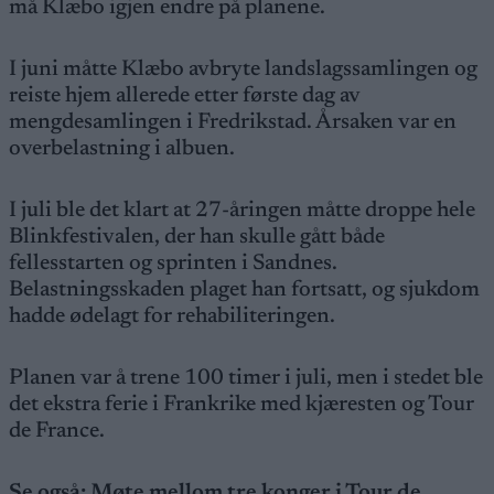
må Klæbo igjen endre på planene.
I juni måtte Klæbo avbryte landslagssamlingen og
reiste hjem allerede etter første dag av
mengdesamlingen i Fredrikstad. Årsaken var en
overbelastning i albuen.
I juli ble det klart at 27-åringen måtte droppe hele
Blinkfestivalen, der han skulle gått både
fellesstarten og sprinten i Sandnes.
Belastningsskaden plaget han fortsatt, og sjukdom
hadde ødelagt for rehabiliteringen.
Planen var å trene 100 timer i juli, men i stedet ble
det ekstra ferie i Frankrike med kjæresten og Tour
de France.
Se også:
Møte mellom tre konger i Tour de