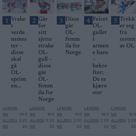
Vrake
Går
Disse
Feiret
Trekk
1
2
3
4
5
r
for
går
OL-
er seg
verde
sitt
OL-
gullet
fra
nsmes
sjette
femm
i
resten
ter –
strake
ila for
armen
av OL
disse
OL-
Norge
e hans
skal
gull –
–
gå
disse
bekre
OL-
går
fter:
sprint
OL-
De er
en...
femm
kjære
ila for
ster
Norge
LANGRE
LANGRE
LANGRE
LANGRE
LANGRE
NN
09.0
NN
19.0
NN
19.0
NN
14.0
NN
15.0
ALLROU
2.20
ALLROU
2.20
ALLROU
2.20
ALLROU
2.20
ALLROU
2.20
ND
26
ND
26
ND
26
ND
26
ND
26