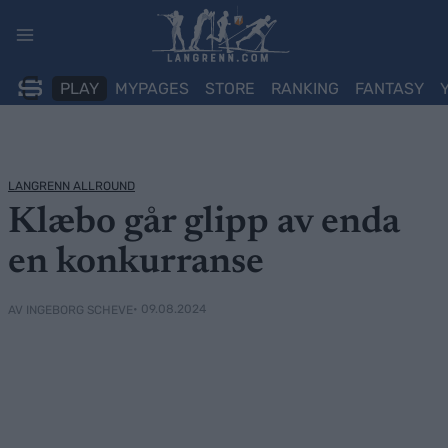
Skip
to
content
PLAY
MYPAGES
STORE
RANKING
FANTASY
LANGRENN ALLROUND
Klæbo går glipp av enda
en konkurranse
• 09.08.2024
AV INGEBORG SCHEVE