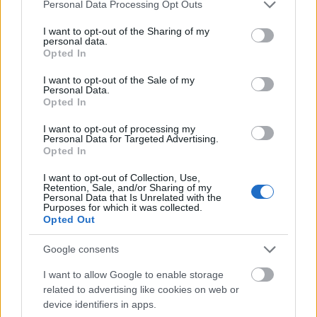
Please note that this website/app uses one or more Google
Weng
og
Johannes Høsflot Klæbo
Personal Data Processing Opt Outs
services and may gather and store information including but
TV:
Alle konkurransene sendes på NRK
not limited to your visit or usage behaviour. You may click to
I want to opt-out of the Sharing of my
personal data.
grant or deny consent to Google and its third-party tags to
Opted In
Konkurranseprogram Toppidrettsveka 2023
use your data for below specified purposes in below Google
consent section.
Onsdag 14. august, Hitra:
I want to opt-out of the Sale of my
Personal Data.
Langløp 56km fra Knarren Brygge til Fillan,
Opted In
fellesstart klassisk teknikk (inngår i World Classic
Tour)
I want to opt-out of processing my
Personal Data for Targeted Advertising.
18:10: Start kvinner Knarren Brygge
Opted In
18:35: Start menn Knarren Brygge
I want to opt-out of Collection, Use,
20:40-20:50: Målgang kvinner og menn Fillan
Retention, Sale, and/or Sharing of my
20:50: Premieutdeling
Personal Data that Is Unrelated with the
Purposes for which it was collected.
Opted Out
Torsdag 15. august, Aure:
Google consents
Sprint, 1.4km klassisk teknikk
17:05: Prolog kvinner
I want to allow Google to enable storage
17:40: Prolog menn
related to advertising like cookies on web or
19:20: Kvartfinaler
device identifiers in apps.