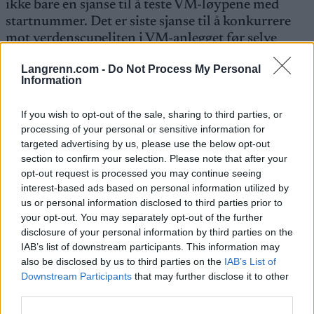
ikke bare en sjanse til å teste VM-løypene med
startnummer. Det er siste sjanse til å konkurrere
mot verdenscupeliten i VM-anlegget før selve
mesterskapet om et drøyt halvår.
Langrenn.com -
Do Not Process My Personal
Information
Les mer:
Venter tidenes mest stjernespekkete
felt til Toppidrettsveka 2024
If you wish to opt-out of the sale, sharing to third parties, or
processing of your personal or sensitive information for
targeted advertising by us, please use the below opt-out
FAKTA: Toppidrettsveka 2024
section to confirm your selection. Please note that after your
Hvem:
Menn og kvinner senior
opt-out request is processed you may continue seeing
Hva:
Internasjonale rulleskikonkurranse over fire
interest-based ads based on personal information utilized by
dager. Langløpet inngår i den internasjonale
us or personal information disclosed to third parties prior to
rulleskiserien
World Classic Tour
. Toppidrettsveka
your opt-out. You may separately opt-out of the further
disclosure of your personal information by third parties on the
arrangeres i år for 20. gang.
IAB’s list of downstream participants. This information may
Hvor:
Hitra (Trøndelag), Aure (Møre og Romsdal)
also be disclosed by us to third parties on the
IAB’s List of
og Granåsen (Trondheim)
Downstream Participants
that may further disclose it to other
Når:
14. til 17. august, 2024
third parties.
Tittelforsvarere fra 2023:
Tiril Udnes