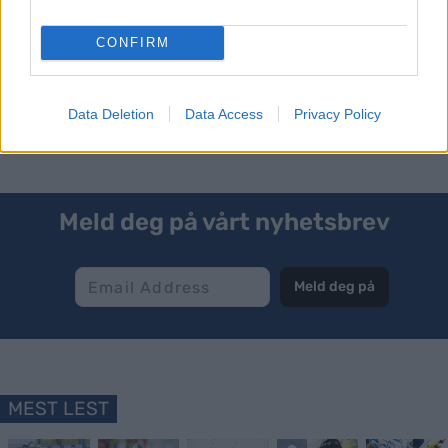
16:25: Målgang menn
16:35: Premieutdeling
CONFIRM
Konkurransene sendes på NRK
Data Deletion
Data Access
Privacy Policy
Meld deg på vårt nyhetsbrev
Meld deg på
MEST LEST