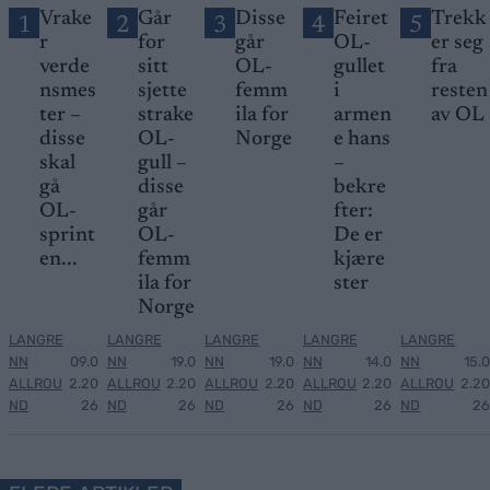
Vrake
Går
Disse
Feiret
Trekk
1
2
3
4
5
r
for
går
OL-
er seg
verde
sitt
OL-
gullet
fra
nsmes
sjette
femm
i
resten
ter –
strake
ila for
armen
av OL
disse
OL-
Norge
e hans
skal
gull –
–
gå
disse
bekre
OL-
går
fter:
sprint
OL-
De er
en...
femm
kjære
ila for
ster
Norge
LANGRE
LANGRE
LANGRE
LANGRE
LANGRE
NN
09.0
NN
19.0
NN
19.0
NN
14.0
NN
15.0
ALLROU
2.20
ALLROU
2.20
ALLROU
2.20
ALLROU
2.20
ALLROU
2.20
ND
26
ND
26
ND
26
ND
26
ND
26