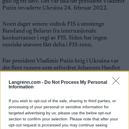
gull og ett sølv. Det var uka før president Vladimir
Putin invaderte Ukraina 24. februar 2022.
Noen dager senere vedtok FIS å utestenge
Russland og Belarus fra internasjonale
konkurranser i regi av FIS. Siden har ingen
russiske utøvere fått delta i FIS-renn.
Før president Vladimir Putin krig i Ukraina var
det flere russere som utfordret Johannes Høsflot
Klæbo og de norske stjernene foruten OL-kongen
fra 2022 Alexander Bolshunov: Sergey Ustiugov,
Langrenn.com -
Do Not Process My Personal
Information
Alexander Terentev og Sergey Ardashev. Saveliy
Korostelev har slått dem alle.
If you wish to opt-out of the sale, sharing to third parties, or
processing of your personal or sensitive information for
I vinter vant Korostelev den russiske cupen
targeted advertising by us, please use the below opt-out
sammenlagt. Der var han i en egen liga. Korostelev
section to confirm your selection. Please note that after your
opt-out request is processed you may continue seeing
slo Sergey Ardashev med 250 poeng, mens OL-