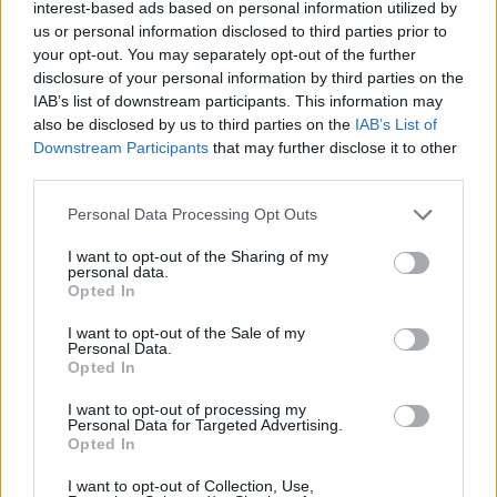
interest-based ads based on personal information utilized by
kongen fra 2022 Alexander Bolshunov ble
us or personal information disclosed to third parties prior to
nummer tre, nesten 300 poeng bak Korostelev.
your opt-out. You may separately opt-out of the further
disclosure of your personal information by third parties on the
Nå drømte han om å prøve seg på skalpen til
IAB’s list of downstream participants. This information may
also be disclosed by us to third parties on the
IAB’s List of
Klæbo og de norske, og vinterens OL skulle blitt
Downstream Participants
that may further disclose it to other
hans første sjanse til å prøve seg på skalpen til
third parties.
Klæbo og de norske.
Please note that this website/app uses one or more Google
Personal Data Processing Opt Outs
services and may gather and store information including but
Se også:
– Russerne har blitt mye bedre
not limited to your visit or usage behaviour. You may click to
I want to opt-out of the Sharing of my
personal data.
grant or deny consent to Google and its third-party tags to
Opted In
use your data for below specified purposes in below Google
Klare krav
consent section.
I want to opt-out of the Sale of my
Personal Data.
I anken til CAS har russerne kommet med to klare
Opted In
krav.
I want to opt-out of processing my
Personal Data for Targeted Advertising.
«Ankesøkerne ber CAS om å beordre FIS til:
Opted In
I want to opt-out of Collection, Use,