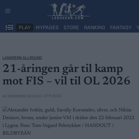
Skip
to
content
PLAY
MYPAGES
STORE
RANKING
FANTASY
LANGRENN ALLROUND
21-åringen går til kamp
mot FIS – vil til OL 2026
• 07.11.2025
AV INGEBORG SCHEVE