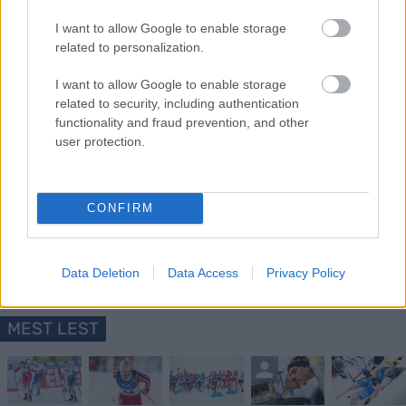
partene»,
skriver CAS i en
uttalelse
torsdag kveld.
I want to allow Google to enable storage
related to personalization.
I want to allow Google to enable storage
related to security, including authentication
functionality and fraud prevention, and other
user protection.
Meld deg på vårt nyhetsbrev
CONFIRM
Meld deg på
Data Deletion
Data Access
Privacy Policy
MEST LEST