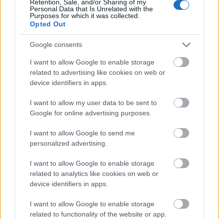
Retention, Sale, and/or Sharing of my
1. å la de overnevnte utøverne, og alle andre
Personal Data that Is Unrelated with the
utøvere, støtteapparat og ledere fra Russland delta
Purposes for which it was collected.
Opted Out
som nøytrale utøvere i alle FIS-arrangementer,
inkludert kvalifiseringsarrangementer for OL
Google consents
2026 i Milano/Cortina, så vel som i selve OL, i
I want to allow Google to enable storage
henhold til IOCs kriterier for AIAs.
related to advertising like cookies on web or
device identifiers in apps.
2. å la de overnevnte parautøverne, og alle andre
russiske parautøvere, støtteapparat og ledere fra
I want to allow my user data to be sent to
Google for online advertising purposes.
Russland delta i alle FIS-arrangementer, inkludert
kvalifiseringsarrangementer for Paralympics
I want to allow Google to send me
2026 i Milano/Cortina, så vel som i selve
personalized advertising.
Paralympics, på lik linje med alle andre
parautøvere.
I want to allow Google to enable storage
related to analytics like cookies on web or
device identifiers in apps.
I henhold til CAS retningslinjer holder partene nå
på med å utveksle skriftlig dokumentasjon, og en
I want to allow Google to enable storage
høring skal fastsettes etter overensstemmelse med
related to functionality of the website or app.