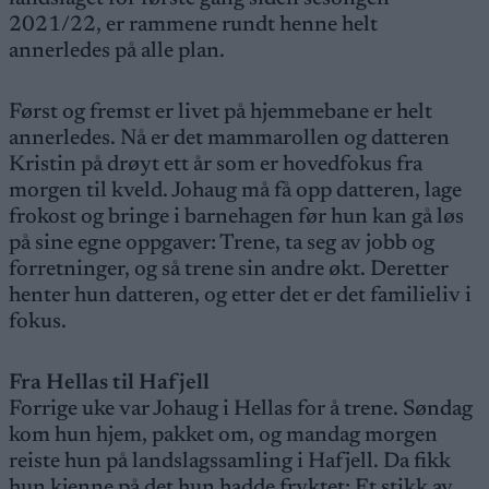
2021/22, er rammene rundt henne helt
annerledes på alle plan.
Først og fremst er livet på hjemmebane er helt
annerledes. Nå er det mammarollen og datteren
Kristin på drøyt ett år som er hovedfokus fra
morgen til kveld. Johaug må få opp datteren, lage
frokost og bringe i barnehagen før hun kan gå løs
på sine egne oppgaver: Trene, ta seg av jobb og
forretninger, og så trene sin andre økt. Deretter
henter hun datteren, og etter det er det familieliv i
fokus.
Fra Hellas til Hafjell
Forrige uke var Johaug i Hellas for å trene. Søndag
kom hun hjem, pakket om, og mandag morgen
reiste hun på landslagssamling i Hafjell. Da fikk
hun kjenne på det hun hadde fryktet: Et stikk av