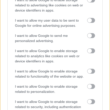
I want to allow Google to enable storage
datoer og tider
related to advertising like cookies on web or
device identifiers in apps.
I want to allow my user data to be sent to
Google for online advertising purposes.
I want to allow Google to send me
personalized advertising.
Sist gang Therese Johaug var på landslagssamling var i
forkant av sesongen 2021/22. Foto: Vegard Wivestad Grøtt /
I want to allow Google to enable storage
BILDBYRÅN
related to analytics like cookies on web or
device identifiers in apps.
I want to allow Google to enable storage
related to functionality of the website or app.
Meld deg på vårt nyhetsbrev
I want to allow Google to enable storage
related to personalization.
Meld deg på
I want to allow Google to enable storage
related to security, including authentication