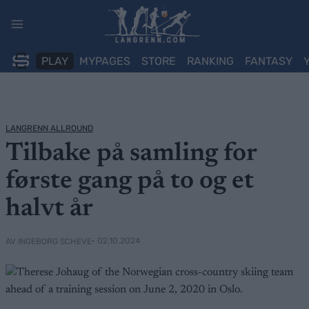
Skip
to
content
PLAY
MYPAGES
STORE
RANKING
FANTASY
LANGRENN ALLROUND
Tilbake på samling for
første gang på to og et
halvt år
• 02.10.2024
AV INGEBORG SCHEVE