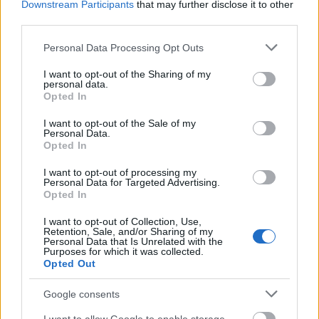
Downstream Participants
that may further disclose it to other
Mellom sesongåpningen på Beitostølen i slutten
third parties.
av november og fram til mesterskapet i Trondheim
i mars, legger hun opp til fire rennhelger.
Please note that this website/app uses one or more Google
Personal Data Processing Opt Outs
services and may gather and store information including but
not limited to your visit or usage behaviour. You may click to
I want to opt-out of the Sharing of my
Les mer:
personal data.
grant or deny consent to Google and its third-party tags to
Opted In
Johaug kommer knapt til å gå skirenn før VM i
use your data for below specified purposes in below Google
Trondheim
consent section.
I want to opt-out of the Sale of my
Personal Data.
Opted In
Slik blir VM-oppkjøringen til Johaug: – Det er
I want to opt-out of processing my
ikke bare å kjøre «copy-paste»
Personal Data for Targeted Advertising.
I selve mesterskapet er det først og fremst femmila
Opted In
som trigger Johaug, men landslagstrener Sjur Ole
I want to opt-out of Collection, Use,
Svarstad er klar på at
hun kan være aktuell for
Retention, Sale, and/or Sharing of my
Personal Data that Is Unrelated with the
samtlige distanserenn i VM:
20km skiathlon (2.
Purposes for which it was collected.
mars), 10km klassisk (4. mars), stafetten (6. mars)
Opted Out
og 50km fristil (9. mars).
Google consents
Her finner du alt om Ski-VM 2025: Program,