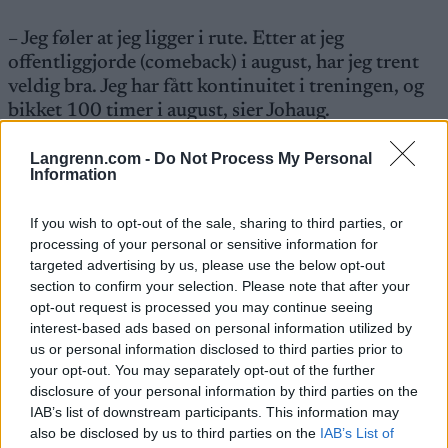
– Jeg føler at jeg ligger i rute. Etter at jeg
offentliggjorde (comeback) i august, har jeg trent
veldig bra. Jeg har fått kontinuitet i treningen, og
bikket 100 timer i august, sier Johaug.
Langrenn.com -
Do Not Process My Personal
Les også:
Johaug røper elleville treningstall
Information
Saken fortsetter under
If you wish to opt-out of the sale, sharing to third parties, or
processing of your personal or sensitive information for
targeted advertising by us, please use the below opt-out
section to confirm your selection. Please note that after your
opt-out request is processed you may continue seeing
interest-based ads based on personal information utilized by
Skal knapt gå skirenn før VM i Granåsen
us or personal information disclosed to third parties prior to
Hvis alt går etter planen, har Therese Johaug knapt
your opt-out. You may separately opt-out of the further
møtt konkurrentene før hun stiller til start på
disclosure of your personal information by third parties on the
VM.
IAB’s list of downstream participants. This information may
also be disclosed by us to third parties on the
IAB’s List of