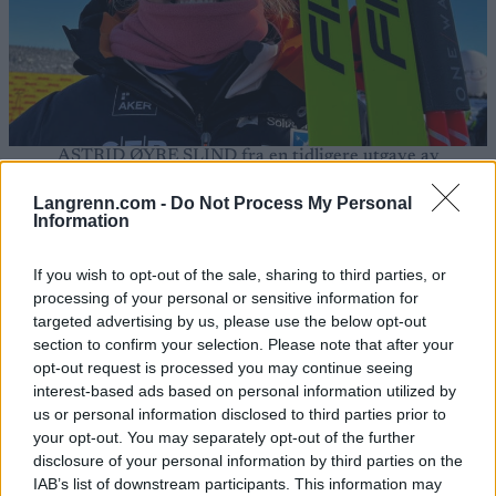
ASTRID ØYRE SLIND fra en tidligere utgave av
Beitosprinten. Det er usikkert om hun stiller i år. Foto:
INGEBORG SCHEVE
Langrenn.com -
Do Not Process My Personal
Information
Les også:
Alt om sesongåpningen i langrenn
If you wish to opt-out of the sale, sharing to third parties, or
processing of your personal or sensitive information for
Det spøker også for deltakelse for Astrid Øyre
targeted advertising by us, please use the below opt-out
section to confirm your selection. Please note that after your
Slind. For hennes del er det akillessenen som er
opt-out request is processed you may continue seeing
problemet. Skaden pådro hun seg under
interest-based ads based on personal information utilized by
Blinkfestivalen i sommer. Den var på bedringens
us or personal information disclosed to third parties prior to
vei, men nå har det blitt verre igjen.
your opt-out. You may separately opt-out of the further
– Det er kritisk hvis jeg tipper over nå, for jeg har
disclosure of your personal information by third parties on the
ikke tid til rehabilitering underveis i sesongen. Jeg
IAB’s list of downstream participants. This information may