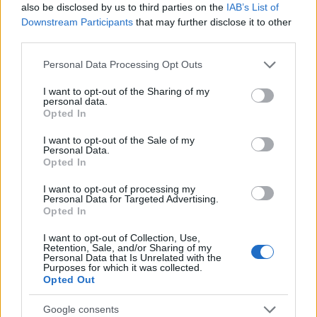
får ikke gått meg ordentlig inn, og det begynner å
also be disclosed by us to third parties on the
IAB’s List of
Downstream Participants
that may further disclose it to other
haste litt, sier 37-årige Astird Øyre Slind til TV 2.
third parties.
Hun satser mot OL, og det uklart om eller hvor
hun kommer til å dukke opp i Ski Classics i vinter.
Please note that this website/app uses one or more Google
Personal Data Processing Opt Outs
Astrid står utenfor landslaget denne sesongen.
services and may gather and store information including but
Beitosprinten samler som vanlig både norsk og
not limited to your visit or usage behaviour. You may click to
I want to opt-out of the Sharing of my
personal data.
grant or deny consent to Google and its third-party tags to
internasjonal deltakelse av ypperste klasse.
Opted In
use your data for below specified purposes in below Google
Fredagen står sprint på programmet og både
consent section.
I want to opt-out of the Sale of my
lørdag og søndag venter distanserenn. En dag i
Personal Data.
klassisk og en dag i fri teknikk.
Opted In
I want to opt-out of processing my
Personal Data for Targeted Advertising.
Opted In
I want to opt-out of Collection, Use,
Retention, Sale, and/or Sharing of my
Personal Data that Is Unrelated with the
Purposes for which it was collected.
Meld deg på vårt nyhetsbrev
Opted Out
Google consents