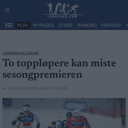
Skip
to
content
PLAY
MYPAGES
STORE
RANKING
FANTASY
LANGRENN ALLROUND
To toppløpere kan miste
sesongpremieren
• 20.11.2025
AV KJELL-ERIK KRISTIANSEN