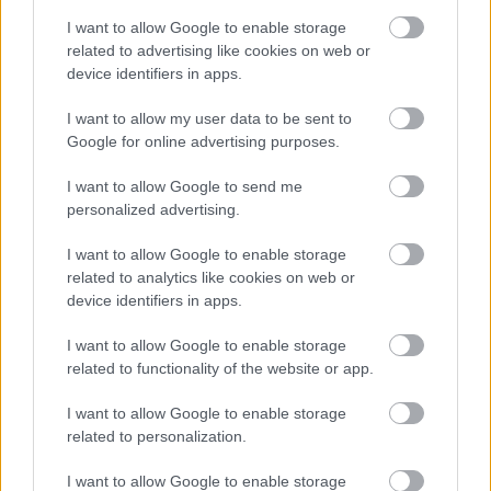
Meld deg på
I want to allow Google to enable storage
related to advertising like cookies on web or
device identifiers in apps.
I want to allow my user data to be sent to
MEST LEST
Google for online advertising purposes.
I want to allow Google to send me
personalized advertising.
I want to allow Google to enable storage
Vrake
Går
Disse
Feiret
Trekk
1
2
3
4
5
related to analytics like cookies on web or
r
for
går
OL-
er seg
device identifiers in apps.
verde
sitt
OL-
gullet
fra
nsmes
sjette
femm
i
resten
I want to allow Google to enable storage
ter –
strake
ila for
armen
av OL
related to functionality of the website or app.
disse
OL-
Norge
e hans
skal
gull –
–
I want to allow Google to enable storage
gå
disse
bekre
related to personalization.
OL-
går
fter:
sprint
OL-
De er
I want to allow Google to enable storage