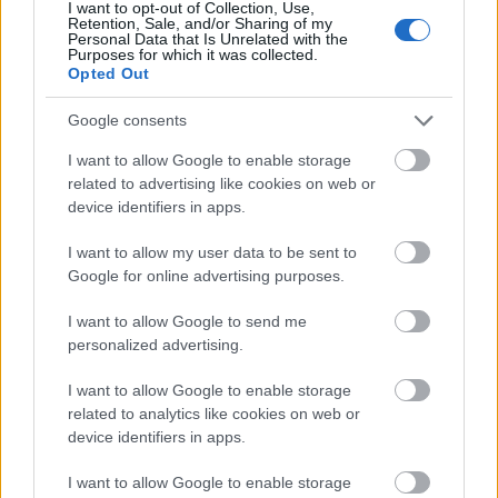
I want to opt-out of Collection, Use,
Retention, Sale, and/or Sharing of my
anbefaling om å la utøvere fra Russland og Belarus
Personal Data that Is Unrelated with the
få delta under nøytralt flagg og strenge vilkår.
Purposes for which it was collected.
Opted Out
Google consents
I want to allow Google to enable storage
related to advertising like cookies on web or
Meld deg på vårt nyhetsbrev
device identifiers in apps.
I want to allow my user data to be sent to
Meld deg på
Google for online advertising purposes.
I want to allow Google to send me
personalized advertising.
I want to allow Google to enable storage
MEST LEST
related to analytics like cookies on web or
device identifiers in apps.
I want to allow Google to enable storage