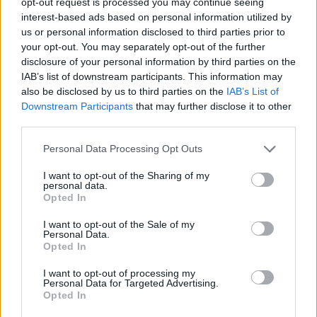
opt-out request is processed you may continue seeing
Stuan har tidligere uttalt at han ikke ville delta i
interest-based ads based on personal information utilized by
møter der russiske delegater deltar.
us or personal information disclosed to third parties prior to
your opt-out. You may separately opt-out of the further
I fjor stilte Välbe til gjenvalg som styremedlem i
disclosure of your personal information by third parties on the
IAB’s list of downstream participants. This information may
FIS Council. Det gikk heller ikke: Hun ble ikke
also be disclosed by us to third parties on the
IAB’s List of
gjenvalgt, og sitter dermed ikke lenger i noen av
Downstream Participants
that may further disclose it to other
FIS’ styrende organer.
third parties.
Please note that this website/app uses one or more Google
Personal Data Processing Opt Outs
Skal stemme over russerne
services and may gather and store information including but
På møtene i Dubrovnik kommer de ulike grenene
not limited to your visit or usage behaviour. You may click to
I want to opt-out of the Sharing of my
med sine anbefalinger til hovedstyret i FIS.
personal data.
grant or deny consent to Google and its third-party tags to
Opted In
use your data for below specified purposes in below Google
consent section.
I want to opt-out of the Sale of my
Tidligere i vår uttalte tidligere skipresident Erik
Personal Data.
Røste, som er Norges representant i FIS-styret
Opted In
(FIS Council) at
han frykter fullt kaos når FIS
I want to opt-out of processing my
Council møtes i slutten av mai
.
Personal Data for Targeted Advertising.
Opted In
Da skal styret vedta om FIS vil følge IOCs