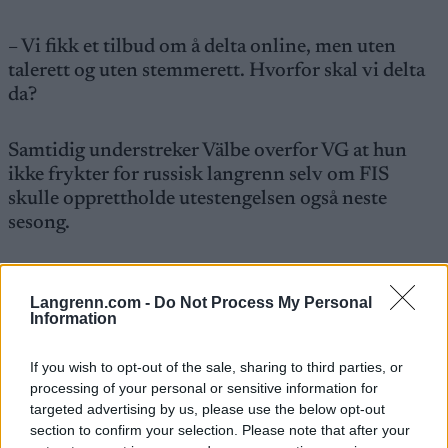
– Vi fikk et tilbud om å delta online, men uten
talerett og uten stemmerett. Hvorfor skal vi delta
da?
Samtidig understreker Välbe overfor VG at hun
ikke frykter for russisk langrenn selv om FIS
skulle opprettholde utestengelsen også neste
sesong.
– Nei, det er ikke noe problem for oss. Vi klarer oss
fint. Vi hadde en fin sesong på hjemmebane. Vi får
Langrenn.com -
Do Not Process My Personal
Information
stadig flere sponsorer, sier Välbe.
If you wish to opt-out of the sale, sharing to third parties, or
Den norske delegasjonen som deltar på møtene i
processing of your personal or sensitive information for
Dubrovnik slipper dermed å møte russiske
targeted advertising by us, please use the below opt-out
delegater. Kombinertsjefen i Skiforbundet Ivar
section to confirm your selection. Please note that after your