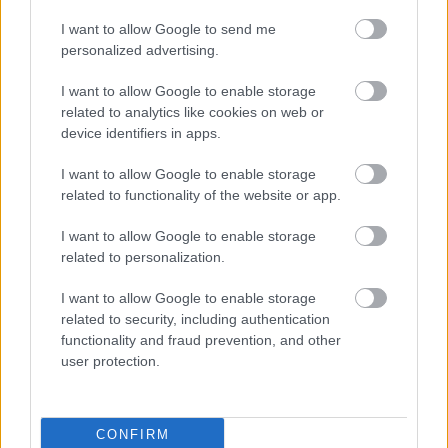
I want to allow Google to send me
personalized advertising.
I want to allow Google to enable storage
Meld deg på vårt nyhetsbrev
related to analytics like cookies on web or
device identifiers in apps.
I want to allow Google to enable storage
Meld deg på
related to functionality of the website or app.
I want to allow Google to enable storage
related to personalization.
MEST LEST
I want to allow Google to enable storage
related to security, including authentication
functionality and fraud prevention, and other
user protection.
Vrake
Går
Disse
Feiret
Trekk
1
2
3
4
5
r
for
går
OL-
er seg
CONFIRM
verde
sitt
OL-
gullet
fra