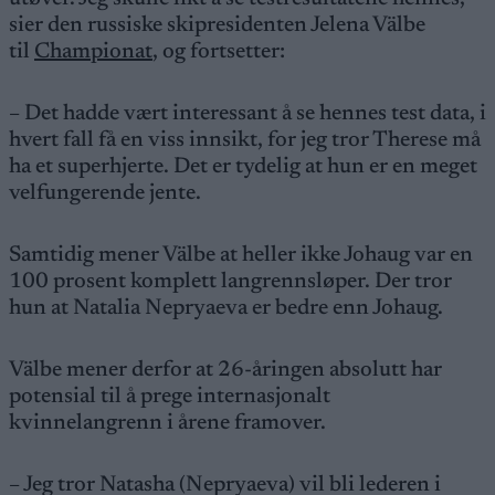
sier den russiske skipresidenten Jelena Välbe
til
Championat
, og fortsetter:
– Det hadde vært interessant å se hennes test data, i
hvert fall få en viss innsikt, for jeg tror Therese må
ha et superhjerte. Det er tydelig at hun er en meget
velfungerende jente.
Samtidig mener Välbe at heller ikke Johaug var en
100 prosent komplett langrennsløper. Der tror
hun at Natalia Nepryaeva er bedre enn Johaug.
Välbe mener derfor at 26-åringen absolutt har
potensial til å prege internasjonalt
kvinnelangrenn i årene framover.
– Jeg tror Natasha (Nepryaeva) vil bli lederen i