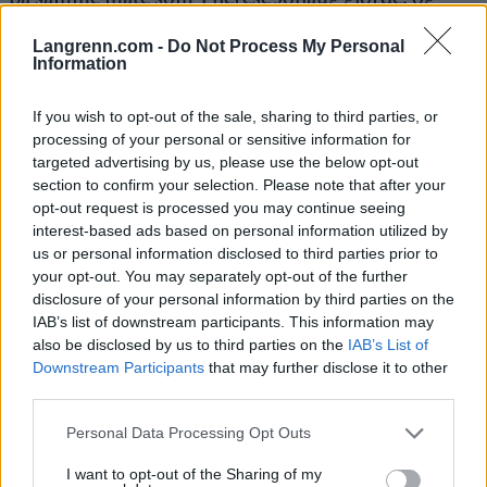
poengterer at Nepryaeva må jobbe hardt for å
Langrenn.com -
Do Not Process My Personal
holde seg i toppen.
Information
– Hun kan ikke slippe seg ned nå. Alle har jo sett
If you wish to opt-out of the sale, sharing to third parties, or
hva Sverige har på gang. Men vi har flere jenter
processing of your personal or sensitive information for
targeted advertising by us, please use the below opt-out
som kan bite fra seg, og (Nepryaeva) kan ikke legge
section to confirm your selection. Please note that after your
seg på sofaen. Da kommer hun ikke til å lykkes,
opt-out request is processed you may continue seeing
sier Välbe.
interest-based ads based on personal information utilized by
us or personal information disclosed to third parties prior to
Den russiske skipresidenten er forøvrig selv tre
your opt-out. You may separately opt-out of the further
disclosure of your personal information by third parties on the
ganger olympisk mester i langrenn.
IAB’s list of downstream participants. This information may
also be disclosed by us to third parties on the
IAB’s List of
I forkant av OL i Beijing sa Markus Kramer, som
Downstream Participants
that may further disclose it to other
var Russlands hovedtrener til og med
third parties.
inneværende sesong, at
kvinnelangrenn blir mer
Please note that this website/app uses one or more Google
Personal Data Processing Opt Outs
spennende når Johaug legger opp
.
services and may gather and store information including but
not limited to your visit or usage behaviour. You may click to
I want to opt-out of the Sharing of my