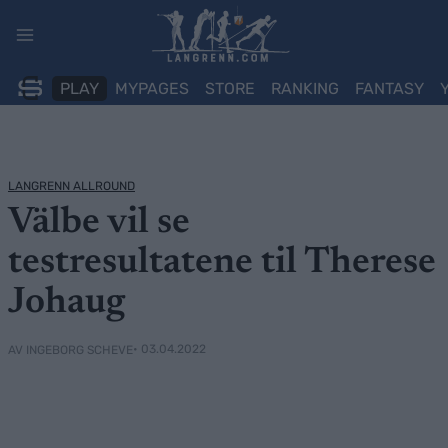
Skip
to
content
PLAY
MYPAGES
STORE
RANKING
FANTASY
LANGRENN ALLROUND
Välbe vil se
testresultatene til Therese
Johaug
• 03.04.2022
AV INGEBORG SCHEVE