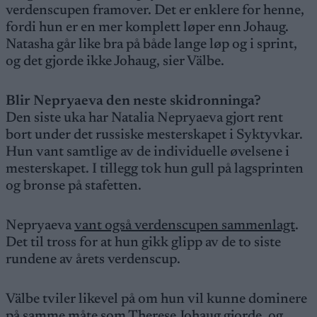
verdenscupen framover. Det er enklere for henne,
fordi hun er en mer komplett løper enn Johaug.
Natasha går like bra på både lange løp og i sprint,
og det gjorde ikke Johaug, sier Välbe.
Blir Nepryaeva den neste skidronninga?
Den siste uka har Natalia Nepryaeva gjort rent
bort under det russiske mesterskapet i Syktyvkar.
Hun vant samtlige av de individuelle øvelsene i
mesterskapet. I tillegg tok hun gull på lagsprinten
og bronse på stafetten.
Nepryaeva
vant også verdenscupen sammenlagt
.
Det til tross for at hun gikk glipp av de to siste
rundene av årets verdenscup.
Välbe tviler likevel på om hun vil kunne dominere
på samme måte som Therese Johaug gjorde, og