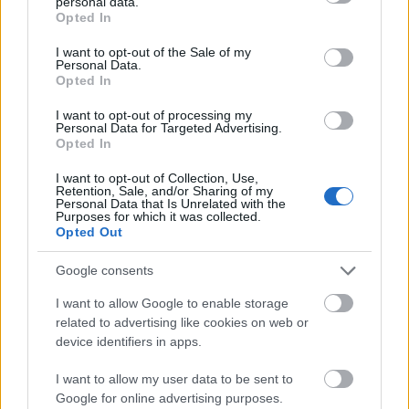
personal data.
grant or deny consent to Google and its third-party tags to
Hva skjer med russerne nå?
Opted In
use your data for below specified purposes in below Google
Om russerne får komme tilbake i verdenscupen
consent section.
I want to opt-out of the Sale of my
neste sesong, gjenstår å se.
Personal Data.
Opted In
1. mars besluttet det internasjonale
I want to opt-out of processing my
Personal Data for Targeted Advertising.
skiforbundet
FIS å utestenge russiske og
Opted In
hviterussiske løpere
resten av sesongen. I første
omgang ville
FIS la enkeltutøvere delta
under
I want to opt-out of Collection, Use,
Retention, Sale, and/or Sharing of my
nøytralt flagg. Men etter oppfordring fra den
Personal Data that Is Unrelated with the
Purposes for which it was collected.
internasjonale olympiske komité (IOC) besluttet
Opted Out
FIS altså å utestenge dem.
Google consents
Utestengelsen er en del av de globale sanksjonene
I want to allow Google to enable storage
mot Russlands invasjon og krigen i Ukraina.
related to advertising like cookies on web or
device identifiers in apps.
Visma Ski Classics gjorde forøvrig det samme for
I want to allow my user data to be sent to
langløpsserien.
Google for online advertising purposes.