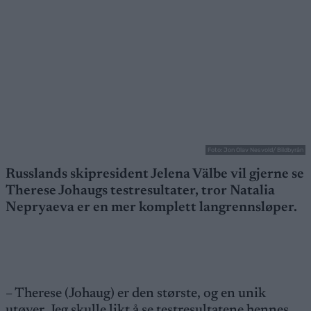
Foto: Jon Olav Nesvold/ Bildbyrån
Russlands skipresident Jelena Välbe vil gjerne se
Therese Johaugs testresultater, tror Natalia
Nepryaeva er en mer komplett langrennsløper.
– Therese (Johaug) er den største, og en unik
utøver. Jeg skulle likt å se testresultatene hennes,