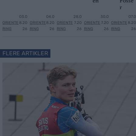
en
Fosse
r
03.0
04.0
28.0
30.0
07.0
ORIENTE
8.20
ORIENTE
8.20
ORIENTE
7.20
ORIENTE
7.20
ORIENTE
8.20
RING
26
RING
26
RING
26
RING
26
RING
26
FLERE ARTIKLER