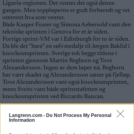
Liguria-regionen. Det ventes det også denne
gangen. Men toppløperne er godt forberedt og vet
omtrent hva som venter.
Både Kasper Fosser og Simona Aebersold vant den
tekniske sprinten i Genova for et år siden.
Forrige sprint-VM var i Edinburgh for to år siden.
Da ble det ”bare” en sølvmedalje til Jørgen Baklid i
knockoutsprinten. Sverige tok begge titlene i
sprinten gjennom Martin Regborn og Tove
Alexandersson. Ingen av dem løper nå. Regborn
har vært skadet og Alexandersson satser på fjelløp.
Tove Alexandersson vant også knockoutsprinten,
mens Sveits vant både sprintstafetten og
knockoutsprinten ved Riccardo Rancan.
Les også:
Slik ser du orientering på
Langrenn.com -
Do Not Process My Personal
Information
langrenn.com