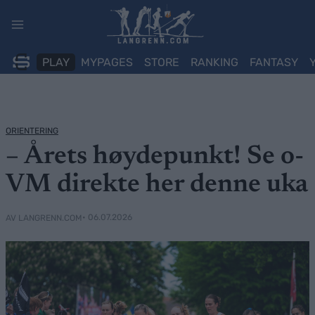
Skip
to
content
PLAY
MYPAGES
STORE
RANKING
FANTASY
ORIENTERING
– Årets høydepunkt! Se o-
VM direkte her denne uka
• 06.07.2026
AV LANGRENN.COM