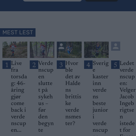
MEST LEST
Live
Verde
Hvor
Sverig
Ledet
1
2
3
4
5
fra
nscup
ble
e
verde
torsda
en
det av
kaster
nscup
g: 46-
slutte
Halde
inn
en:
åring
t på
ns
verde
Velger
gjør
sykeh
brittis
ns
Jacob
come
us –
ke
beste
Ingeb
back i
før
verde
junior
rigtse
verde
den
nsmes
i
n
nscup
begyn
ter?
verde
istede
en...
te
nscup
t for