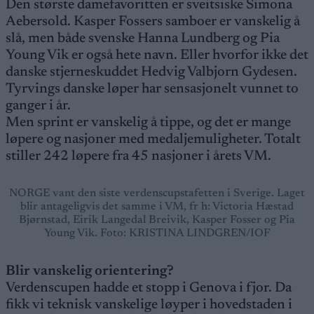
Den største damefavoritten er sveitsiske Simona
Aebersold. Kasper Fossers samboer er vanskelig å
slå, men både svenske Hanna Lundberg og Pia
Young Vik er også hete navn. Eller hvorfor ikke det
danske stjerneskuddet Hedvig Valbjorn Gydesen.
Tyrvings danske løper har sensasjonelt vunnet to
ganger i år.
Men sprint er vanskelig å tippe, og det er mange
løpere og nasjoner med medaljemuligheter. Totalt
stiller 242 løpere fra 45 nasjoner i årets VM.
NORGE vant den siste verdenscupstafetten i Sverige. Laget
blir antageligvis det samme i VM, fr h: Victoria Hæstad
Bjørnstad, Eirik Langedal Breivik, Kasper Fosser og Pia
Young Vik. Foto: KRISTINA LINDGREN/IOF
Blir vanskelig orientering?
Verdenscupen hadde et stopp i Genova i fjor. Da
fikk vi teknisk vanskelige løyper i hovedstaden i