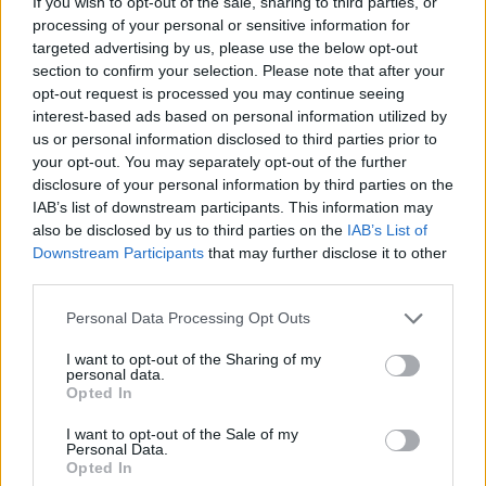
If you wish to opt-out of the sale, sharing to third parties, or
– ÅRETS STORE høydepunkt og mål, sier Kasper Fosser om
processing of your personal or sensitive information for
VM i Genova denne uka. Foto: KRISTINA LINDGREN/IOF
targeted advertising by us, please use the below opt-out
section to confirm your selection. Please note that after your
Norges VM-lag
opt-out request is processed you may continue seeing
interest-based ads based on personal information utilized by
us or personal information disclosed to third parties prior to
Dette er Norges VM-lag i Genova denne uka:
your opt-out. You may separately opt-out of the further
disclosure of your personal information by third parties on the
IAB’s list of downstream participants. This information may
Damer
also be disclosed by us to third parties on the
IAB’s List of
Downstream Participants
that may further disclose it to other
Victoria Hæstad Bjørnstad, Nydalens SK – sprint,
third parties.
KO sprint
Please note that this website/app uses one or more Google
Personal Data Processing Opt Outs
services and may gather and store information including but
Ane Dyrkorn, Nydalens SK – sprint, KO sprint
not limited to your visit or usage behaviour. You may click to
I want to opt-out of the Sharing of my
personal data.
grant or deny consent to Google and its third-party tags to
Opted In
use your data for below specified purposes in below Google
Kristin Melby Jacobsen, Larvik OK – sprint
consent section.
I want to opt-out of the Sale of my
Personal Data.
Opted In
Pia Young Vik, Nydalens SK – sprint (egen plass