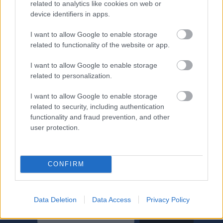
sprint
related to analytics like cookies on web or
device identifiers in apps.
Her er TV-tidene på langrenn.com
I want to allow Google to enable storage
Tirsdag: 14:10-17:00 Sprint
related to functionality of the website or app.
Fredag: 12:55-14:20 Knockoutsprint kvartfinaler
14:50-17:00 Knockoutsprint semifinaler og
I want to allow Google to enable storage
finaler
related to personalization.
Lørdag: 15:30-17:00 Sprintstafett
I want to allow Google to enable storage
related to security, including authentication
Kommentator er Kjell-Erik Kristiansen.
functionality and fraud prevention, and other
user protection.
CONFIRM
Meld deg på vårt nyhetsbrev
Data Deletion
Data Access
Privacy Policy
Meld deg på