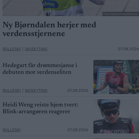
Foto: Manzoni/NordicFocus
Ny Bjørndalen herjer med
verdensstjernene
RULLESKI
|
SKISKYTING
07.08.2026
Hedegart får drømmesjanse i
debuten mot verdenseliten
RULLESKI
|
SKISKYTING
07.08.2026
Heidi Weng reiste hjem tvert:
Blink-arrangøren reagerer
RULLESKI
07.08.2026