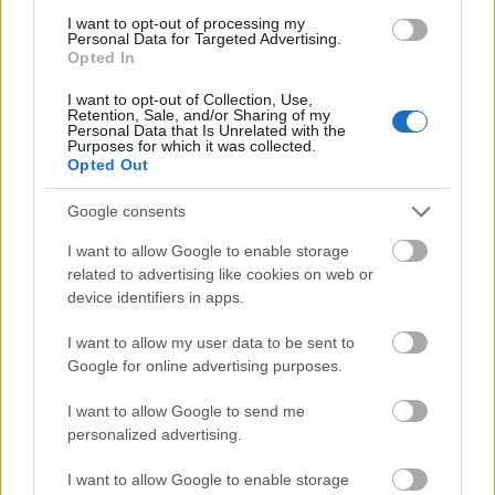
etter EM-gull 2025), KO sprint
I want to opt-out of processing my
Personal Data for Targeted Advertising.
Opted In
Reserve: Marie Olaussen, Fredrikstad SK
I want to opt-out of Collection, Use,
Retention, Sale, and/or Sharing of my
Personal Data that Is Unrelated with the
Herrer
Purposes for which it was collected.
Opted Out
Eirik Lamgedal Breivik, Nydalens SK – sprint, KO
Google consents
sprint
I want to allow Google to enable storage
related to advertising like cookies on web or
Alfred Bjørnerød, OK Moss – KO sprint, reserve
device identifiers in apps.
sprint
I want to allow my user data to be sent to
Google for online advertising purposes.
Kasper Fosser, Heming Orientering – sprint, KO
sprint
I want to allow Google to send me
personalized advertising.
Lukas Liland, Nydalens SK – sprint, reserve KO
I want to allow Google to enable storage