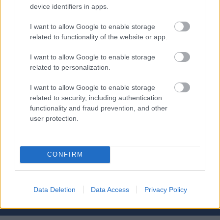
ett minutt og 11 sekunder bak. Norske Tobias
device identifiers in apps.
Halland Johannessen fra Uno-X ligger på 12. plass
I want to allow Google to enable storage
totalt, fire minutter og 28 sekunder bak Pogacar.
related to functionality of the website or app.
Jonathan Milan fra Lidl-Trek har den grønne
I want to allow Google to enable storage
related to personalization.
poengtrøya, mens Pogacars teamkollega Tim
Wellens har klatretrøya. Remco Evenepoel har
I want to allow Google to enable storage
ungdomstrøya.
related to security, including authentication
functionality and fraud prevention, and other
user protection.
CONFIRM
Meld deg på vårt nyhetsbrev
Data Deletion
Data Access
Privacy Policy
Meld deg på