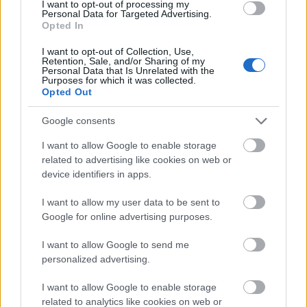
I want to opt-out of processing my
Personal Data for Targeted Advertising.
Tour de France 2025 resultater
Opted In
Topp 3, Etappe 9
I want to opt-out of Collection, Use,
Retention, Sale, and/or Sharing of my
Personal Data that Is Unrelated with the
1. Merlier, Soudal Quick-Step, 3:28:52
Purposes for which it was collected.
2. Jonathan Milan, Lidl-Trek
Opted Out
3. Arnaud De Lie, Lotto
Google consents
—
9. Stian Fredheim, Uno-X
I want to allow Google to enable storage
related to advertising like cookies on web or
device identifiers in apps.
Fullstendige resultater
I want to allow my user data to be sent to
Google for online advertising purposes.
Trøyestillingen
I want to allow Google to send me
Tadej Pogacar fra UAE-XGR fortsetter i den gule
personalized advertising.
sammenlagttrøya. Han leder nå med 54 sekunder
til Remco Evenepoel fra Soudal Quick-Step. Kevin
I want to allow Google to enable storage
Vauquelin fra Arkea-B&B Hotels er nummer tre,
related to analytics like cookies on web or