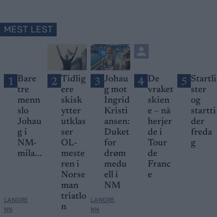
MEST LEST
Bare
Tidlig
Johau
De
Startli
1
2
3
4
5
tre
ere
g mot
vraket
ster
menn
skisk
Ingrid
skien
og
slo
ytter
Kristi
e – nå
startti
Johau
utklas
ansen:
herjer
der
g i
ser
Duket
de i
freda
NM-
OL-
for
Tour
g
mila...
meste
drøm
de
ren i
medu
Franc
Norse
ell i
e
man
NM
triatlo
LANGRE
LANGRE
n
NN
NN