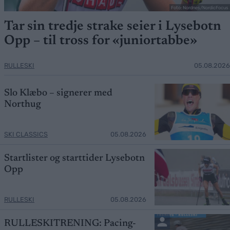
Foto: Nordnes/NordicFocus
Tar sin tredje strake seier i Lysebotn
Opp – til tross for «juniortabbe»
RULLESKI
05.08.2026
Slo Klæbo – signerer med
Northug
SKI CLASSICS
05.08.2026
Startlister og starttider Lysebotn
Opp
RULLESKI
05.08.2026
RULLESKITRENING: Pacing-