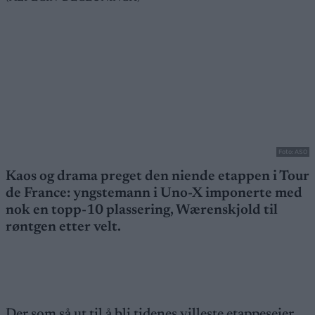
Foto: ASO
Kaos og drama preget den niende etappen i Tour
de France: yngstemann i Uno-X imponerte med
nok en topp-10 plassering, Wærenskjold til
røntgen etter velt.
Der som så ut til å bli tidenes villeste etappeseier