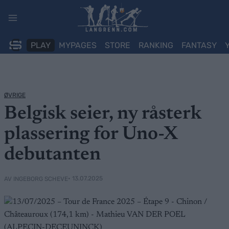
Skip
to
content
PLAY
MYPAGES
STORE
RANKING
FANTASY
ØVRIGE
Belgisk seier, ny råsterk
plassering for Uno-X
debutanten
• 13.07.2025
AV INGEBORG SCHEVE