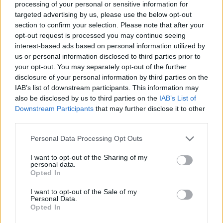
processing of your personal or sensitive information for
Se også:
Hushovd åpner døra: Klæbo kan bytte
targeted advertising by us, please use the below opt-out
til sykling
section to confirm your selection. Please note that after your
opt-out request is processed you may continue seeing
interest-based ads based on personal information utilized by
Har fått ny kontrakt
us or personal information disclosed to third parties prior to
your opt-out. You may separately opt-out of the further
Tidligere på dagen signerte Fredheim en ny tre-
disclosure of your personal information by third parties on the
årskontrakt med Uno-X. Sørlendingen skal nå
IAB’s list of downstream participants. This information may
sykle for det norske profflaget gjennom sesongen
also be disclosed by us to third parties on the
IAB’s List of
2028.
Downstream Participants
that may further disclose it to other
third parties.
– Dette er en svært viktig forlengelse. Han har et
Please note that this website/app uses one or more Google
Personal Data Processing Opt Outs
services and may gather and store information including but
enormt potensial, og en kommende toppsyklist.
not limited to your visit or usage behaviour. You may click to
I want to opt-out of the Sharing of my
Uno-X er avhengige av å klare å holde på ryttere
personal data.
grant or deny consent to Google and its third-party tags to
som Stian for å fortsette å ta steg. Han er en mann
Opted In
use your data for below specified purposes in below Google
som blir viktig, både i spurter og i klassikere for
consent section.
I want to opt-out of the Sale of my
Hushovd og co, sier sykkelekspert Magnus
Personal Data.
Drivenes i
TV 2
.
Opted In