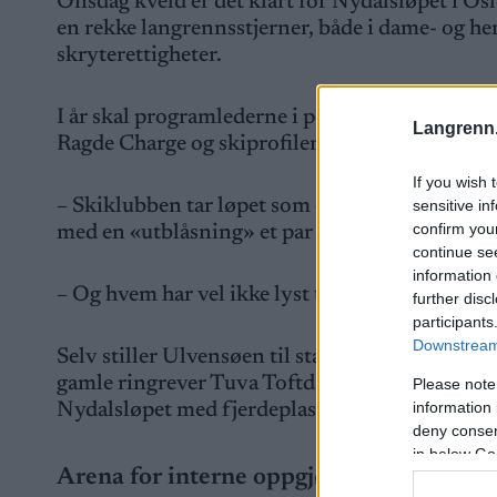
Onsdag kveld er det klart for Nydalsløpet i Oslo
en rekke langrennsstjerner, både i dame- og he
skryterettigheter.
I år skal programlederne i podcasten Skiklubb
Langrenn
Ragde Charge og skiprofilen Emil Gukild fra 
If you wish 
– Skiklubben tar løpet som en test før hovedm
sensitive in
confirm you
med en «utblåsning» et par uker før, sier An
continue se
information 
– Og hvem har vel ikke lyst til å prøve å pluk
further disc
participants
Downstream 
Selv stiller Ulvensøen til start i eliteklassen f
gamle ringrever Tuva Toftdahl Staver og Anne Ti
Please note
information 
Nydalsløpet med fjerdeplass totalt.
deny consent
in below Go
Arena for interne oppgjør