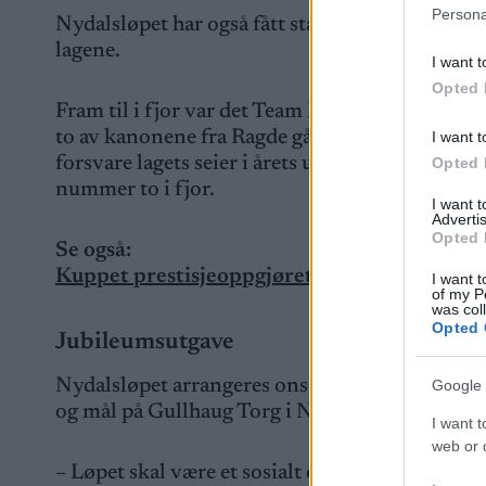
Persona
Nydalsløpet har også fått status som internopp
lagene.
I want t
Opted 
Fram til i fjor var det Team Ragde Charge som
to av kanonene fra Ragde gått over til rivalen,
I want t
forsvare lagets seier i årets utgave. De stille
Opted 
nummer to i fjor.
I want 
Advertis
Opted 
Se også:
Kuppet prestisjeoppgjøret til erkerivalen: – T
I want t
of my P
was col
Opted 
Jubileumsutgave
Nydalsløpet arrangeres onsdag 10. september ti
Google 
og mål på Gullhaug Torg i Nydalen i Oslo, og gå
I want t
web or d
– Løpet skal være et sosialt og hyggelig arran