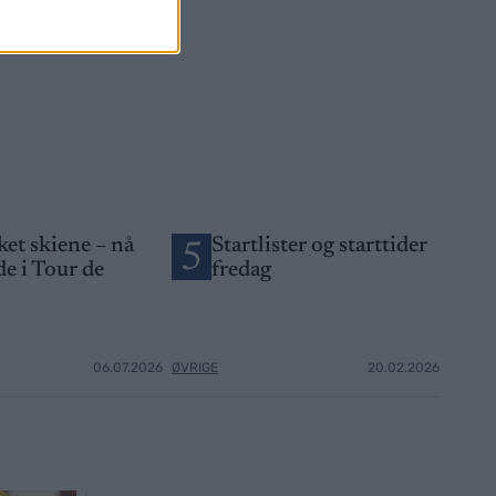
ket skiene – nå
Startlister og starttider
5
de i Tour de
fredag
06.07.2026
ØVRIGE
20.02.2026