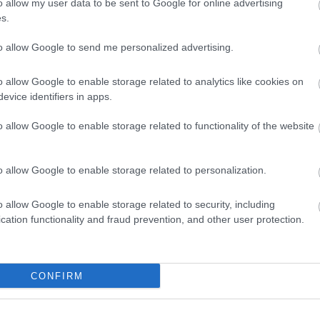
o allow my user data to be sent to Google for online advertising
: tre kilometer eller fem kilometer. Det er langt nok
s.
 at de mindre trente fint kan gjennomføre, sier Ulven
to allow Google to send me personalized advertising.
o allow Google to enable storage related to analytics like cookies on
evice identifiers in apps.
o allow Google to enable storage related to functionality of the website
o allow Google to enable storage related to personalization.
o allow Google to enable storage related to security, including
etsbrev
cation functionality and fraud prevention, and other user protection.
CONFIRM