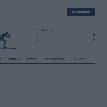
Bli medlem
SC Ranking
1
-
0
2
-
0
ER
TRENING
UTSTYR
SC COMMUNITY
OM OSS