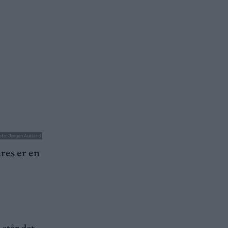
oto: Jørgen Aukland
res er en