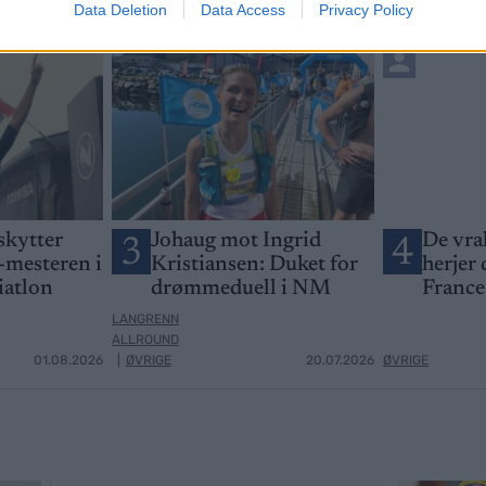
Data Deletion
Data Access
Privacy Policy
skytter
Johaug mot Ingrid
De vra
3
4
-mesteren i
Kristiansen: Duket for
herjer 
iatlon
drømmeduell i NM
France
LANGRENN
ALLROUND
01.08.2026
|
ØVRIGE
20.07.2026
ØVRIGE