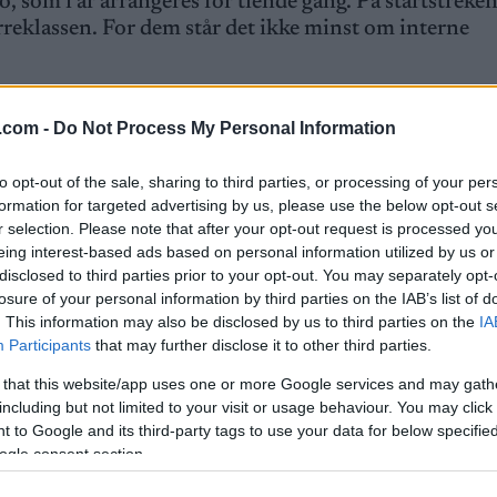
, som i år arrangeres for tiende gang. På startstreken
rreklassen. For dem står det ikke minst om interne
en delta i løpet, inkludert evigunge Anders Aukland 
.com -
Do Not Process My Personal Information
Petter Northugs Team Burger King.
to opt-out of the sale, sharing to third parties, or processing of your per
ålet Oslo Halvmaraton. De mener det er en perfekt 
formation for targeted advertising by us, please use the below opt-out s
r selection. Please note that after your opt-out request is processed y
na Ulvensøen i arrangementskomiteen til Langrenn.c
eing interest-based ads based on personal information utilized by us or
disclosed to third parties prior to your opt-out. You may separately opt-
ke Emil Gukil som et jordbær?
losure of your personal information by third parties on the IAB’s list of
. This information may also be disclosed by us to third parties on the
IA
Participants
that may further disclose it to other third parties.
or damer. Også der er det flere kjente skiløpere. Blant 
ne Markset. I fjor ble Staver klart beste skiløper i
 that this website/app uses one or more Google services and may gath
including but not limited to your visit or usage behaviour. You may click 
 to Google and its third-party tags to use your data for below specifi
ogle consent section.