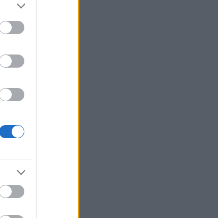
d i
e. Nå er
ss for å
ble
har start
et som et