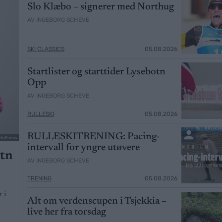
Slo Klæbo – signerer med Northug
AV INGEBORG SCHEVE
SKI CLASSICS
05.08.2026
Startlister og starttider Lysebotn
Opp
AV INGEBORG SCHEVE
RULLESKI
05.08.2026
RULLESKITRENING: Pacing-
dicFocus
intervall for yngre utøvere
otn
AV INGEBORG SCHEVE
TRENING
05.08.2026
 i
Alt om verdenscupen i Tsjekkia –
live her fra torsdag