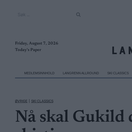
Skip
to
Søk
content
etter:
Friday, August 7, 2026
Today's Paper
MEDLEMSINNHOLD
LANGRENN ALLROUND
SKI CLASSICS
ØVRIGE
|
SKI CLASSICS
Nå skal Gukild 