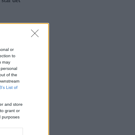
 står det
fra Team
sonal or
oppladning
ection to
ou may
om.
 personal
out of the
 downstream
B’s List of
dem er to
er and store
to grant or
ed purposes