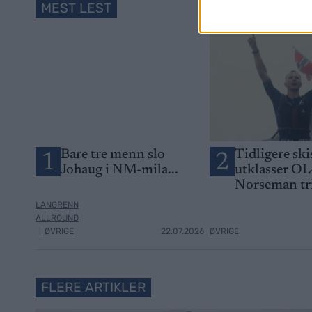
MEST LEST
Bare tre menn slo
Tidligere ski
1
2
Johaug i NM-mila...
utklasser OL
Norseman tr
LANGRENN
ALLROUND
|
ØVRIGE
22.07.2026
ØVRIGE
FLERE ARTIKLER