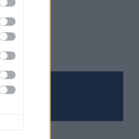
 til at de
søen.
Meld deg på