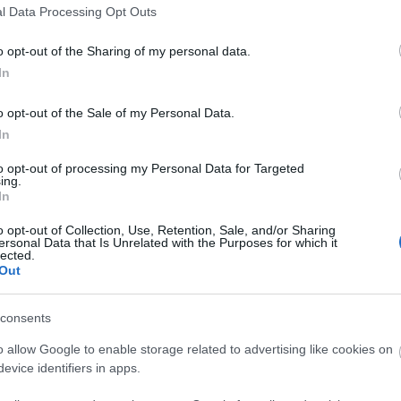
l Data Processing Opt Outs
gjør i langløpsmiljøet, både teamene imellom og inna
o opt-out of the Sharing of my personal data.
In
 dominerte, men ble overrumplet av Team Aker Dæhli
 og både Mathias Aas Rolid og Kasper Stadaas er på pla
o opt-out of the Sale of my Personal Data.
r sammen med sin nye teamkollega Petter Stakston, som 
In
to opt-out of processing my Personal Data for Targeted
ing.
In
ror den svir litt!
o opt-out of Collection, Use, Retention, Sale, and/or Sharing
ersonal Data that Is Unrelated with the Purposes for which it
lected.
Out
lbyr to distanser: 3 kilometer og 5 kilometer. Begge 
consents
r på en blanding av asfalt og grusveier.
o allow Google to enable storage related to advertising like cookies on
evice identifiers in apps.
gement, samtidig som det er positivt om noen bruker d