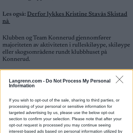
Les også:
Derfor lykkes Kristine Stavås Skistad
nå
Klubben og Team Konnerud gjennomfører
majoriteten av aktiviteten i rulleskiløype, skiløype
eller skogsområdene rundt klubbhuset på
Konnerud.
Detaljer og oppgaver
Langrenn.com -
Do Not Process My Personal
Konnerud IL søker en trener som:
Information
Er innstilt på å samarbeide i trenerteam
If you wish to opt-out of the sale, sharing to third parties, or
processing of your personal or sensitive information for
Er innforstått med at jobben vil kreve kvelds-
targeted advertising by us, please use the below opt-out
og helgearbeid
section to confirm your selection. Please note that after your
Ønsker å ha individuell utøveroppfølging av
opt-out request is processed you may continue seeing
juniorløpere
interest-based ads based on personal information utilized by