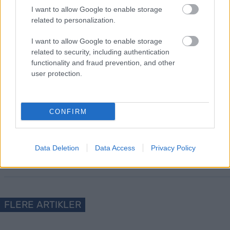
I want to allow Google to enable storage
related to personalization.
I want to allow Google to enable storage
related to security, including authentication
Meld deg på vårt nyhetsbrev
functionality and fraud prevention, and other
user protection.
Meld deg på
CONFIRM
Data Deletion
Data Access
Privacy Policy
MEST LEST
FLERE ARTIKLER