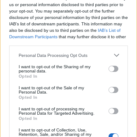
Er dyktig på formidling av skiteknikk
us or personal information disclosed to third parties prior to
Kan vise plettfri vandel ved politiattest
your opt-out. You may separately opt-out of the further
Tiltredelse og lønn etter nærmere avtale.
disclosure of your personal information by third parties on the
IAB’s list of downstream participants. This information may
also be disclosed by us to third parties on the
IAB’s List of
Fordi tidlig tiltredelse er ønskelig, bes det om at
Downstream Participants
that may further disclose it to other
henvendelser og eventuelle søknader sendes så
third parties.
snart som mulig, sier Kihle.
Please note that this website/app uses one or more Google
Personal Data Processing Opt Outs
services and may gather and store information including but
Interesserte søkere kan kontakte Lage Sofienlund
not limited to your visit or usage behaviour. You may click to
I want to opt-out of the Sharing of my
personal data.
på
lage@idrettsgleden.no
eller telefon 90553864.
grant or deny consent to Google and its third-party tags to
Opted In
use your data for below specified purposes in below Google
consent section.
I want to opt-out of the Sale of my
Om Konnerud IL
Personal Data.
Konnerud IL, stifta i 1927, er et av landets større
Opted In
fleridrettslag med rett i overkant av 3000
I want to opt-out of processing my
medlemmer. Skigruppa er en av seks ulike
Personal Data for Targeted Advertising.
Opted In
særidretter i klubben.
I want to opt-out of Collection, Use,
Retention, Sale, and/or Sharing of my