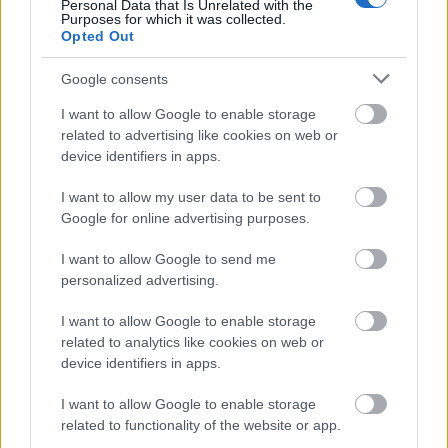
Klubben har vært representert med utøvere i
Personal Data that Is Unrelated with the
Purposes for which it was collected.
Junior-VM i langrenn hvert år de
Opted Out
siste sju sesongene, og i denne perioden etablert et
slagkraftig og solid tilbud for juniorløpere i
Google consents
juniorlaget Team Konnerud.
I want to allow Google to enable storage
related to advertising like cookies on web or
Klubbens seniordamer har de siste årene hevdet
device identifiers in apps.
seg sterkt på øverste nivå nasjonalt og
I want to allow my user data to be sent to
internasjonalt med flere medaljer i NM-
Google for online advertising purposes.
stafetter, og utøvere som har representert
Norge i verdenscupen. Kristine Stavås Skistad, for
I want to allow Google to send me
tida verdens beste kvinnelige sprintløper,
personalized advertising.
Margrethe Bergane, Maria Hartz Melling og Tiril
Liverud Knudsen er noen av dem.
I want to allow Google to enable storage
related to analytics like cookies on web or
device identifiers in apps.
For mer informasjon om Konnerud IL, se
klubbens hjemmeside
www.konnerud.no
.
I want to allow Google to enable storage
related to functionality of the website or app.