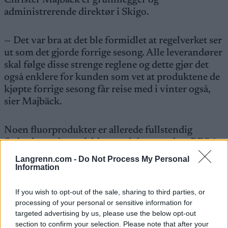
Christer Majbäck er grunnlegger og
administrerende direktør i Skigo.
— Det var bra at det ble formidlet at regelverket ser
ut som det gjorde forrige sesong. Alle leverandører
skal følge disse strenge reglene og dette gjør det
også enklere for kunden som vet at produktene de
kjøpte forrige sesong får reise med i vinter også,
sier Majbäck.
Noen fluorprodukter er allerede fullstendig
forbudt, og dette gjelder produkter med en PFOA-
verdi (perfluoroktansyre) over 25 ppb (parts per
Langrenn.com -
Do Not Process My Personal
billion).
Information
If you wish to opt-out of the sale, sharing to third parties, or
— Dette gjelder både C6- og C8-kjeder, og det er
processing of your personal or sensitive information for
grenseverdien som gjelder uavhengig av
targeted advertising by us, please use the below opt-out
kjedelengde, sier Majbäck og fortsetter:
section to confirm your selection. Please note that after your