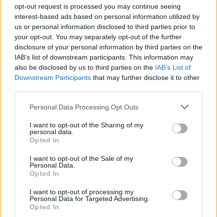
opt-out request is processed you may continue seeing
interest-based ads based on personal information utilized by
— Våre helt fluorfrie produkter er allerede på
us or personal information disclosed to third parties prior to
markedet, og det er veldig gode treningsprodukter.
your opt-out. You may separately opt-out of the further
Disse er tilgjengelige i både fast og flytende form.
disclosure of your personal information by third parties on the
For de som bruker det flytende produktet er det
IAB’s list of downstream participants. This information may
nødvendig å kontinuerlig (før hver tredje til femte
also be disclosed by us to third parties on the
IAB’s List of
økt) varme opp ny glider i skien. Dette gjør at du
Downstream Participants
that may further disclose it to other
third parties.
får en mye bedre funksjon, og at skia ikke tørker
ut.
Please note that this website/app uses one or more Google
Personal Data Processing Opt Outs
services and may gather and store information including but
not limited to your visit or usage behaviour. You may click to
I want to opt-out of the Sharing of my
Hva er de største forskjellene mellom fluor og
personal data.
grant or deny consent to Google and its third-party tags to
fluorfrie produkter?
Opted In
use your data for below specified purposes in below Google
— Det handler blant annet om at fluoren holder
consent section.
I want to opt-out of the Sale of my
forurensing i snøen lenger unna, og slik glir sålen
Personal Data.
bedre. Jeg har lyttet til mange smøreteam og også
Opted In
basert på mine egne vurderinger er forskjellen i tid
I want to opt-out of processing my
mellom å kjøre de beste tillatte fluorproduktene og
Personal Data for Targeted Advertising.
Opted In
de beste fluorfrie produktene i snitt vil utgjøre