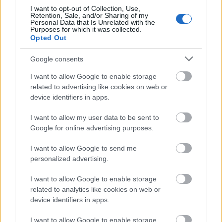
omtrent fem minutter på en 15 kilometer. Det går
I want to opt-out of Collection, Use,
så mye raskere med fluor. Da er forskjellene
Retention, Sale, and/or Sharing of my
Personal Data that Is Unrelated with the
mellom fluor og fluorfritt mindre ved lavere
Purposes for which it was collected.
Opted Out
temperaturer og tørrere vær, men på den annen
side er den enda større ved varmere temperaturer
Google consents
og høyere luftfuktighet, sier Majbäck.
I want to allow Google to enable storage
related to advertising like cookies on web or
Hva betyr dette for dere som produsenter?
device identifiers in apps.
— Vi er forberedt og har jobbet hardt for å
videreutvikle vårt fluorfrie mysesortiment, men
I want to allow my user data to be sent to
det er helt avgjørende dersom det skal innføres et
Google for online advertising purposes.
fullstendig fluorforbud at testmaskinen fungerer
I want to allow Google to send me
perfekt. For det er ekstremt viktig for skisporten
personalized advertising.
at man umiddelbart kan se på målstreken hvem
som er vinneren av konkurransen og at
I want to allow Google to enable storage
vedkommende har brukt ski som strengt følger de
related to analytics like cookies on web or
eksisterende reglene, sier Skigos Christer
device identifiers in apps.
Majbäck.
I want to allow Google to enable storage