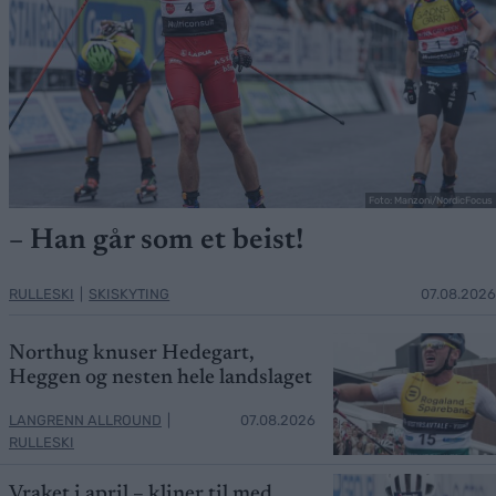
Foto: Manzoni/NordicFocus
– Han går som et beist!
RULLESKI
|
SKISKYTING
07.08.2026
Northug knuser Hedegart,
Heggen og nesten hele landslaget
LANGRENN ALLROUND
|
07.08.2026
RULLESKI
Vraket i april – kliner til med