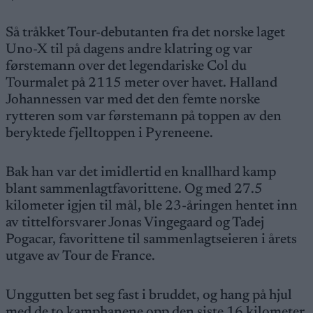
Så tråkket Tour-debutanten fra det norske laget
Uno-X til på dagens andre klatring og var
førstemann over det legendariske Col du
Tourmalet på 2115 meter over havet. Halland
Johannessen var med det den femte norske
rytteren som var førstemann på toppen av den
beryktede fjelltoppen i Pyreneene.
Bak han var det imidlertid en knallhard kamp
blant sammenlagtfavorittene. Og med 27.5
kilometer igjen til mål, ble 23-åringen hentet inn
av tittelforsvarer Jonas Vingegaard og Tadej
Pogacar, favorittene til sammenlagtseieren i årets
utgave av Tour de France.
Unggutten bet seg fast i bruddet, og hang på hjul
med de to kamphanene opp den siste 16 kilometer