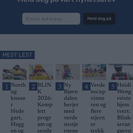
Meld deg på
MEST LEST
North
BLIN
Ny
Verde
Heidi
1
2
3
4
5
ug
K
Bjørn
nscup
Weng
knuse
2026:
dalen
vinne
reiste
r
Komp
herjer
ren og
hjem
Hede
lett
med
flere
tvert:
gart,
progr
verde
stjern
Blink-
Hegg
am og
nsstje
er
arran
en og
sende
rnene
trekk
gøren