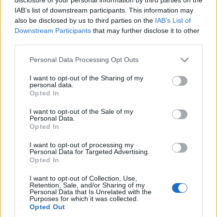
IAB’s list of downstream participants. This information may
also be disclosed by us to third parties on the
IAB’s List of
Neilson Powless (EF Foundation-Easypost) tok
Downstream Participants
that may further disclose it to other
tilbake klatretrøya, mens Jasper Philipsen
third parties.
(Alpecin-Deceuninck) beholder den grønne
Please note that this website/app uses one or more Google
Personal Data Processing Opt Outs
poengtrøya.
services and may gather and store information including but
not limited to your visit or usage behaviour. You may click to
I want to opt-out of the Sharing of my
personal data.
grant or deny consent to Google and its third-party tags to
Opted In
use your data for below specified purposes in below Google
Les også:
consent section.
I want to opt-out of the Sale of my
Tour de France 2023: Alt om løypa, lagene og
Personal Data.
Opted In
forventningene
I want to opt-out of processing my
Personal Data for Targeted Advertising.
FAKTA: Tour de France 2023
Opted In
Når:
1. juli til 23. juli (menn) og 23. juli til 30.juli
(kvinner)
I want to opt-out of Collection, Use,
Retention, Sale, and/or Sharing of my
Hvem:
UCI World Tour og profflag, 22 lag med
Personal Data that Is Unrelated with the
Purposes for which it was collected.
åtte ryttere hver
Opted Out
Hva:
Etapperitt over 21 etapper på 24 dager