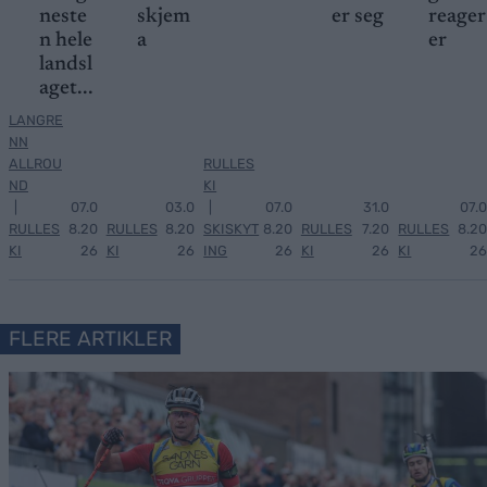
neste
skjem
er seg
reager
n hele
a
er
landsl
aget...
LANGRE
NN
ALLROU
RULLES
ND
KI
|
07.0
03.0
|
07.0
31.0
07.0
RULLES
8.20
RULLES
8.20
SKISKYT
8.20
RULLES
7.20
RULLES
8.20
KI
26
KI
26
ING
26
KI
26
KI
26
FLERE ARTIKLER