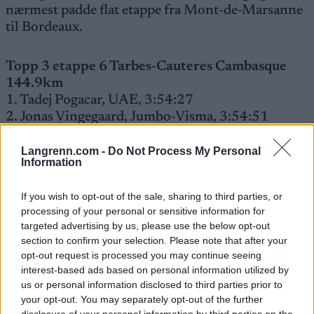
nærmest padde flat etappe fra Mont-de-Marsanne
til Bordeaux.
Topp 3 etappe 6 Tarbes-Cauteres Cambasque
144.9km
1. Tadej Pogacar, UAE, 3:54:27
2. Jonas Vingegaard, Jumbo-Visma, 3:54:51
3. Tobias Halland Johannessen, Uno-X, 3:55:49
Langrenn.com -
Do Not Process My Personal
Information
Trøyestillingen
Etter dagens etappe er det flere trøyer som skifter
If you wish to opt-out of the sale, sharing to third parties, or
eier. Jonas Vingegaard (Jumbo-Visma) tar den gule
processing of your personal or sensitive information for
ledertrøya fra Jai Hindley. Dansken leder nå med
targeted advertising by us, please use the below opt-out
25 sekunder ned til Pogacar (UAE) på andreplass.
section to confirm your selection. Please note that after your
opt-out request is processed you may continue seeing
interest-based ads based on personal information utilized by
Pogacar har fortsatt ungdomstrøya, og med dagens
us or personal information disclosed to third parties prior to
innsats klatrer Tobias Halland Johannessen opp til
your opt-out. You may separately opt-out of the further
sjetteplass i kampen om den hvite trøya.
disclosure of your personal information by third parties on the