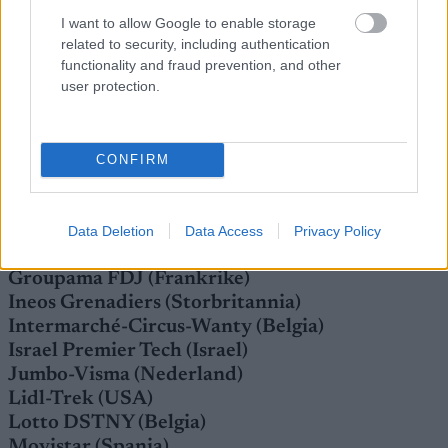
Gregaard (26)
I want to allow Google to enable storage
Sportsdirektør:
Gabriel Rasch
related to security, including authentication
Eier:
Jens Haugland
functionality and fraud prevention, and other
user protection.
AG2R Citroën (Frankrike)
Alpecin-Deceuninck (Belgia)
Astana-Qazaqstan (Kasakhstan)
CONFIRM
Bahrain Victorious (Bahrain)
Bora-Hansgrohe (Tyskland)
Cofidis (Frankrike)
Data Deletion
Data Access
Privacy Policy
EF Education-Easypost (USA)
Groupama FDJ (Frankrike)
Ineos Grenadiers (Storbritannia)
Intermarché-Circus-Wanty (Belgia)
Israel Premier Tech (Israel)
Jumbo-Visma (Nederland)
Lidl-Trek (USA)
Lotto DSTNY (Belgia)
Movistar (Spania)