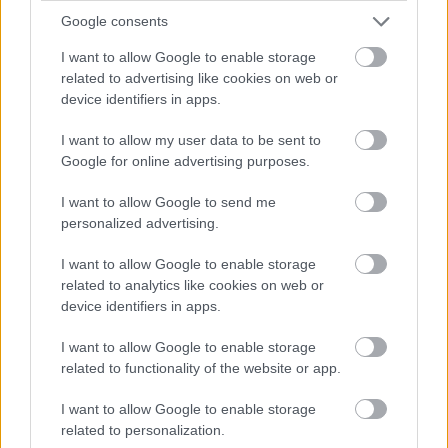
(menn) og åtte etapper på åtte dager (kvinner)
Google consents
Hvor:
Hovedsakelig i Frankrike, men har ofte
I want to allow Google to enable storage
innslag av etapper i andre land. I år starter
related to advertising like cookies on web or
herrenes Tour de France i Bilbao i Baskerland
device identifiers in apps.
(Spania).
Distanse:
3 404 kilometer (menn) og 956
I want to allow my user data to be sent to
kilometer (kvinner)
Google for online advertising purposes.
Etablert:
1903
I want to allow Google to send me
Eier:
ASO
personalized advertising.
Hjemmesider:
www.letour.fr
I want to allow Google to enable storage
related to analytics like cookies on web or
FAKTA: Lagoppstilling Tour de France 2023
device identifiers in apps.
Uno-X (Norge)
– Seks norske:
Alexander Kristoff (34), Tobias
I want to allow Google to enable storage
Halland Johannessen (23), Torstein Træen (27),
related to functionality of the website or app.
Rasmus Fossum Tiller (26), Søren Wærenskjold
(23) og Jonas Abrahamsen (27)
I want to allow Google to enable storage
– To danske: Anthon Charmig (25) og Jonas
related to personalization.