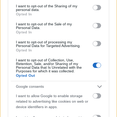
services and may gather and store information including but
3. Odd Erlend Hansen Berg, 4:56:09
not limited to your visit or usage behaviour. You may click to
I want to opt-out of the Sharing of my
personal data.
grant or deny consent to Google and its third-party tags to
Opted In
use your data for below specified purposes in below Google
Fullstendige resultater
consent section.
I want to opt-out of the Sale of my
Personal Data.
Opted In
I want to opt-out of processing my
Personal Data for Targeted Advertising.
Opted In
Meld deg på vårt nyhetsbrev
I want to opt-out of Collection, Use,
Retention, Sale, and/or Sharing of my
Personal Data that Is Unrelated with the
Meld deg på
Purposes for which it was collected.
Opted Out
Google consents
I want to allow Google to enable storage
related to advertising like cookies on web or
MEST LEST
device identifiers in apps.