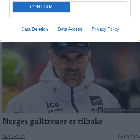
CONFIRM
FLERE ARTIKLER
Medlemsartikler
Data Deletion
Data Access
Privacy Policy
Foto: Thibaut/NordicFocus
Norges gulltrener er tilbake
SKISKYTING
06.08.2026