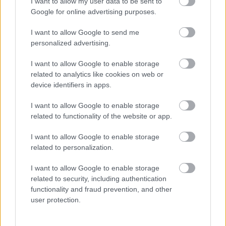
I want to allow my user data to be sent to
Google for online advertising purposes.
BLIN
Verde
Norsk
Heidi
Tar
1
2
3
4
5
I want to allow Google to send me
K
nscup
makto
Weng
sin
personalized advertising.
2026:
vinne
ppvis
reiste
tredje
Komp
ren og
ning i
hjem
strake
I want to allow Google to enable storage
lett
flere
Frank
tvert:
seier i
related to analytics like cookies on web or
progr
stjern
rike: –
Blink-
Lyseb
device identifiers in apps.
am og
er
Er i
arran
otn
sende
trekk
en
gøren
Opp –
I want to allow Google to enable storage
skjem
er seg
helt
reager
til
related to functionality of the website or app.
a...
egen
er
tross
klasse
for
I want to allow Google to enable storage
«junio
related to personalization.
RULLES
rtabb
KI
e»
I want to allow Google to enable storage
|
related to security, including authentication
03.0
31.0
SKI
26.0
07.0
05.0
functionality and fraud prevention, and other
RULLES
8.20
RULLES
7.20
CLASSIC
7.20
RULLES
8.20
RULLES
8.20
user protection.
KI
26
KI
26
S
26
KI
26
KI
26