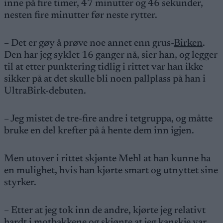
inne på fire timer, 47 minutter og 46 sekunder,
nesten fire minutter før neste rytter.
– Det er gøy å prøve noe annet enn grus-
Birken
.
Den har jeg syklet 16 ganger nå, sier han, og legger
til at etter punktering tidlig i rittet var han ikke
sikker på at det skulle bli noen pallplass på han i
UltraBirk-debuten.
– Jeg mistet de tre-fire andre i tetgruppa, og måtte
bruke en del krefter på å hente dem inn igjen.
Men utover i rittet skjønte Mehl at han kunne ha
en mulighet, hvis han kjørte smart og utnyttet sine
styrker.
– Etter at jeg tok inn de andre, kjørte jeg relativt
hardt i motbakkene og skjønte at jeg kanskje var