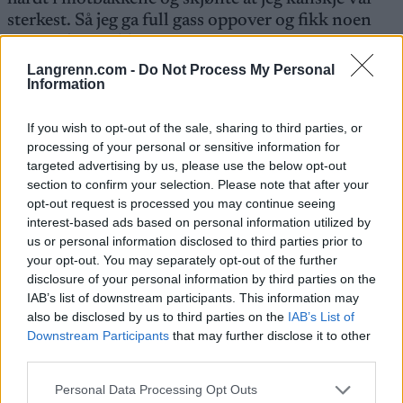
sterkest. Så jeg ga full gass oppover og fikk noen
meter, sier Mehl.
Langrenn.com -
Do Not Process My Personal
Information
Derifra økte han luka jevnt, og var altså i mål
nesten fire minutter før neste rytter, Marius Fjeld.
If you wish to opt-out of the sale, sharing to third parties, or
processing of your personal or sensitive information for
Den hardt satsende eliterytteren forklarer at han
targeted advertising by us, please use the below opt-out
section to confirm your selection. Please note that after your
valgte UltraBirken i år blant annet fordi han har
opt-out request is processed you may continue seeing
slitt med skader og dårlig form i flere måneder.
interest-based ads based on personal information utilized by
us or personal information disclosed to third parties prior to
– Når formen er som den er, var det greit å bytte ut
your opt-out. You may separately opt-out of the further
bensin med diesel, slik som det blir jo lenger det
disclosure of your personal information by third parties on the
IAB’s list of downstream participants. This information may
blir, sier Mehl.
also be disclosed by us to third parties on the
IAB’s List of
Downstream Participants
that may further disclose it to other
Topp 3 menn, UltraBirken
third parties.
1. Vidar Mehl, Hunton- Hard Rocx, 4:47:46
Please note that this website/app uses one or more Google
Personal Data Processing Opt Outs
2. Marius Fjeld, 4:51:51