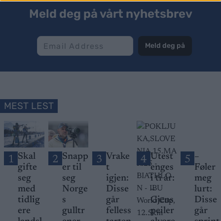
Meld deg på vårt nyhetsbrev
Meld deg på
MEST LEST
Skal
Snapp
Vrake
Utest
–
1
2
3
4
5
gifte
er til
t
enges
Føler
seg
seg
igjen:
i ti år:
meg
med
Norge
Disse
–
lurt:
tidlig
s
går
Gjens
Disse
ere
gulltr
felless
peiler
går