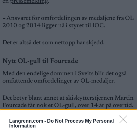
en
pressemelding
.
– Ansvaret for omfordelingen av medaljene fra OL
2010 og 2014 ligger nå i styret til IOC.
Det er altså det som nettopp har skjedd.
Nytt OL-gull til Fourcade
Med den endelige dommen i Sveits blir det også
omfattende omfordelinger av OL-medaljer.
Det betyr blant annet at skiskytterstjernen Martin
Fourcade får nok et OL-gull, over 14 år på overtid.
Evgeny Ustyugov tok gull på fellesstarten og
bronse på stafetten under OL i 2010.
Langrenn.com -
Do Not Process My Personal
Information