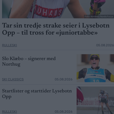
Foto: Nordnes/NordicFocus
Tar sin tredje strake seier i Lysebotn
Opp – til tross for «juniortabbe»
RULLESKI
05.08.2026
Slo Klæbo – signerer med
Northug
SKI CLASSICS
05.08.2026
Startlister og starttider Lysebotn
Opp
RULLESKI
05.08.2026