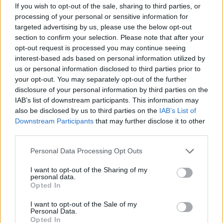
Martin Fourcade ble nummer to på fellesstarten.
If you wish to opt-out of the sale, sharing to third parties, or
Dermed får Fourcade nå sitt sjette OL-gull. Pavol
processing of your personal or sensitive information for
Hurajt fra Slovakia får nå sølv og Christoph
targeted advertising by us, please use the below opt-out
Sumann fra Østerrike får bronse. Det går fram
section to confirm your selection. Please note that after your
av
uttalelsen fra Biathlon Integrity Unit
.
opt-out request is processed you may continue seeing
interest-based ads based on personal information utilized by
us or personal information disclosed to third parties prior to
Men også Johannes Thingnes Bø, Tarjei Bø, Emil
your opt-out. You may separately opt-out of the further
Hegle Svendsen og Ole Einar Bjørndalen får nye
disclosure of your personal information by third parties on the
OL-medaljer.
IAB’s list of downstream participants. This information may
also be disclosed by us to third parties on the
IAB’s List of
Downstream Participants
that may further disclose it to other
Saken fortsetter under
third parties.
Please note that this website/app uses one or more Google
Personal Data Processing Opt Outs
Martin Fourcade får nå sitt sjette OL-gull. Foto: Joel
services and may gather and store information including but
Marklund / BILDBYRÅN
not limited to your visit or usage behaviour. You may click to
I want to opt-out of the Sharing of my
personal data.
grant or deny consent to Google and its third-party tags to
Opted In
use your data for below specified purposes in below Google
Fire nye OL-medaljer til Norge
consent section.
I want to opt-out of the Sale of my
Personal Data.
Fourcades nye OL-gull er nemlig ikke den eneste
Opted In