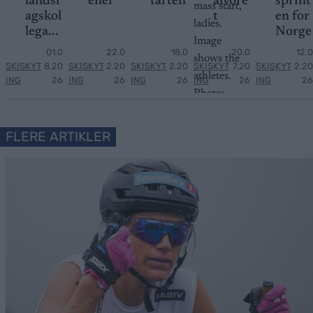
landsl
ener
tarten
alvore
sprint
agskol
t
en for
lega...
Norge
01.0
22.0
18.0
20.0
12.0
SKISKYT
8.20
SKISKYT
2.20
SKISKYT
2.20
SKISKYT
7.20
SKISKYT
2.20
ING
26
ING
26
ING
26
ING
26
ING
26
FLERE ARTIKLER