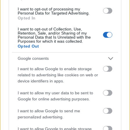
OL-medaljen som har blitt omfordelt i
dopingsaken mot Evgeny Ustyugov. Russeren
I want to opt-out of processing my
Personal Data for Targeted Advertising.
testet positivt for det anabole steroidet
Opted In
oxandrolone i 2013, noe han også anket.
I want to opt-out of Collection, Use,
Retention, Sale, and/or Sharing of my
Personal Data that Is Unrelated with the
Norge fikk fire nye OL-medaljer da CAS avslo den
Purposes for which it was collected.
første ankesaken til Evgeny Ustyugov. Den
Opted Out
russiske skiskytteren er diskvalifisert fra alle
Google consents
konkurranser fra sommeren 2013 til våren 2014.
Det betyr at Russland mister gullet fra
I want to allow Google to enable storage
skiskytterstafetten under OL i Sotsji i 2014.
related to advertising like cookies on web or
device identifiers in apps.
Dermed rykket det norske laget som gikk inn til
I want to allow my user data to be sent to
fjerdeplass på opp til bronse. På det laget gikk
Google for online advertising purposes.
Johannes Thingnes Bø, Tarjei Bø, Emil Hegle
Svendsen og Ole Einar Bjørndalen. Tysklands lag
I want to allow Google to send me
får gull og Østerrike får sølv.
personalized advertising.
I want to allow Google to enable storage