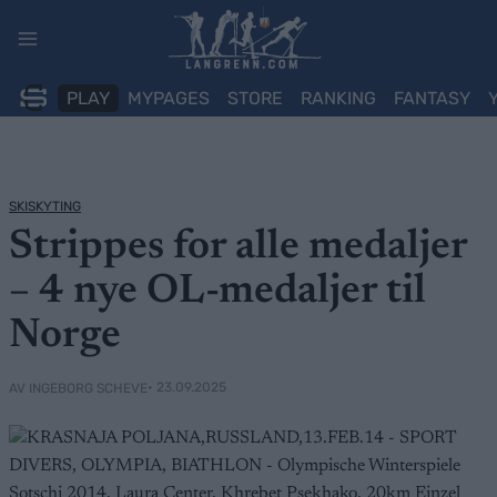
Skip
to
content
PLAY
MYPAGES
STORE
RANKING
FANTASY
SKISKYTING
Strippes for alle medaljer
– 4 nye OL-medaljer til
Norge
• 23.09.2025
AV INGEBORG SCHEVE