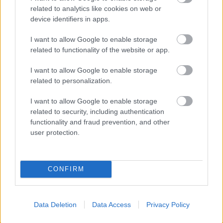
Videre er Ustyugov strøket fra jaktstarten, der han
related to analytics like cookies on web or
ble nummer fem. Dermed rykker Hegle Svendsen
device identifiers in apps.
opp fra sjuende til sjetteplass i den øvelsen.
I want to allow Google to enable storage
related to functionality of the website or app.
Norges medaljefangst for mesterskapet teller nå
27 medaljer: 11 gull, 6 sølv og 10 bronse.
I want to allow Google to enable storage
related to personalization.
Les mer:
Russerne risikerer å miste to OL-gull og
I want to allow Google to enable storage
en bronse, Norge kan få nye medaljer
related to security, including authentication
functionality and fraud prevention, and other
user protection.
Emil Hegle Svendsen, Johannes Thingnes Bø, Tarjei Bø og
Ole Einar Bjørndalen får nå bronse fra stafetten under OL
2014. Foto Mathias Mandl © Bildbyrån
CONFIRM
Data Deletion
Data Access
Privacy Policy