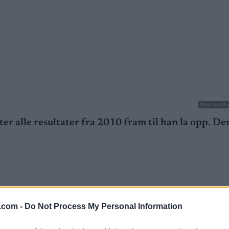
Foto: Joel Ma
ter alle resultater fra 2010 fram til han la opp. D
L-gull, over 14 år på overtid. Det ble klart tirsdag.
.com -
Do Not Process My Personal Information
 (CAS) har avslått anken til den russiske skiskytter