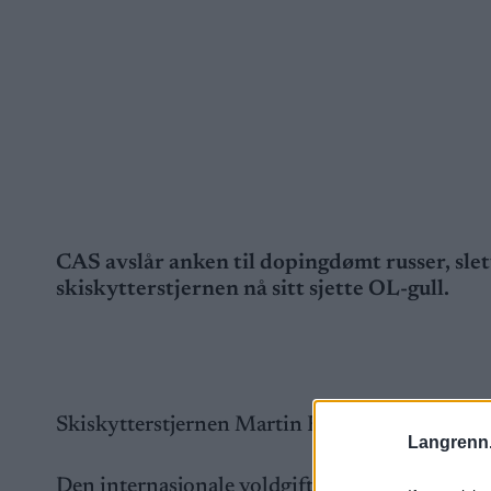
CAS avslår anken til dopingdømt russer, slet
skiskytterstjernen nå sitt sjette OL-gull.
Skiskytterstjernen Martin Fourcade får nok et O
Langrenn
Den internasjonale voldgiftdomstolen for sport