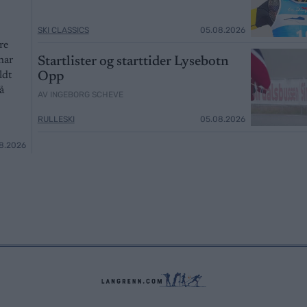
SKI CLASSICS
05.08.2026
re
Startlister og starttider Lysebotn
har
Opp
ldt
å
AV INGEBORG SCHEVE
RULLESKI
05.08.2026
8.2026