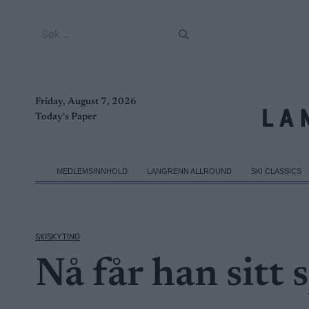
Skip
to
Søk
content
etter:
Friday, August 7, 2026
Today's Paper
MEDLEMSINNHOLD
LANGRENN ALLROUND
SKI CLASSICS
SKISKYTING
Nå får han sitt 