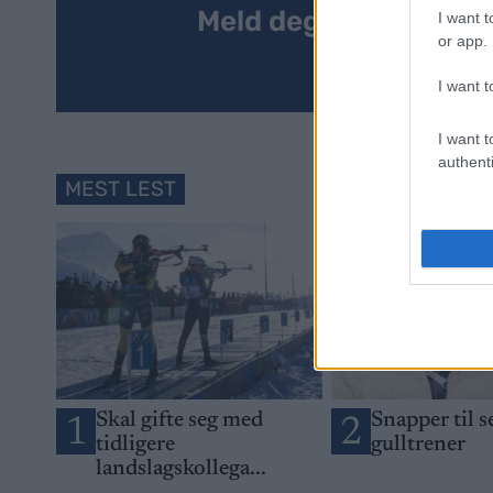
Meld deg på vårt nyh
I want t
or app.
I want t
I want t
authenti
MEST LEST
Skal gifte seg med
Snapper til 
1
2
tidligere
gulltrener
landslagskollega...