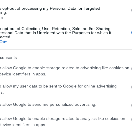
to opt-out of processing my Personal Data for Targeted
aljer da CAS avslo den første ankesaken til Evgeny U
ing.
In
a alle konkurranser fra sommeren 2013 til våren 2014
tafetten under OL i Sotsji i 2014.
o opt-out of Collection, Use, Retention, Sale, and/or Sharing
ersonal Data that Is Unrelated with the Purposes for which it
lected.
Out
 fjerdeplass på opp til bronse. På det laget gikk Joh
 Ole Einar Bjørndalen. Tysklands lag får gull og Øst
consents
o allow Google to enable storage related to advertising like cookies on
ll og en bronse, Norge kan få nye medaljer
evice identifiers in apps.
o allow my user data to be sent to Google for online advertising
s.
to allow Google to send me personalized advertising.
o allow Google to enable storage related to analytics like cookies on
evice identifiers in apps.