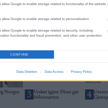
etsbrev
o allow Google to enable storage related to functionality of the website
o allow Google to enable storage related to personalization.
o allow Google to enable storage related to security, including
cation functionality and fraud prevention, and other user protection.
CONFIRM
Data Deletion
Data Access
Privacy Policy
seg Norges
Vraket igjen: Disse går
Utesten
3
4
fellesstarten
Gjensp