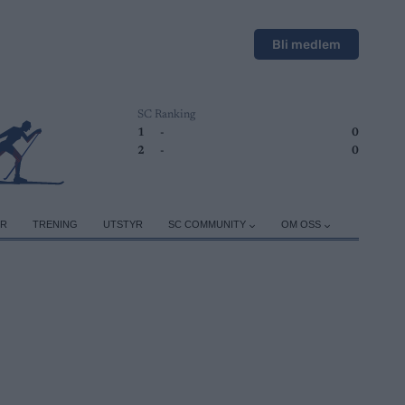
Bli medlem
SC Ranking
1
-
0
2
-
0
ER
TRENING
UTSTYR
SC COMMUNITY
OM OSS