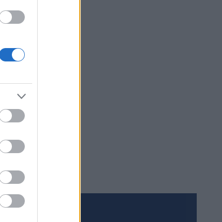
styugov.
. Det
annes
errike får