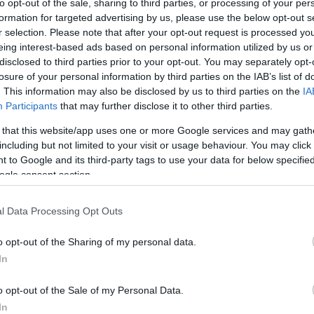
to opt-out of the sale, sharing to third parties, or processing of your per
ass. Alle hans resultater fra og med januar 2010 og f
formation for targeted advertising by us, please use the below opt-out s
t.
r selection. Please note that after your opt-out request is processed y
eing interest-based ads based on personal information utilized by us or
disclosed to third parties prior to your opt-out. You may separately opt-
på stafetten under OL i 2010. Martin Fourcade ble n
losure of your personal information by third parties on the IAB’s list of
tterstjernen Martin Fourcade nå sitt sjette OL-gull. 
. This information may also be disclosed by us to third parties on the
IA
umann fra Østerrike får bronse. Det går fram av
uttale
Participants
that may further disclose it to other third parties.
 that this website/app uses one or more Google services and may gath
including but not limited to your visit or usage behaviour. You may click 
, som nå går til Sverige med laget (Fredrik Lindstroem
 to Google and its third-party tags to use your data for below specifi
ogle consent section.
).
l Data Processing Opt Outs
ye litt. Beslutninger i CAS er endelige. Ustyugov
kan 
erst sjeldent at domstolen vil behandle denne typen 
o opt-out of the Sharing of my personal data.
In
edaljen som har blitt omfordelt etter vinterlekene i
o opt-out of the Sale of my Personal Data.
e steroidet oxandrolone i 2013, noe han også anket.
In