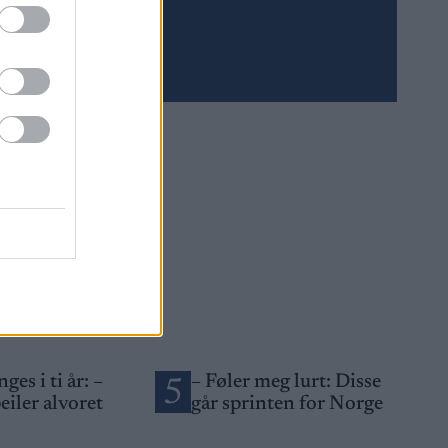
Meld deg på
ges i ti år: –
– Føler meg lurt: Disse
5
eiler alvoret
går sprinten for Norge