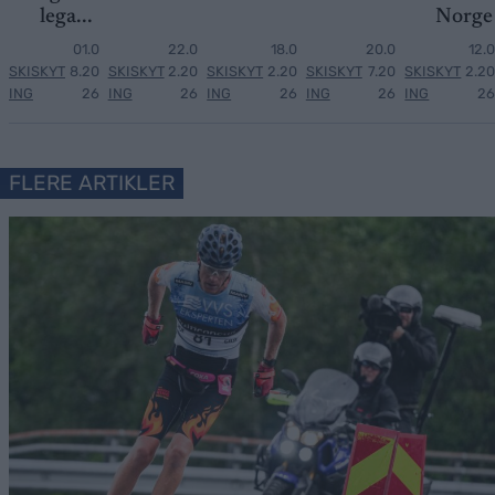
lega...
Norge
01.0
22.0
18.0
20.0
12.0
SKISKYT
8.20
SKISKYT
2.20
SKISKYT
2.20
SKISKYT
7.20
SKISKYT
2.20
ING
26
ING
26
ING
26
ING
26
ING
26
FLERE ARTIKLER