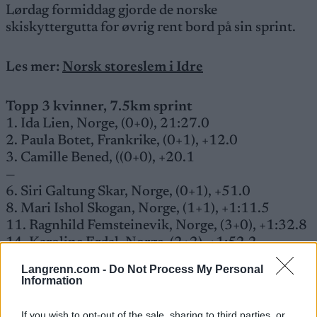
Lørdag formiddag gjorde de norske
skiskyttergutta for øvrig rent bord på sin sprint.
Les mer:
Norsk storeslem i Idre
Topp 3 kvinner, 7.5km sprint
1. Ida Lien, Norge, (0+0), 21:27.0
2. Paula Botet, Frankrike, (0+1), +12.0
3. Camille Bened, ((0+0), +20.1
—
6. Siri Galtung Skar, Norge, (0+1), +51.0
8. Mari Ishol Skogan, Norge, (1+1), +1:11.5
11. Ragnhild Femsteinevik, Norge, (3+0), +1:32.8
14. Karoline Erdal, Norge, (2+2), +1:52.2
31. Mari Torsteinrud, Norge, (3+1), +2:46.4
Langrenn.com -
Do Not Process My Personal
Information
Fullstendige resultater
If you wish to opt-out of the sale, sharing to third parties, or