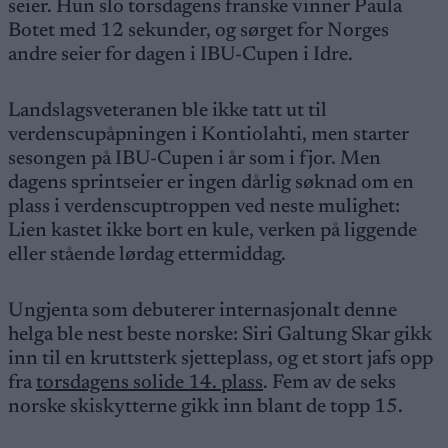
seier. Hun slo torsdagens franske vinner Paula
Botet med 12 sekunder, og sørget for Norges
andre seier for dagen i IBU-Cupen i Idre.
Landslagsveteranen ble ikke tatt ut til
verdenscupåpningen i Kontiolahti, men starter
sesongen på IBU-Cupen i år som i fjor. Men
dagens sprintseier er ingen dårlig søknad om en
plass i verdenscuptroppen ved neste mulighet:
Lien kastet ikke bort en kule, verken på liggende
eller stående lørdag ettermiddag.
Ungjenta som debuterer internasjonalt denne
helga ble nest beste norske: Siri Galtung Skar gikk
inn til en kruttsterk sjetteplass, og et stort jafs opp
fra
torsdagens solide 14. plass
. Fem av de seks
norske skiskytterne gikk inn blant de topp 15.