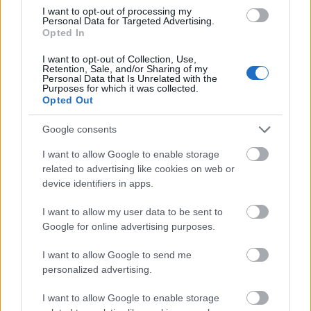
I want to opt-out of processing my
1. desember
Personal Data for Targeted Advertising.
11:00: Jaktstart 12.5km, menn
Opted In
13:45: Jaktstart 10km, kvinner
I want to opt-out of Collection, Use,
Startlister, detaljer og resultater
Retention, Sale, and/or Sharing of my
Personal Data that Is Unrelated with the
Purposes for which it was collected.
Opted Out
Se også:
Slik blir EM og IBU-Cupen 2024/25
Google consents
I want to allow Google to enable storage
Alt av startlister, detaljer og resultater finner du i
related to advertising like cookies on web or
seksjonen «
Terminlister & resultater
» på
device identifiers in apps.
Langrenn.com
I want to allow my user data to be sent to
Google for online advertising purposes.
I want to allow Google to send me
personalized advertising.
I want to allow Google to enable storage
Meld deg på vårt nyhetsbrev