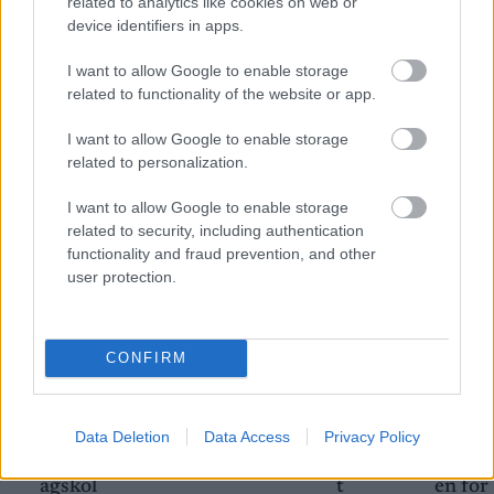
related to analytics like cookies on web or
device identifiers in apps.
Meld deg på
I want to allow Google to enable storage
related to functionality of the website or app.
I want to allow Google to enable storage
related to personalization.
MEST LEST
I want to allow Google to enable storage
related to security, including authentication
functionality and fraud prevention, and other
user protection.
Skal
Snapp
Vrake
Utest
–
1
2
3
4
5
gifte
er til
t
enges
Føler
CONFIRM
seg
seg
igjen:
i ti år:
meg
med
Norge
Disse
–
lurt:
tidlig
s
går
Gjens
Disse
Data Deletion
Data Access
Privacy Policy
ere
gulltr
felless
peiler
går
landsl
ener
tarten
alvore
sprint
agskol
t
en for