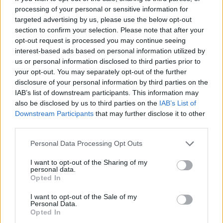
processing of your personal or sensitive information for
Søndag avslutter den første runden i IBU-Cupen
targeted advertising by us, please use the below opt-out
med jaktstart for både kvinner og menn.
section to confirm your selection. Please note that after your
opt-out request is processed you may continue seeing
interest-based ads based on personal information utilized by
FAKTA: IBU-Cup runde 1
us or personal information disclosed to third parties prior to
Hvem:
Uttatte eliteløpere, kvinner og menn
your opt-out. You may separately opt-out of the further
senior
disclosure of your personal information by third parties on the
Hva:
IBU-Cup
IAB’s list of downstream participants. This information may
Hvor:
Idre Fjäll, Sverige
also be disclosed by us to third parties on the
IAB’s List of
Downstream Participants
that may further disclose it to other
Når:
28. november-1. desember
third parties.
Program
28. november
Please note that this website/app uses one or more Google
Personal Data Processing Opt Outs
10:30: Sprint 10km, menn
services and may gather and store information including but
14:00: Sprint 7.5km, kvinner
not limited to your visit or usage behaviour. You may click to
I want to opt-out of the Sharing of my
personal data.
grant or deny consent to Google and its third-party tags to
Startlister, detaljer og resultater
Opted In
use your data for below specified purposes in below Google
30. november
consent section.
I want to opt-out of the Sale of my
10:30: Sprint 10km, menn
Personal Data.
14:00: Sprint 7.5km, kvinner
Opted In
Startlister, detaljer og resultater