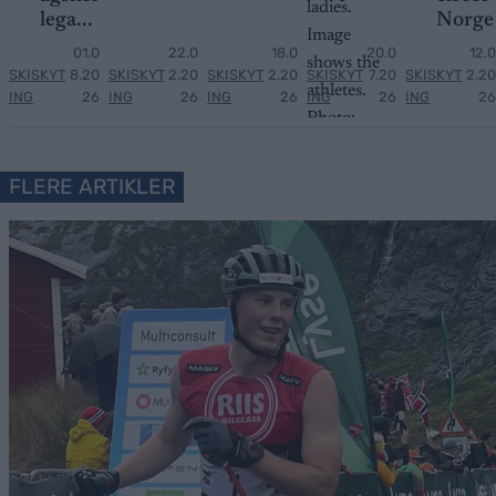
lega...
Norge
01.0
22.0
18.0
20.0
12.0
SKISKYT
8.20
SKISKYT
2.20
SKISKYT
2.20
SKISKYT
7.20
SKISKYT
2.20
ING
26
ING
26
ING
26
ING
26
ING
26
FLERE ARTIKLER