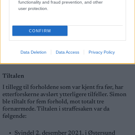
functionality and fraud prevention, and other
politiet. Hun nektet da fortsatt for anklagene om
user protection.
svindel og tyveri. Da satte politiet i gang en
omfattende etterforskning, spesielt av
elektroniske spor og datatrafikk.
CONFIRM
Nå er denne etterforskningen avsluttet, og
funnene ble presentert som bevis i rettsaken i
Data Deletion
Data Access
Privacy Policy
Albertville 24. oktober.
Tiltalen
I tillegg til forholdene som var kjent fra før, har
etterforskerne avslørt ytterligere tilfeller. Simon
ble tiltalt for fem forhold, mot totalt tre
fornærmede. Tiltalen i straffesaken var da
følgende:
Svindel 2. desember 2021, i Østersund