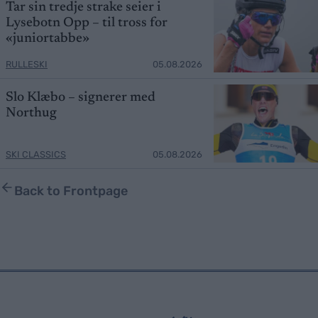
Tar sin tredje strake seier i
Lysebotn Opp – til tross for
«juniortabbe»
RULLESKI
05.08.2026
Slo Klæbo – signerer med
Northug
SKI CLASSICS
05.08.2026
Back to Frontpage