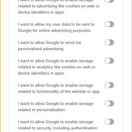
å ha misbrukt kredittkortet til landslagskollega
related to advertising like cookies on web or
Justine Braisaz-Bouchet og en annen person i
device identifiers in apps.
støtteapparatet. Samt ytterligere to tilfeller av
I want to allow my user data to be sent to
svindel, alle i perioden 2021 til 2022. Tilståelsen
Google for online advertising purposes.
ble gitt i retten i Albertville i Frankrike fredag 24.
oktober, 2025.
I want to allow Google to send me
personalized advertising.
I januar 2023
anmeldte Justine Braisaz-Bouchet
I want to allow Google to enable storage
teamkollegaen for svindel og tyveri fra henne og
related to analytics like cookies on web or
en annen person i støtteapparatet. Det skal blant
device identifiers in apps.
annet ha dreiet seg om internettkjøp av
elektronikk for over to tusen euro som ble levert
I want to allow Google to enable storage
related to functionality of the website or app.
til Simons bolig i Beaufortain, og flere andre
internettkjøp. Disse hendelsene skal ha funnet
I want to allow Google to enable storage
sted på flere steder i 2022, blant annet i
related to personalization.
forbindelse med Blink-festivalen i Sandnes.
I want to allow Google to enable storage
related to security, including authentication
I oktober 2023
ble Simon arrestert og forhørt hos