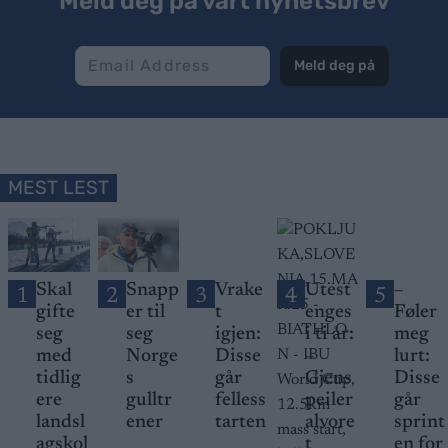
Meld deg på vårt nyhetsbrev
Meld deg på
MEST LEST
Skal
Snapp
Vrake
Utest
–
1
2
3
4
5
gifte
er til
t
enges
Føler
seg
seg
igjen:
i ti år:
meg
med
Norge
Disse
–
lurt:
tidlig
s
går
Gjens
Disse
ere
gulltr
felless
peiler
går
landsl
ener
tarten
alvore
sprint
agskol
t
en for