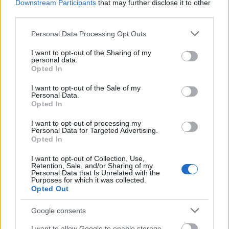
Downstream Participants
that may further disclose it to other
skje fra nasjonalt disiplinærnivå.»
third parties.
Please note that this website/app uses one or more Google
Personal Data Processing Opt Outs
I henhold til FFS regelverk, er det opp mot 15
services and may gather and store information including but
mulige sanksjoner som kan være aktuelle i Simons
not limited to your visit or usage behaviour. You may click to
I want to opt-out of the Sharing of my
tilfelle. Disse spenner fra advarsel til utestengelse,
personal data.
grant or deny consent to Google and its third-party tags to
Opted In
og i verste fall bli fjernet fra landslaget. Det kan
use your data for below specified purposes in below Google
bety at Simon bli utestengt fra OL i
consent section.
I want to opt-out of the Sale of my
Personal Data.
Milano/Cortina, som arrangeres fra 6. til 22.
Opted In
februar.
I want to opt-out of processing my
Personal Data for Targeted Advertising.
Les også:
Kan få enorme konsekvenser
Opted In
I want to opt-out of Collection, Use,
Julia Simon risikerer enorme konsekvenser . Foto: Nordic
Retention, Sale, and/or Sharing of my
Personal Data that Is Unrelated with the
Focus
Purposes for which it was collected.
Opted Out
Dette er saken
Google consents
Den franske skiskytterstjernen Julia Simon tilstår
I want to allow Google to enable storage