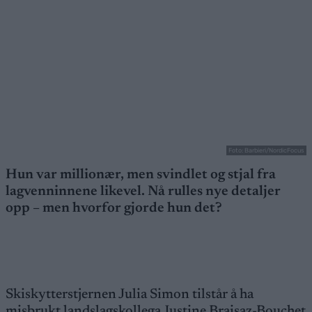
Foto: Barbieri/NordicFocus
Hun var millionær, men svindlet og stjal fra
lagvenninnene likevel. Nå rulles nye detaljer
opp – men hvorfor gjorde hun det?
Skiskytterstjernen Julia Simon tilstår å ha
misbrukt landslagskollega Justine Braisaz-Bouchet