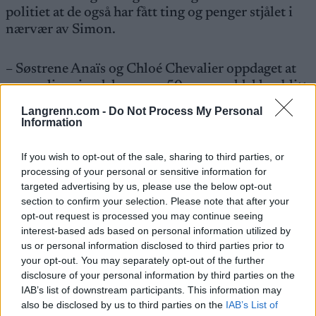
politiet at de også har fått ting og penger stjålet i
nærvær av Simon.
– Søstrene Anaïs og Chloé Chevalier oppdaget at
personlige eiendeler og en 50-euro seddel har blitt
borte. Caroline Colombo har oppdaget at
Langrenn.com -
Do Not Process My Personal
kontanter har forsvunnet, og Lou Jeanmonnot har
Information
opplevd at ting er blitt borte når de har delt rom.
Men ingen av disse har anmeldt noe formelt, skrev
If you wish to opt-out of the sale, sharing to third parties, or
landslaget på sin
nettside
fredag kveld.
processing of your personal or sensitive information for
targeted advertising by us, please use the below opt-out
section to confirm your selection. Please note that after your
Kan få enorme konsekvenser
opt-out request is processed you may continue seeing
interest-based ads based on personal information utilized by
Det franske skiforbundet (FFS) skal nå vurdere
us or personal information disclosed to third parties prior to
hva de skal foreta seg i saken. sier i en
your opt-out. You may separately opt-out of the further
pressemelding umiddelbart etter rettsaken på 24.
disclosure of your personal information by third parties on the
IAB’s list of downstream participants. This information may
oktober at de «noterer seg dommen, og skal kalle
also be disclosed by us to third parties on the
IAB’s List of
inn disiplinærutvalget sitt og avgjøre hva som skal