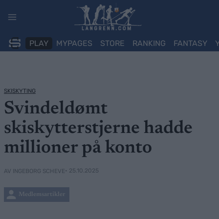
Skip
to
content
PLAY
MYPAGES
STORE
RANKING
FANTASY
SKISKYTING
Svindeldømt
skiskytterstjerne hadde
millioner på konto
• 25.10.2025
AV INGEBORG SCHEVE
Medlemsartikler