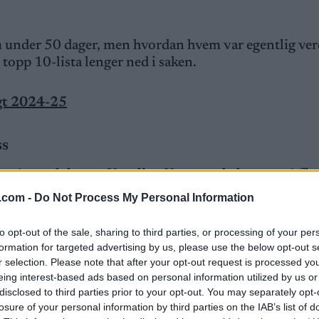
 under 50 dager, men hvordan hvem var egentlig ve
e topp 10-lista lenger ned i saken.
gt 2024-25
ss
e på standplass er Karoline Knotten, helt oppe på fje
.com -
Do Not Process My Personal Information
itt bare 3.3 sekunder mer en verdens raskeste fra h
øypa. Ser man på selve skytetida, er Knotten helt opp
to opt-out of the sale, sharing to third parties, or processing of your per
formation for targeted advertising by us, please use the below opt-out s
r selection. Please note that after your opt-out request is processed y
eing interest-based ads based on personal information utilized by us or
i verdenscupen sammenlagt. Likevel ble Knotten alts
disclosed to third parties prior to your opt-out. You may separately opt-
 hun samme sitt eget satsingsopplegg. Nå er det Roger
losure of your personal information by third parties on the IAB’s list of