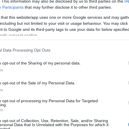
 Offigstad Knotten er «sjefen» i hverdagen, og alt 
. This information may also be disclosed by us to third parties on the
IA
Participants
that may further disclose it to other third parties.
 that this website/app uses one or more Google services and may gath
including but not limited to your visit or usage behaviour. You may click 
 to Google and its third-party tags to use your data for below specifi
rene med
ogle consent section.
l Data Processing Opt Outs
o opt-out of the Sharing of my personal data.
 resultater fra verdenscupen 2024-25.
In
 2024-25
o opt-out of the Sale of my Personal Data.
In
to opt-out of processing my Personal Data for Targeted
ing.
In
o opt-out of Collection, Use, Retention, Sale, and/or Sharing
ersonal Data that Is Unrelated with the Purposes for which it
lected.