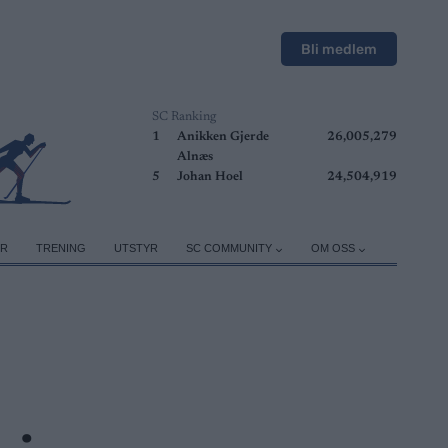
Bli medlem
SC Ranking
1
Anikken Gjerde
26,005,279
Alnæs
5
Johan Hoel
24,504,919
ER
TRENING
UTSTYR
SC COMMUNITY
OM OSS