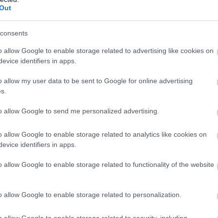
Out
consents
o allow Google to enable storage related to advertising like cookies on
evice identifiers in apps.
o allow my user data to be sent to Google for online advertising
s.
n
kvinner
og
menn
to allow Google to send me personalized advertising.
supertalent nest best i verden
o allow Google to enable storage related to analytics like cookies on
evice identifiers in apps.
o allow Google to enable storage related to functionality of the website
d om at
de er tatt ut til verdenscupåpningen
, som går i
res i Italia fra 6. til 22. februar, der skiskytterøvel
o allow Google to enable storage related to personalization.
o allow Google to enable storage related to security, including