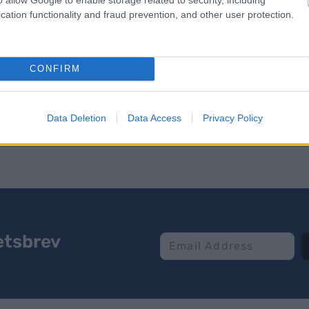
allerede 19. oktober med et helt nytt kickoff-konsep
cation functionality and fraud prevention, and other user protection.
og de beste norske skiskytterne, og i prinsippet all
CONFIRM
illegg til OL i Italia.
pen i skiskyting 2025-26
Data Deletion
Data Access
Privacy Policy
etsbrev