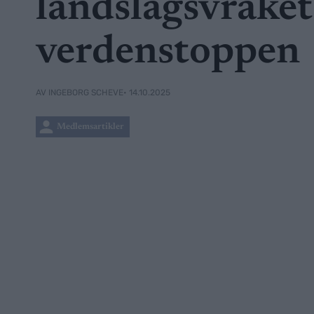
landslagsvraket 
verdenstoppen
• 14.10.2025
AV INGEBORG SCHEVE
Medlemsartikler