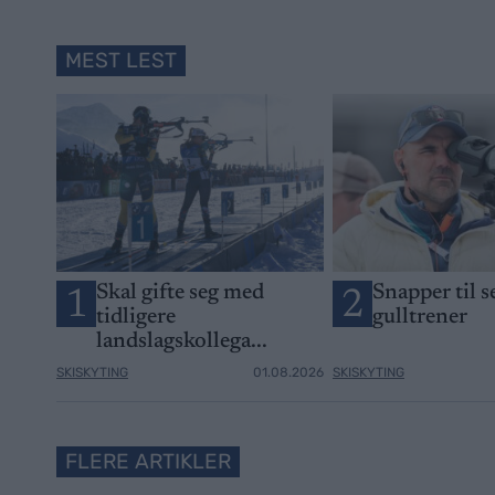
MEST LEST
Skal gifte seg med
Snapper til 
1
2
tidligere
gulltrener
landslagskollega...
SKISKYTING
01.08.2026
SKISKYTING
FLERE ARTIKLER