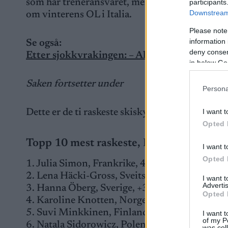
som har treneransvaret, mens mamma Ann Karin
participants
Downstream 
om vinterens OL i Italia.
Please note
information 
Se også:
deny consent
Etter sjokkvrakingen: – Aldri hatt flere å t
in below Go
Saken fortsetter under
Persona
I want t
Dette er de ti raskeste skiskytterne, basert på
Opted 
Topp 10 mest raskeste, IBU verdenscup
I want t
Opted 
1. Julia Simon, Frankrike, 43.5 sekunder
2. Lena Häcki-Gross, Sveits. +2.3 sekunder
I want 
Advertis
3. Hanna Öberg, Sverige, +3.1
Opted 
4. Karoline Knotten, Norge, +3.3
5. Suvi Minkkinen, Finland, +4.2
I want t
of my P
6. Natala Sidorowicz, Polen, +4.3
was col