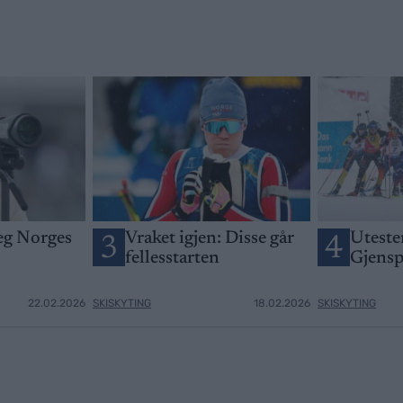
seg Norges
Vraket igjen: Disse går
Utesten
3
4
fellesstarten
Gjensp
22.02.2026
SKISKYTING
18.02.2026
SKISKYTING