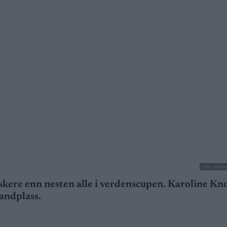
Foto: Autha
skere enn nesten alle i verdenscupen. Karoline Kn
andplass.