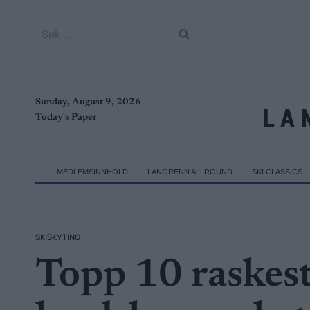
Skip
to
Søk
content
etter:
Sunday, August 9, 2026
Today's Paper
MEDLEMSINNHOLD
LANGRENN ALLROUND
SKI CLASSICS
SKISKYTING
Topp 10 raskest