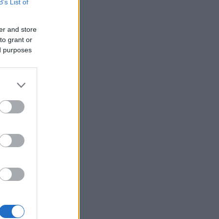
handler
B’s List of
er and store
to grant or
ed purposes