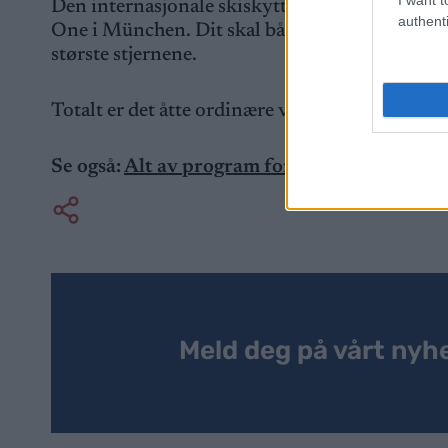
Den internasjonale skiskyttersesongen starter 
authenti
One i München. Dit skal både Karoline Knotten 
største stjernene.
Totalt er det åtte ordinære verdenscuprunder, i t
Se også:
Alt av program for OL og verdenscu
Meld deg på vårt nyh