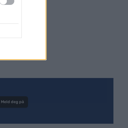
t: Loop
e de
Meld deg på